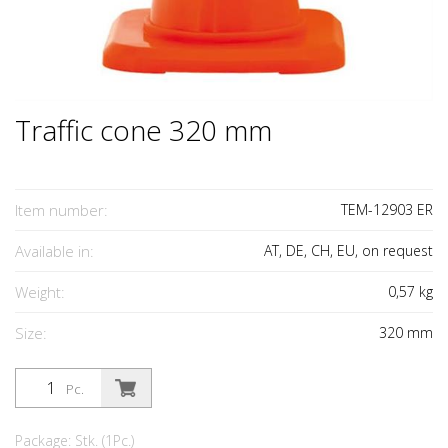
Traffic cone 320 mm
Item number:
TEM-12903 ER
Available in:
AT, DE, CH, EU, on request
Weight:
0,57
kg
Size:
320
mm
Pc.
Package: Stk. (1Pc.)