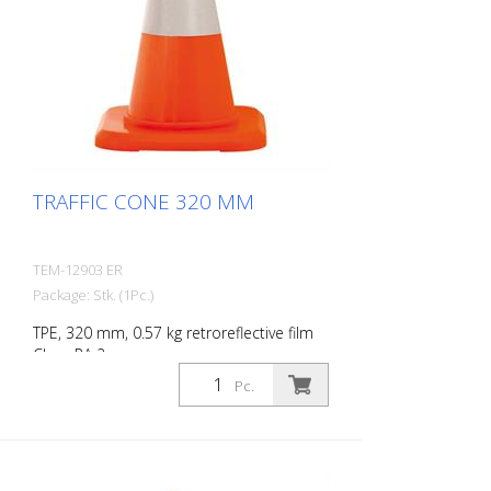
TRAFFIC CONE 320 MM
TEM-12903 ER
Package: Stk. (1Pc.)
TPE, 320 mm, 0.57 kg retroreflective film
Class RA 2
Pc.