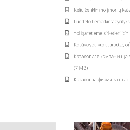
Kelių ženklinimo įmonių kat
Luettelo tiemerkintaeyrityksi
Yol işaretleme şirketleri içi
Κατάλογος για εταιρείες σ
Каталог для компаній що
(7 MB)
Каталог за фирми за пътн