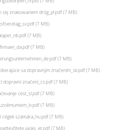
ngsbedrijven_nl.pdf (7 MB)
ch się znakowaniem dróg_pl.pdf (7 MB)
sfoeretag_sv.pdf (7 MB)
skaper_nb.pdf (7 MB)
firmaer_da.pdf (7 MB)
ierungsunternehmen_de.pdf (7 MB)
aoberajúce sa dopravným značením_sk.pdf (7 MB)
cí dopravní značení_cs.pdf (7 MB)
ačevanje cest_sl.pdf (7 MB)
 uzņēmumiem_lv.pdf (7 MB)
lő cégek számára_hu.pdf (7 MB)
settevõtete jaoks_et.pdf (7 MB)