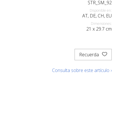
STR_SM_92
Disponible en:
AT, DE, CH, EU
Dimensiones:
21
x
29.7
cm
Recuerda
Consulta sobre este artículo ›