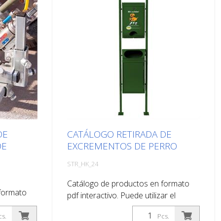
DE
CATÁLOGO RETIRADA DE
DE
EXCREMENTOS DE PERRO
STR_HK_24
Catálogo de productos en formato
formato
pdf interactivo. Puede utilizar el
ar el
catálogo en Descargas en el idioma
el idioma
cs.
Pcs.
que desee. Si también necesita el