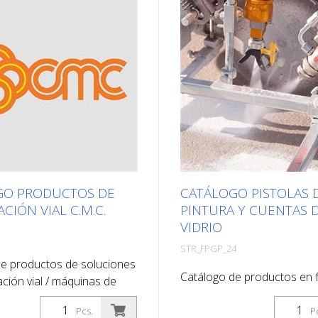
GO PRODUCTOS DE
CATÁLOGO PISTOLAS 
CIÓN VIAL C.M.C.
PINTURA Y CUENTAS 
VIDRIO
STR_FPGP_24
de productos de soluciones
Catálogo de productos en 
ación vial / máquinas de
pdf interactivo. Puede utiliz
ón vial de C.M.C. Puede
catálogo en Descargas en 
Pcs.
P
 catálogo en Descargas en el