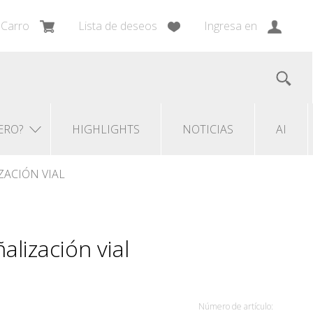
Carro
Lista de deseos
Ingresa en
ERO?
HIGHLIGHTS
NOTICIAS
AI
ZACIÓN VIAL
alización vial
Número de artículo: