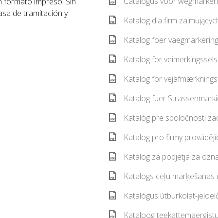
Catalogus voor wegmarkeri
n formato impreso. Sin
sa de tramitación y
Katalog dla firm zajmujący
Katalog foer vaegmarkering
Katalog for veimerkingssel
Katalog for vejafmærknings
Katalog fuer Strassenmark
Katalóg pre spoločnosti z
Katalog pro firmy provádějí
Katalog za podjetja za ozn
Katalogs ceļu marķēšanas
Katalógus útburkolat-jeloe
Kataloog teekattemaergistu