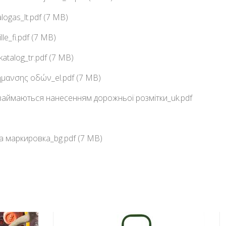
alogas_lt.pdf (7 MB)
lle_fi.pdf (7 MB)
n katalog_tr.pdf (7 MB)
ήμανσης οδών_el.pdf (7 MB)
 займаються нанесенням дорожньої розмітки_uk.pdf
а маркировка_bg.pdf (7 MB)