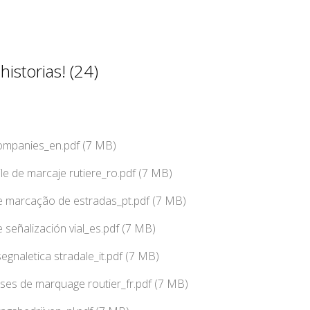
istorias! (24)
companies_en.pdf (7 MB)
ile de marcaje rutiere_ro.pdf (7 MB)
 marcação de estradas_pt.pdf (7 MB)
señalización vial_es.pdf (7 MB)
segnaletica stradale_it.pdf (7 MB)
ises de marquage routier_fr.pdf (7 MB)