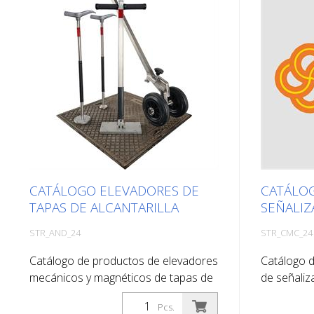
CATÁLOGO ELEVADORES DE
CATÁLO
TAPAS DE ALCANTARILLA
SEÑALIZA
STR_AND_24
STR_CMC_24
Catálogo de productos de elevadores
Catálogo 
mecánicos y magnéticos de tapas de
de señaliz
alcantarilla. Puede utilizar el catálogo
señalizaci
Pcs.
en Descargas en el idioma de su
utilizar el