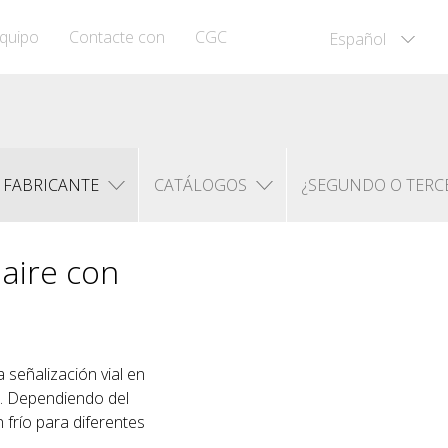
quipo
Contacte con
CGC
Español
FABRICANTE
CATÁLOGOS
¿SEGUNDO O TERC
 aire con
 señalización vial en
. Dependiendo del
 frío para diferentes