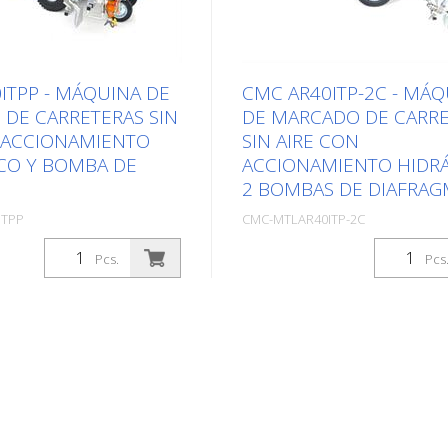
ITPP - MÁQUINA DE
CMC AR40ITP-2C - MÁQ
DE CARRETERAS SIN
DE MARCADO DE CARR
 ACCIONAMIENTO
SIN AIRE CON
CO Y BOMBA DE
ACCIONAMIENTO HIDR
2 BOMBAS DE DIAFRA
ITPP
CMC-MTLAR40ITP-2C
(1Pcs.)
Paquetes: Stk. (1Pcs.)
Pcs.
Pcs
opropulsada de marcaje
Máquina autopropulsada de
e con accionamiento
marcado de carreteras sin a
Ideal para marcar
accionamiento hidráulico. Id
 ciudades o incluso
marcar trabajos en comunid
os más grandes. La
ciudades o grandes
bién puede equiparse
estacionamientos. Equipado
 de plástico pulverizado.
bombas de diafragma. La má