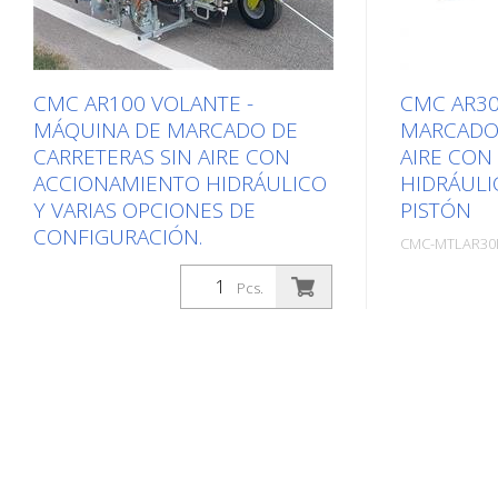
CMC AR100 VOLANTE -
CMC AR30
MÁQUINA DE MARCADO DE
MARCADO 
CARRETERAS SIN AIRE CON
AIRE CON
ACCIONAMIENTO HIDRÁULICO
HIDRÁULI
Y VARIAS OPCIONES DE
PISTÓN
CONFIGURACIÓN.
CMC-MTLAR30
CMC-MTLAR100-2C
Paquetes: Stk. 
Pcs.
Paquetes: Stk. (1Pcs.)
Máquina aut
Máquina de marcaje vial sin aire
vial sin air
autopropulsada con accionamiento
hidráulico. 
hidráulico. Única gracias a la
municipios y
combinación del sistema de dirección
aparcamient
y el innovador manejo mediante
máquina tam
joystick. La máquina está equipada
con sistemas