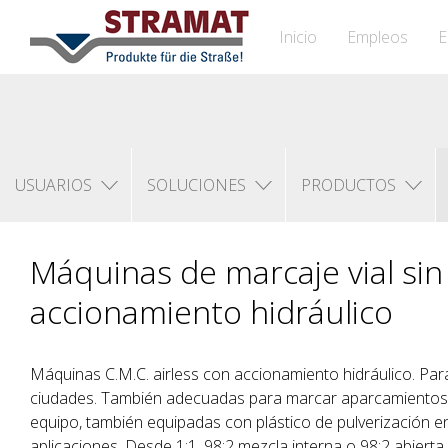
Inicio
Empleos
E
USUARIOS
SOLUCIONES
PRODUCTOS
Máquinas de marcaje vial sin
accionamiento hidráulico
Máquinas C.M.C. airless con accionamiento hidráulico. Para
ciudades. También adecuadas para marcar aparcamientos
equipo, también equipadas con plástico de pulverización en
aplicaciones. Desde 1:1, 98:2 mezcla interna o 98:2 abierta.