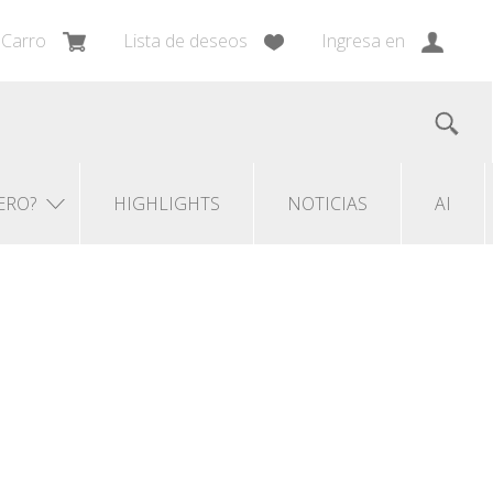
Carro
Lista de deseos
Ingresa en
ERO?
HIGHLIGHTS
NOTICIAS
AI