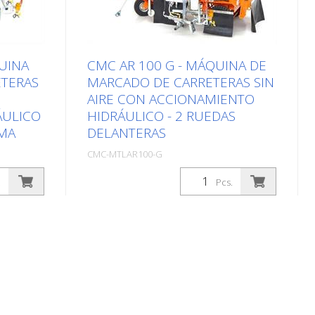
UINA
CMC AR 100 G - MÁQUINA DE
ETERAS
MARCADO DE CARRETERAS SIN
AIRE CON ACCIONAMIENTO
ÁULICO
HIDRÁULICO - 2 RUEDAS
GMA
DELANTERAS
CMC-MTLAR100-G
Paquetes: Stk. (1Pcs.)
.
Pcs.
Máquina autopropulsada de marcaje
ire con
vial sin aire con accionamiento
eal para
hidráulico. Ideal para marcar
ades y
municipios y ciudades o incluso
aparcamientos más grandes. La
 con dos
máquina también puede equiparse
quina
con sistemas de plástico pulverizado.