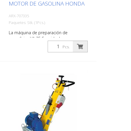
MOTOR DE GASOLINA HONDA
ARX-707335
Paquetes: Stk. (1Pcs.)
La máquina de preparación de
superficies VA 25 S es ideal para
superficies medianas y grandes.
Pcs.
Equipada con un sistema de
amortiguación de vibraciones y un
dispositivo de ajuste de profundidad
infinitamente variable, la VA 25 S ofrece la
máxima comodidad de manejo y el
máximo rendimiento de trabajo. Dispone
de los discos adecuados para cada reto.
La VA 25 S está disponible como
máquina de gasolina o eléctrica. Muy
probada como fresadora de
demarcación para empresas de marcaje.
Anchura de trabajo 250 mm Peso aprox.
95 - 105 kg (210 - 230 lbs)
Funcionamiento: Gasolina Honda