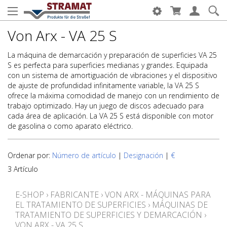
Von Arx - VA 25 S
La máquina de demarcación y preparación de superficies VA 25
S es perfecta para superficies medianas y grandes. Equipada
con un sistema de amortiguación de vibraciones y el dispositivo
de ajuste de profundidad infinitamente variable, la VA 25 S
ofrece la máxima comodidad de manejo con un rendimiento de
trabajo optimizado. Hay un juego de discos adecuado para
cada área de aplicación. La VA 25 S está disponible con motor
de gasolina o como aparato eléctrico.
Ordenar por:
Número de artículo
|
Designación
|
€
3 Artículo
E-SHOP
›
FABRICANTE
›
VON ARX - MÁQUINAS PARA
EL TRATAMIENTO DE SUPERFICIES
›
MÁQUINAS DE
TRATAMIENTO DE SUPERFICIES Y DEMARCACIÓN
›
VON ARX - VA 25 S