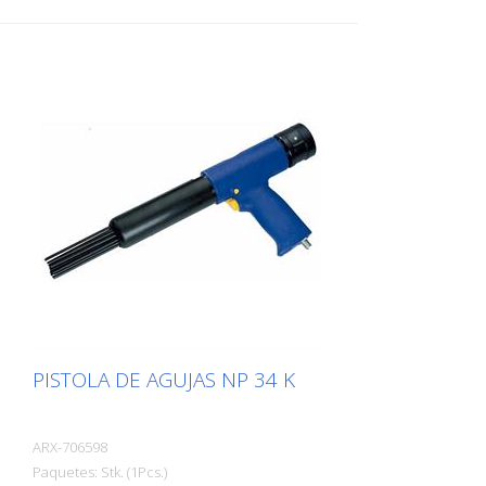
medida que las agujas se mueven
libremente, se adaptan a cualquier
superficie, incluso a las proyecciones. Hay
una pistola de agujas Von Arx adecuada
para cada trabajo. Con agujas de 2, 3 o 4
mm según se requiera. El peso: 3,2 kg (7,0
lbs) Consumo de aire: 125 L/min. (4,4 cfm)
Agujas de 3 mm: 28 piezas Presión de
aire: máx. 7 bar (100 psi) Conexión: G 3/8
'' Niveles de ruido: 109 dB (A)
PISTOLA DE AGUJAS NP 34 K
ARX-706598
Paquetes: Stk. (1Pcs.)