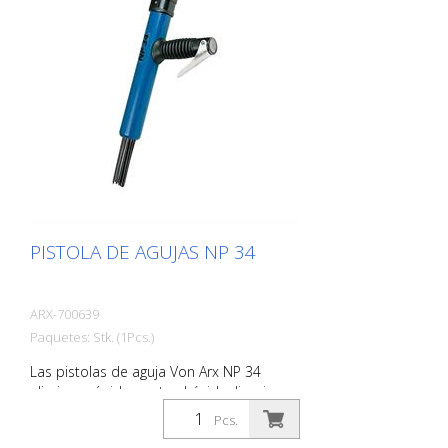
mm según se requiera. El peso: 2,2 kg (4,9
libras) Consumo de aire: 100 L/min. (3.5
cfm) Agujas de 3 mm: 19 piezas Presión
de aire: máx. 7 bar (100 psi) Conexión: G
1/4 '' Nivel de ruido: 109 dB (A)
PISTOLA DE AGUJAS NP 34
ARX-700639
Paquetes: Stk. (1Pcs.)
Las pistolas de aguja Von Arx NP 34
eliminan rápidamente el óxido, limpian,
purifican y desbastan. Esencialmente
Pcs.
alisan las superficies irregulares. A