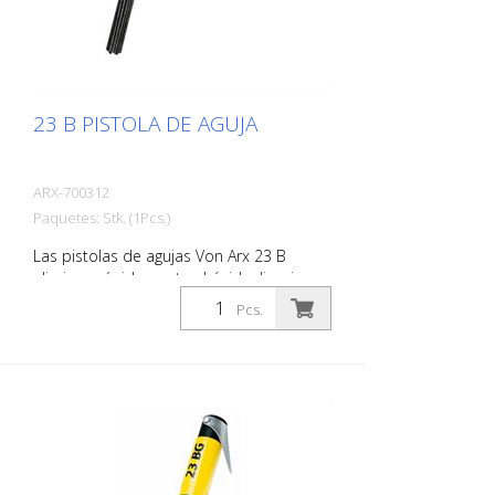
23 B PISTOLA DE AGUJA
ARX-700312
Paquetes: Stk. (1Pcs.)
Las pistolas de agujas Von Arx 23 B
eliminan rápidamente el óxido, limpian,
purifican y desbastan. Esencialmente
Pcs.
alisan las superficies irregulares. Como
las agujas se mueven libremente, se
adaptan a cualquier superficie, incluso a
las protuberancias. Hay una pistola de
agujas Von Arx adecuada para cada
trabajo. Con agujas de 2, 3 o 4 mm según
se requiera. El peso: 2,2 kg (4,9 libras)
Consumo de aire: 100 L/min. (3.5 cfm)