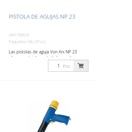
PISTOLA DE AGUJAS NP 23
ARX-700616
Paquetes: Stk. (1Pcs.)
Las pistolas de aguja Von Arx NP 23
eliminan rápidamente la herrumbre,
limpian, purifican y desbastan.
Pcs.
Esencialmente alisan las superficies
irregulares. A medida que las agujas se
mueven libremente, se adaptan a
cualquier superficie, incluso a las
proyecciones. Hay una pistola de agujas
Von Arx adecuada para cada trabajo.
Con agujas de 2, 3 o 4 mm según se
requiera. El peso: 2,6 kg (5,7 libras)
Consumo de aire: 100 L/min. (3.5 cfm)
Agujas de 3 mm: 19 piezas Presión de
aire: máx. 7 bar (100 psi) Conexión: G 3/8