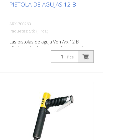
PISTOLA DE AGUJAS 12 B
ARX-700263
Paquetes: Stk. (1Pcs.)
Las pistolas de aguja Von Arx 12 B
eliminan rápidamente el óxido, limpian,
purifican y desbastan. Esencialmente
Pcs.
alisan las superficies irregulares. Como
las agujas se mueven libremente, se
adaptan a cualquier superficie, incluso a
las protuberancias. Hay una pistola de
agujas Von Arx adecuada para cada
trabajo. Con agujas de 2, 3 o 4 mm según
se requiera. El peso: 1,3 kg (2,9 libras)
Consumo de aire: 96 L/min. (3,4 cfm)
Agujas de 3 mm: 12 piezas Presión del
aire: máxima. 6 bar (85 psi) Conexión: G
3/8 '' Nivel de ruido: 101 dB (A)