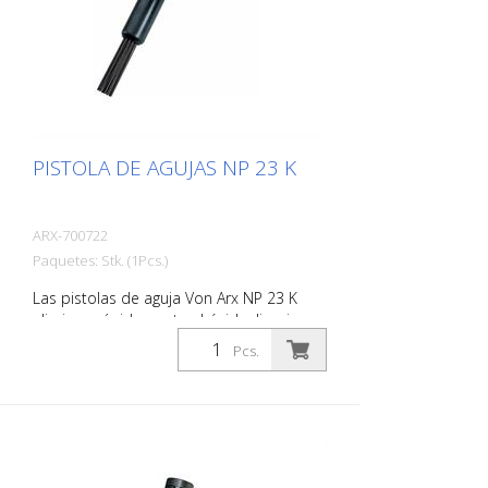
'' Niveles de ruido: 109 dB (A)
PISTOLA DE AGUJAS NP 23 K
ARX-700722
Paquetes: Stk. (1Pcs.)
Las pistolas de aguja Von Arx NP 23 K
eliminan rápidamente el óxido, limpian,
purifican y desbastan. Esencialmente
Pcs.
alisan las superficies irregulares. A
medida que las agujas se mueven
libremente, se adaptan a cualquier
superficie, incluso a las proyecciones. Hay
una pistola de agujas Von Arx adecuada
para cada trabajo. Con agujas de 2, 3 o 4