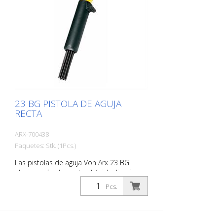
Agujas de 3 mm: 19 piezas Presión de
aire: máx. 7 bar (100 psi) Conexión: G 3/8
'' Niveles de ruido: 101 dB (A)
23 BG PISTOLA DE AGUJA
RECTA
ARX-700438
Paquetes: Stk. (1Pcs.)
Las pistolas de aguja Von Arx 23 BG
eliminan rápidamente el óxido, limpian,
purifican y desbastan. Esencialmente,
Pcs.
alisan superficies irregulares. Como las
agujas se mueven libremente, se adaptan
a cualquier superficie, incluidos los