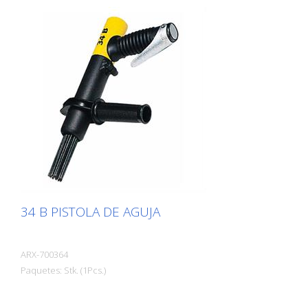
salientes. Existe la pistola de agujas Von
Arx adecuada para cada aplicación. Con
agujas de 2, 3 ó 4 mm según se requiera.
Peso: 2,0 kg (4,4 lbs) Tara: 2,5 kg (5,5 lbs)
Consumo de aire: 100 L/min (3,5 cfm)
Agujas ø 3mm: 19 uds. Presión del aire
máx. 7 bar (100 psi) Conexión: G 3/8 ''
Nivel de ruido: 101 dB (A)
34 B PISTOLA DE AGUJA
ARX-700364
Paquetes: Stk. (1Pcs.)