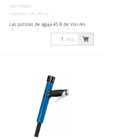
ARX-700409
Paquetes: Stk. (1Pcs.)
Las pistolas de aguja 45 B de Von Arx
eliminan rápidamente el óxido, limpian,
desprenden y desbastan. Básicamente,
Pcs.
alisan las superficies irregulares. Como
las agujas se mueven libremente, se
adaptan a cualquier superficie, incluidos
los salientes. Hay una pistola de agujas
Von Arx para cada trabajo. Disponible
con agujas de 2, 3 o 4 mm, según se
desee. Peso: 6,8 kg (10,6 libras) Consumo
de aire: 158 L/min. (5,6 cfm) Agujas ø
3mm: 49 piezas. Presión de aire: 100 psi
(7 bar) máx. Conexión: G 3/8 Nivel de
ruido: 101 dB (A)