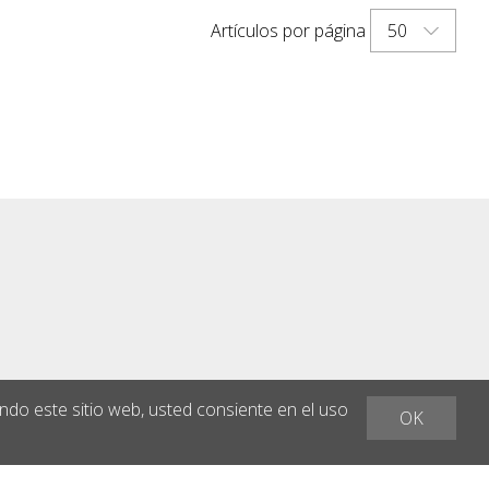
50
Artículos por página
ando este sitio web, usted consiente en el uso
OK