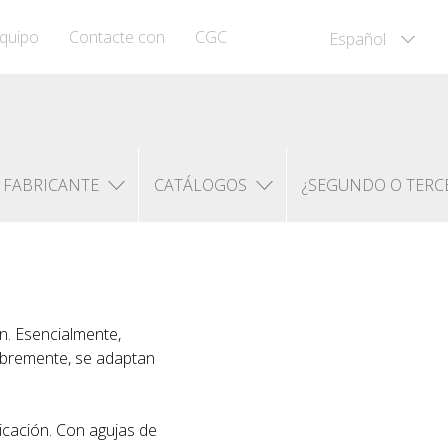
quipo
Contacte con
CGC
Español
FABRICANTE
CATÁLOGOS
¿SEGUNDO O TERC
an. Esencialmente,
libremente, se adaptan
icación. Con agujas de