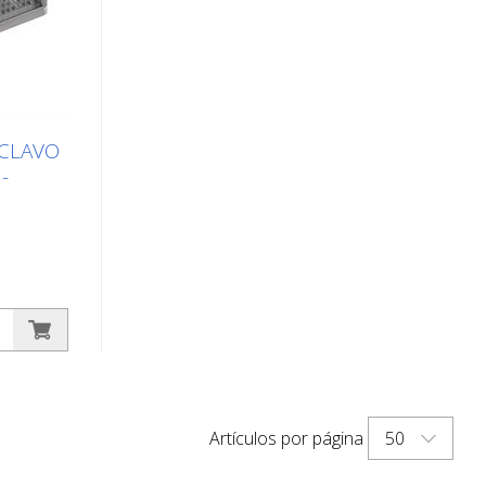
 CLAVO
-
e
ase
.
co/blanco
PT3 se
orizontal
na mejor
50
Artículos por página