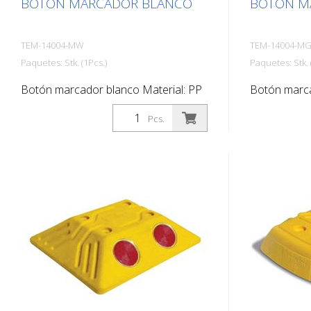
BOTÓN MARCADOR BLANCO
BOTÓN M
TEM-14004-MW
TEM-14004-M
Paquetes: Stk. (1Pcs.)
Paquetes: Stk. 
Botón marcador blanco Material: PP
Botón marca
Peso 0,12 kg 4 agujeros para tornillos
Peso 0,12 kg
Pcs.
Sin material de fijación Para delimitar
Sin material 
fácilmente aparcamientos o plazas de
fácilmente 
aparcamiento.
aparcamient