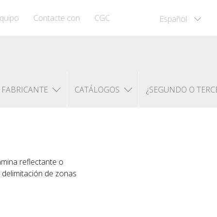
quipo
Contacte con
CGC
Español
FABRICANTE
CATÁLOGOS
¿SEGUNDO O TERC
ámina reflectante o
a delimitación de zonas