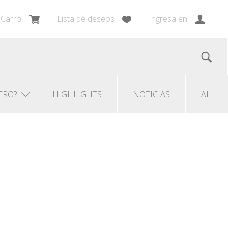
Carro
Lista de deseos
Ingresa en
ERO?
HIGHLIGHTS
NOTICIAS
AI