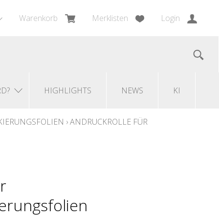
Warenkorb
Merklisten
Login
RD?
HIGHLIGHTS
NEWS
KI
KIERUNGSFOLIEN
›
ANDRUCKROLLE FÜR
r
erungsfolien