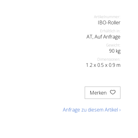
Artikelnummer:
IBO-Roller
Erhältlich in:
AT, Auf Anfrage
Gewicht:
90
kg
Dimensionen:
1.2
x
0.5
x
0.9
m
Merken
Anfrage zu diesem Artikel ›