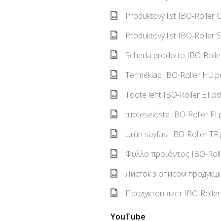
Produktový list IBO-Roller 
Produktový list IBO-Roller 
Scheda prodotto IBO-Roller
Terméklap IBO-Roller HU.p
Toote leht IBO-Roller ET.pd
tuoteseloste IBO-Roller FI.
Ürün sayfası IBO-Roller TR
Φύλλο προϊόντος IBO-Rolle
Листок з описом продукції 
Продуктов лист IBO-Roller
YouTube