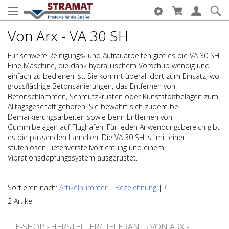
Von Arx - VA 30 SH
Für schwere Reinigungs- und Aufrauarbeiten gibt es die VA 30 SH.
Eine Maschine, die dank hydraulischem Vorschub wendig und
einfach zu bedienen ist. Sie kommt überall dort zum Einsatz, wo
grossflächige Betonsanierungen, das Entfernen von
Betonschlämmen, Schmutzkrusten oder Kunststoffbelägen zum
Alltagsgeschäft gehören. Sie bewährt sich zudem bei
Demarkierungsarbeiten sowie beim Entfernen von
Gummibelägen auf Flughäfen. Für jeden Anwendungsbereich gibt
es die passenden Lamellen. Die VA 30 SH ist mit einer
stufenlosen Tiefenverstellvorrichtung und einem
Vibrationsdäpfungssystem ausgerüstet.
Sortieren nach:
Artikelnummer
|
Bezeichnung
|
€
2 Artikel
E-SHOP
›
HERSTELLER/LIEFERANT
›
VON ARX -