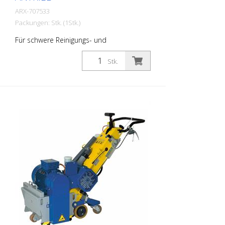
ARX-707533
Packungen: Stk. (1Stk.)
Für schwere Reinigungs- und
Aufrauarbeiten gibt es die VA 30 SH. Eine
Maschine, die dank hydraulischem
Stk.
Vorschub wendig und einfach zu
bedienen ist. Sie kommt überall dort zum
Einsatz, wo großflächige
Betonsanierungen, das Entfernen von
Betonschlämmen, Schmutzkrusten oder
Kunststoffbelägen zum Alltagsgeschäft
gehören. Sie bewährt sich zudem bei
Demarkierungsarbeiten sowie beim
Entfernen von Gummibelägen auf
Flughäfen. Für jeden Anwendungsbereich
gibt es die passenden Lamellen. Die VA
30 SH ist mit einer stufenlosen
Tiefenverstellvorrichtung und einem
Vibrationsdäpfungssystem ausgerüstet.
Für jede Anwendung gibt es die
passenden Lamellensätze. Gewicht: ca.