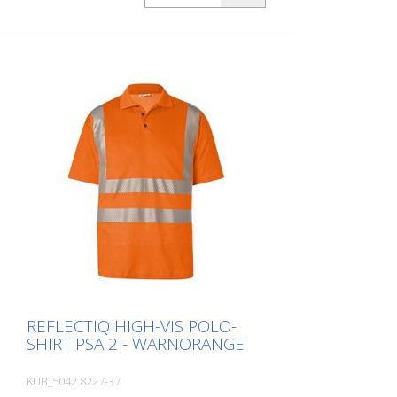
Materialkonstruktion mit Baumwolle auf
der Innenseite für angenehmen
Tragekomfort und Polyester an der
Außenseite für Langlebigkeit - UV-
Schutzfaktor 40+ gemäß EN 13758
schützt vor starker Sonnenstrahlung
Größen - XS - S - M - L - XL - XXL - 3XL - 4
XL Materialien: - 50 % Baumwolle, 50 %
Polyester, ca. 180 g/m2 Im Moment sind
noch nicht alle Produkte in allen
Farbvariationen und Größen hinterlegt.
Bei Bedarf fragen Sie bitte das
entsprechende Produkt bei uns an.
REFLECTIQ HIGH-VIS POLO-
SHIRT PSA 2 - WARNORANGE
KUB_5042 8227-37