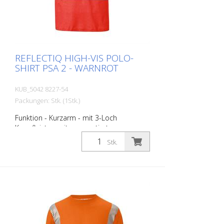
entsprechende Produkt bei uns an.
REFLECTIQ HIGH-VIS POLO-
SHIRT PSA 2 - WARNROT
KUB_5042 8227-54
Packungen: Stk. (1Stk.)
Funktion - Kurzarm - mit 3-Loch
Knopfleiste - mit segmentierten
Reflexstreifen in Body Language für
Stk.
optimale Sichtbarkeit -
Materialkonstruktion mit Baumwolle auf
der Innenseite für angenehmen
Tragekomfort und Polyester an der
Außenseite für Langlebigkeit - UV-
Schutzfaktor 40+ gemäß EN 13758
schützt vor starker Sonnenstrahlung
Größen - XS - S - M - L - XL - XXL - 3XL - 4