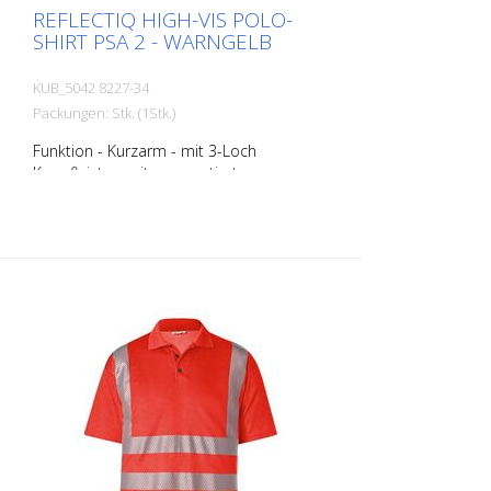
REFLECTIQ HIGH-VIS POLO-
SHIRT PSA 2 - WARNGELB
KUB_5042 8227-34
Packungen: Stk. (1Stk.)
Funktion - Kurzarm - mit 3-Loch
Knopfleiste - mit segmentierten
Reflexstreifen in Body Language für
optimale Sichtbarkeit -
Materialkonstruktion mit Baumwolle auf
der Innenseite für angenehmen
Tragekomfort und Polyester an der
Außenseite für Langlebigkeit - UV-
Schutzfaktor 40+ gemäß EN 13758
schützt vor starker Sonnenstrahlung
Größen - XS - S - M - L - XL - XXL - 3XL - 4
XL Materialien: - 50 % Baumwolle, 50 %
Polyester, ca. 180 g/m2 Im Moment sind
noch nicht alle Produkte in allen
Farbvariationen und Größen hinterlegt.
Bei Bedarf fragen Sie bitte das