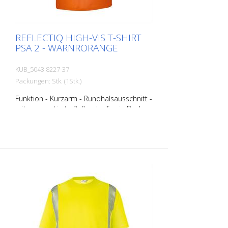
REFLECTIQ HIGH-VIS T-SHIRT
PSA 2 - WARNRORANGE
KUB_5043 8227-37
Packungen: Stk. (1Stk.)
Funktion - Kurzarm - Rundhalsausschnitt -
mit segmentierte Reflexstreifen in Body
Language für optimale Sichtbarkeit -
Materialkonstruktion mit Baumwolle auf
der Innenseite für angenehmen
Tragekomfort und Polyester an der
Außenseite für Langlebigkeit - UV-
Schutzfaktor 40+ gemäß EN 13758
schützt vor starker Sonnenstrahlung
Größen - XS - S - M - L - XL - XXL - 3XL - 4
XL Materialien: - 50 % Baumwolle, 50 %
Polyester, ca. 180 g/m2 Im Moment sind
noch nicht alle Produkte in allen