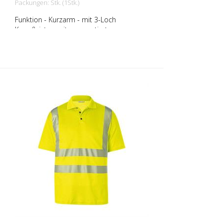
Packungen: Stk. (1Stk.)
Funktion - Kurzarm - mit 3-Loch
Knopfleiste - mit segmentierten
Reflexstreifen in Body Language für
optimale Sichtbarkeit -
Materialkonstruktion mit Baumwolle auf
der Innenseite für angenehmen
Tragekomfort und Polyester an der
Außenseite für Langlebigkeit - UV-
Schutzfaktor 40+ gemäß EN 13758
schützt vor starker Sonnenstrahlung
Größen - XS - S - M - L - XL - XXL - 3XL - 4
XL Materialien: - 50 % Baumwolle, 50 %
Polyester, ca. 180 g/m2 Im Moment sind
noch nicht alle Produkte in allen
Farbvariationen und Größen hinterlegt.
Bei Bedarf fragen Sie bitte das
entsprechende Produkt bei uns an.