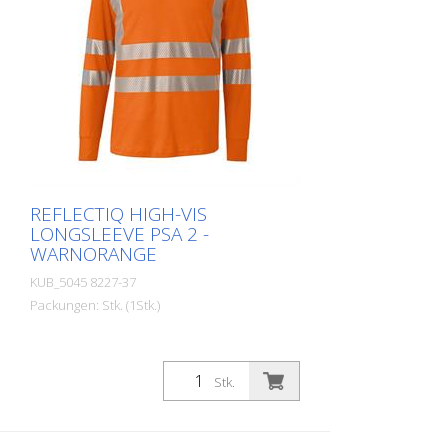
XL Materialien: - 50 % Baumwolle, 50 %
Polyester, ca. 180 g/m2 Im Moment sind
noch nicht alle Produkte in allen
Farbvariationen und Größen hinterlegt.
Bei Bedarf fragen Sie bitte das
entsprechende Produkt bei uns an.
REFLECTIQ HIGH-VIS
LONGSLEEVE PSA 2 -
WARNORANGE
KUB_5045 8227-37
Packungen: Stk. (1Stk.)
Stk.