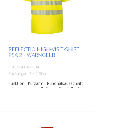
Farbvariationen und Größen hinterlegt.
Bei Bedarf fragen Sie bitte das
entsprechende Produkt bei uns an.
REFLECTIQ HIGH-VIS T-SHIRT
PSA 2 - WARNGELB
KUB_5043 8227-34
Packungen: Stk. (1Stk.)
Funktion - Kurzarm - Rundhalsausschnitt -
mit segmentierte Reflexstreifen in Body
Language für optimale Sichtbarkeit -
Materialkonstruktion mit Baumwolle auf
der Innenseite für angenehmen
Tragekomfort und Polyester an der
Außenseite für Langlebigkeit - UV-
Schutzfaktor 40+ gemäß EN 13758