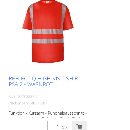
schützt vor starker Sonnenstrahlung
Größen - XS - S - M - L - XL - XXL - 3XL - 4
XL Materialien: - 50 % Baumwolle, 50 %
Polyester, ca. 180 g/m2 Im Moment sind
noch nicht alle Produkte in allen
Farbvariationen und Größen hinterlegt.
Bei Bedarf fragen Sie bitte das
entsprechende Produkt bei uns an.
REFLECTIQ HIGH-VIS T-SHIRT
PSA 2 - WARNROT
KUB_5043 8227-54
Packungen: Stk. (1Stk.)
Funktion - Kurzarm - Rundhalsausschnitt -
mit segmentierte Reflexstreifen in Body
Language für optimale Sichtbarkeit -
Stk.