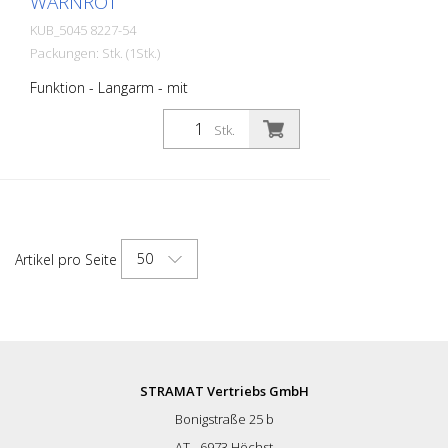
WARNROT
KUB_5045 8227-54
Packungen: Stk. (1Stk.)
Funktion - Langarm - mit
Rundhalsausschnitt - mit segmentierten
Reflexstreifen in Body Language und an
Stk.
den Ärmeln für optimale Sichtbarkeit - mit
Strickbündchen am Ärmelabschluss -
Materialkonstruktion mit Baumwolle auf
der Innenseite für angenehmen
Tragekomfort und Polyester an der
Außenseite für Langlebigkeit - UV-
50
Artikel pro Seite
Schutzfaktor 40+ gemäß EN 13758
schützt vor starker Sonnenstrahlung
Größen - XS - S - M - L - XL - XXL - 3XL - 4
XL Materialien: - 50 % Baumwolle, 50 %
Polyester, ca. 180 g/m2 Im Moment sind
noch nicht alle Produkte in allen
Farbvariationen und Größen hinterlegt.
STRAMAT Vertriebs GmbH
Bei Bedarf fragen Sie bitte das
Bonigstraße 25 b
entsprechende Produkt bei uns an.
AT - 6973 Höchst