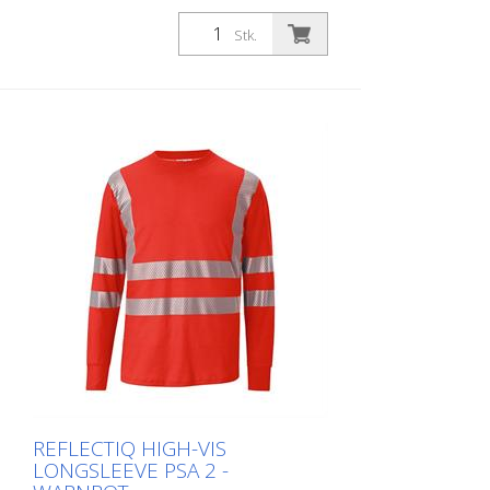
Rundhalsausschnitt - mit segmentierten
Reflexstreifen in Body Language und an
Stk.
den Ärmeln für optimale Sichtbarkeit - mit
Strickbündchen am Ärmelabschluss -
Materialkonstruktion mit Baumwolle auf
der Innenseite für angenehmen
Tragekomfort und Polyester an der
Außenseite für Langlebigkeit - UV-
Schutzfaktor 40+ gemäß EN 13758
schützt vor starker Sonnenstrahlung
Größen - XS - S - M - L - XL - XXL - 3XL - 4
XL Materialien: - 50 % Baumwolle, 50 %
Polyester, ca. 180 g/m2 Im Moment sind
noch nicht alle Produkte in allen
Farbvariationen und Größen hinterlegt.
Bei Bedarf fragen Sie bitte das
entsprechende Produkt bei uns an.
REFLECTIQ HIGH-VIS
LONGSLEEVE PSA 2 -