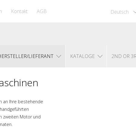
m
Kontakt
AGB
Deutsch
HERSTELLER/LIEFERANT
KATALOGE
2ND OR 3
aschinen
en an Ihre bestehende
r handgef
ü
hrten
em zweiten Motor und
maten.