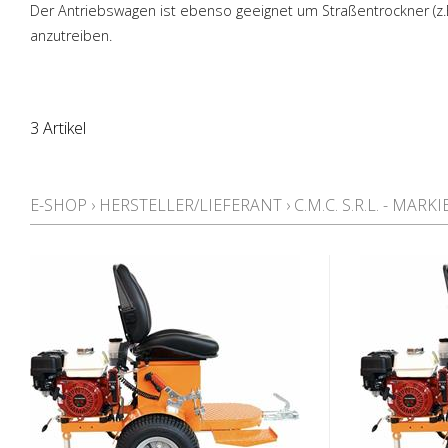
Der Antriebswagen ist ebenso geeignet um Stra
ß
entrockner (z.
anzutreiben.
3 Artikel
E-SHOP
›
HERSTELLER/LIEFERANT
›
C.M.C. S.R.L. - MA