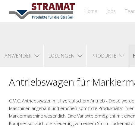
Home
Jobs
Tea
ANWENDER
LÖSUNGEN
PRODUKTE
Antriebswagen für Markierm
C.M.C. Antriebswagen mit hydraulischem Antrieb - Diese werd
Maschinen angebaut und erh
ö
hen somit die Produktivit
ä
t Ihre
Markiermaschine wesentlich. Eine Variante erm
ö
glicht mit ein
Kompressor auch die Steuerung von einem Strich- L
ü
ckenauto