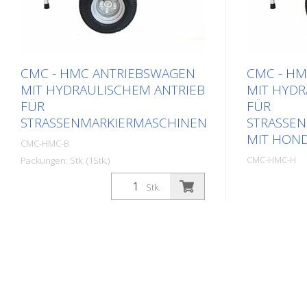
CMC - HMC ANTRIEBSWAGEN
CMC - H
MIT HYDRAULISCHEM ANTRIEB
MIT HYDR
FÜR
FÜR
STRASSENMARKIERMASCHINEN
STRASSEN
IT HOND
CMC-HMC-B
CMC-HMC-H
Packungen: Stk. (1Stk.)
Packungen: Stk.
Erweitern Sie Ihre Produktivität mit
Stk.
dem hydraulisch angetriebenen
Erweitern Sie
Antriebswagen HMC von CMC. Dieser
dem hydraul
kann hinter Ihrer handgeführten
Antriebswa
Straßenmarkiermaschine oder auch
kann hinter 
an dem Straßentrockner von ATT mit
Straßenmark
einer Kupplung angebracht werden.
werden. Hon
Honda Briggs and Stratton - Leistung
Leistung 6 P