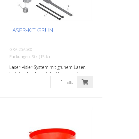
LASER-KIT GRÜN
GRA-25A530
Packungen: Stk. (1Stk.)
Laser-Visier-System mit grünem Laser.
Sichtbar bei Tageslicht. Die ideale Lösung
um auch in Hallen "bis an die Wand zu
Stk.
markieren".