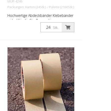
MÜR-4246
Packungen: Karton (24Stk.) / Palette (2160Stk.)
Hochwertige Abdeckbänder Klebebänder
- ideal für die Straßenmarkierung zum
Abkleben von Schutzwegen, Zeichen,
Stk.
Symbolen, usw. Breite: 50 mm Länge: 50
Meter Temperaturbeständig bis 60 Grad
Celsius