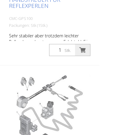
REFLEXPERLEN
CMC-GPS100
Packungen: Stk (1Stk.)
Sehr stabiler aber trotzdem leichter
Reflexglasperlenstreuer aus Edelstahl. Für
das einfache und schnelle Abstreuen von
Stk.
Linien oder Flächen im Bereich der
Straßenmarkierung. Eine spezielle
Dichtung verhindert das selbstständige
Entleeren bei Nichtbenützung. Der Boden
ist an den Rändern zusätzlich mit
Dichtmasse abgedichtet. Inhalt: ca. 5 Liter