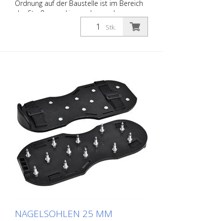
Ordnung auf der Baustelle ist im Bereich
der Straßenmarkierung besonders
wichtig. Mit dieser Seiltrommel mit
Stk.
Übersetzung lässt sich Ihr Seil für
Vormarkierungen einfach und vor allem
schnell wieder aufrollen und verstauen.
Rollenbreite: 26 cm Fassungsvermögen:
ca. 1.000 Meter Vormarkierseil (abhängig
vom Durchmesser des Seils)
NAGELSOHLEN 25 MM