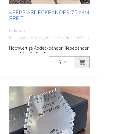
KREPP ABDECKBÄNDER 75 MM
BREIT
MÜR-4291
Packungen: Karton (16Stk.) / Palette (1620Stk.)
Hochwertige Abdeckbänder Klebebänder
- ideal für die Straßenmarkierung zum
Abkleben von Schutzwegen, Zeichen,
Stk.
Symbolen, usw. Breite: 75 mm Länge: 50
Meter Temperaturbeständig bis 60 Grad
Celsius