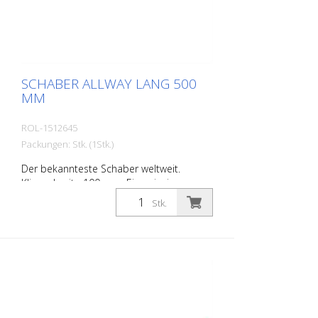
SCHABER ALLWAY LANG 500
MM
ROL-1512645
Packungen: Stk. (1Stk.)
Der bekannteste Schaber weltweit.
Klingenbreite 100 mm. Eine einzige
Umdrehung am Schaberkopf genügt, um
Stk.
die Klinge sicher zu arretieren oder zu
lösen.