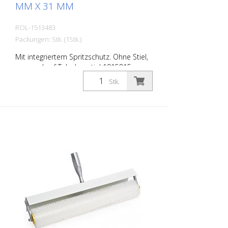
MM X 31 MM
ROL-1513483
Packungen: Stk. (1Stk.)
Mit integriertem Spritzschutz. Ohne Stiel,
passend auf Teleskopstiel 1915815.
Stk.