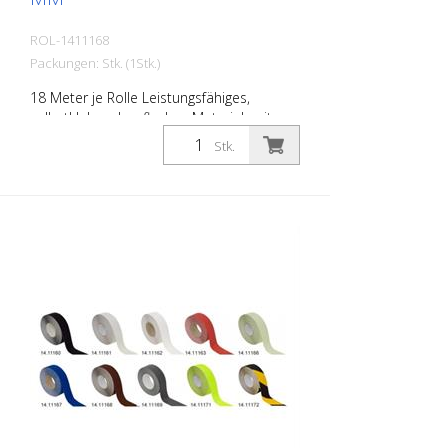
ROL-1411168
Packungen: Stk. (1Stk.)
18 Meter je Rolle Leistungsfähiges,
selbstklebendes, flaches Material, mit
höchster Griffigkeit und exzellenter
Stk.
Formanpassung. Ideal zur Verlegung auf
Flächen wo Rutschgefahr besteht, wie:
Treppen, Eingangsbereiche, Rampen,
offentliche Räume, Schiffe, Boote, LKW,
Busse. Verlegeanleitung beachten!