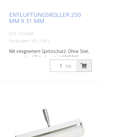
ENTLÜFTUNGSROLLER 250
MM X 31 MM
ROL-1513469
Packungen: Stk. (1Stk.)
Mit integriertem Spritzschutz. Ohne Stiel,
passend auf Teleskopstiel 1915815.
Stk.