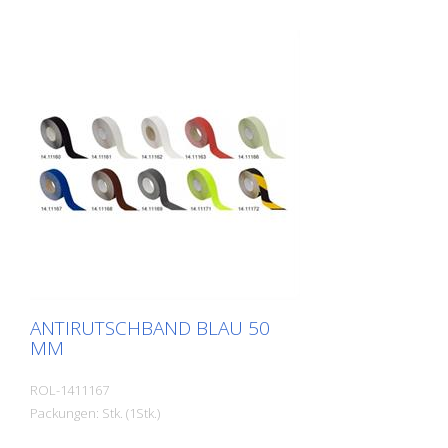
Treppen, Eingangsbereiche, Rampen,
offentliche Räume, Schiffe, Boote, LKW,
Busse. Verlegeanleitung beachten!
ANTIRUTSCHBAND BLAU 50
MM
ROL-1411167
Packungen: Stk. (1Stk.)