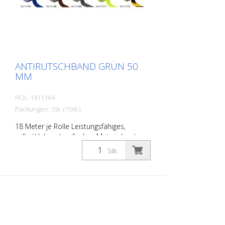
ANTIRUTSCHBAND GRÜN 50
MM
ROL-1411164
Packungen: Stk. (1Stk.)
18 Meter je Rolle Leistungsfähiges,
selbstklebendes, flaches Material, mit
höchster Griffigkeit und exzellenter
Stk.
Formanpassung. Ideal zur Verlegung auf
Flächen wo Rutschgefahr besteht, wie:
Treppen, Eingangsbereiche, Rampen,
offentliche Räume, Schiffe, Boote, LKW,
Busse. Verlegeanleitung beachten!