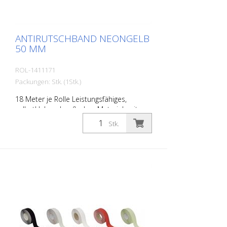
ANTIRUTSCHBAND NEONGELB
50 MM
ROL-1411171
Packungen: Stk. (1Stk.)
18 Meter je Rolle Leistungsfähiges,
selbstklebendes, flaches Material, mit
höchster Griffigkeit und exzellenter
Stk.
Formanpassung. Ideal zur Verlegung auf
Flächen wo Rutschgefahr besteht, wie:
Treppen, Eingangsbereiche, Rampen,
offentliche Räume, Schiffe, Boote, LKW,
Busse. Verlegeanleitung beachten!