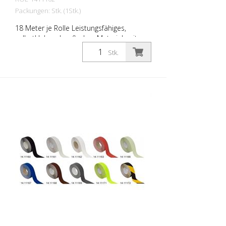
Packungen: Stk. (1Stk.)
18 Meter je Rolle Leistungsfähiges,
selbstklebendes, flaches Material, mit
höchster Griffigkeit und exzellenter
Stk.
Formanpassung. Ideal zur Verlegung auf
Flächen wo Rutschgefahr besteht, wie:
Treppen, Eingangsbereiche, Rampen,
offentliche Räume, Schiffe, Boote, LKW,
Busse. Verlegeanleitung beachten!