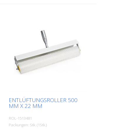
ENTLÜFTUNGSROLLER 500
MM X 22 MM
ROL-1513481
Packungen: Stk. (1Stk.)