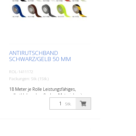
ANTIRUTSCHBAND
SCHWARZ/GELB 50 MM
ROL-1411172
Packungen: Stk. (1Stk.)
18 Meter je Rolle Leistungsfähiges,
selbstklebendes, flaches Material, mit
höchster Griffigkeit und exzellenter
Stk.
Formanpassung. Ideal zur Verlegung auf
Flächen wo Rutschgefahr besteht, wie:
Treppen, Eingangsbereiche, Rampen,
offentliche Räume, Schiffe, Boote, LKW,
Busse. Verlegeanleitung beachten!