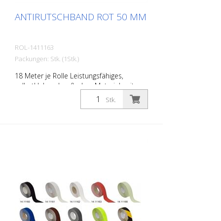
ANTIRUTSCHBAND ROT 50 MM
ROL-1411163
Packungen: Stk. (1Stk.)
18 Meter je Rolle Leistungsfähiges,
selbstklebendes, flaches Material, mit
höchster Griffigkeit und exzellenter
Stk.
Formanpassung. Ideal zur Verlegung auf
Flächen wo Rutschgefahr besteht, wie:
Treppen, Eingangsbereiche, Rampen,
offentliche Räume, Schiffe, Boote, LKW,
Busse. Verlegeanleitung beachten!