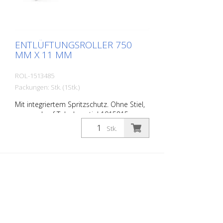
ENTLÜFTUNGSROLLER 750
MM X 11 MM
ROL-1513485
Packungen: Stk. (1Stk.)
Mit integriertem Spritzschutz. Ohne Stiel,
passend auf Teleskopstiel 1915815.
Stk.