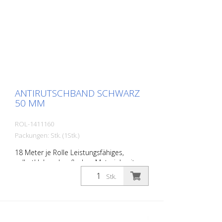
ANTIRUTSCHBAND SCHWARZ
50 MM
ROL-1411160
Packungen: Stk. (1Stk.)
18 Meter je Rolle Leistungsfähiges,
selbstklebendes, flaches Material, mit
höchster Griffigkeit und exzellenter
Stk.
Formanpassung. Ideal zur Verlegung auf
Flächen wo Rutschgefahr besteht, wie:
Treppen, Eingangsbereiche, Rampen,
offentliche Räume, Schiffe, Boote, LKW,
Busse. Verlegeanleitung beachten!