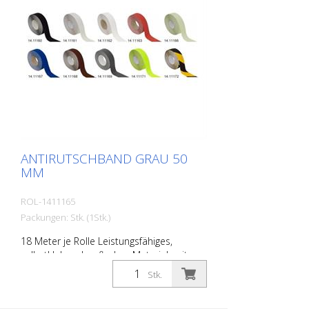
ANTIRUTSCHBAND GRAU 50
MM
ROL-1411165
Packungen: Stk. (1Stk.)
18 Meter je Rolle Leistungsfähiges,
selbstklebendes, flaches Material, mit
höchster Griffigkeit und exzellenter
Stk.
Formanpassung. Ideal zur Verlegung auf
Flächen wo Rutschgefahr besteht, wie: