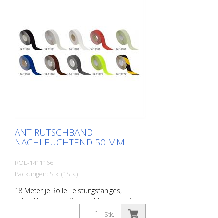
ANTIRUTSCHBAND
NACHLEUCHTEND 50 MM
ROL-1411166
Packungen: Stk. (1Stk.)
18 Meter je Rolle Leistungsfähiges,
selbstklebendes, flaches Material, mit
höchster Griffigkeit und exzellenter
Stk.