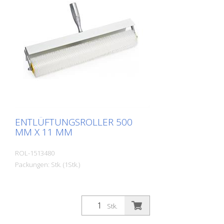
ENTLÜFTUNGSROLLER 500
MM X 11 MM
ROL-1513480
Packungen: Stk. (1Stk.)
Stk.