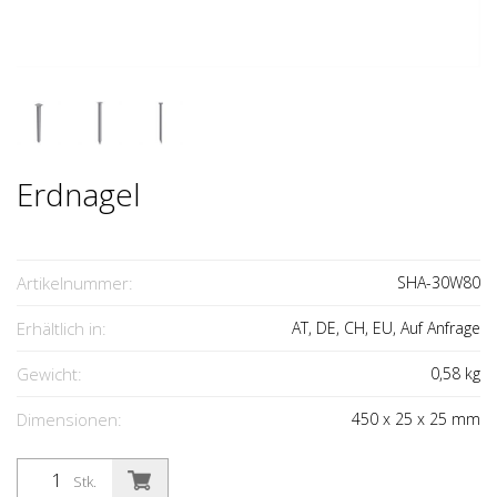
Erdnagel
Artikelnummer:
SHA-30W80
Erhältlich in:
AT, DE, CH, EU, Auf Anfrage
Gewicht:
0,58
kg
Dimensionen:
450
x
25
x
25
mm
Stk.