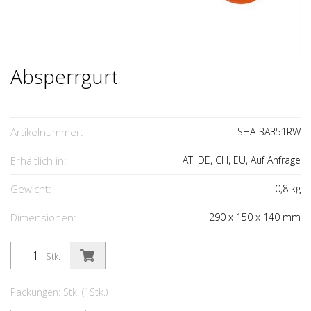
Absperrgurt
Artikelnummer:
SHA-3A351RW
Erhältlich in:
AT, DE, CH, EU, Auf Anfrage
Gewicht:
0,8
kg
Dimensionen:
290
x
150
x
140
mm
Stk.
Packungen: Stk. (1Stk.)