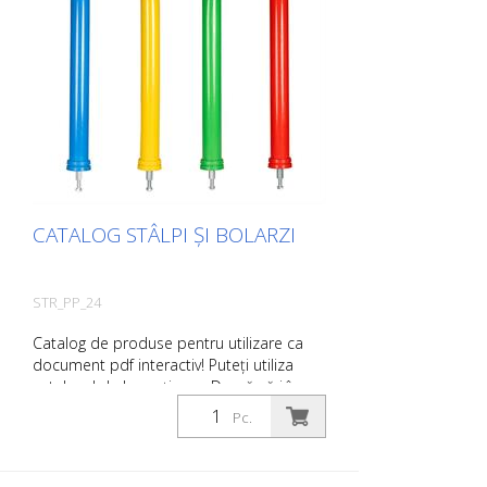
puteți trimite, de asemenea, o cerere de
informații fără caracter obligatoriu. De
asemenea, puteți comanda aceste
informații despre produs în formă tipărită.
Cu toate acestea, vă vom factura costurile
de producție, o taxă de manipulare și
expediere.
CATALOG STÂLPI ȘI BOLARZI
STR_PP_24
Catalog de produse pentru utilizare ca
document pdf interactiv! Puteți utiliza
catalogul de la secțiunea Descărcări în
limba dorită. Dacă aveți nevoie și de
Pc.
catalogul cu prețuri (numai pentru clienții
existenți sau la cerere), vă rugăm să ne
anunțați. Puteți naviga cu ușurință la