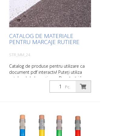
de producție, o taxă de manipulare și
expediere.
CATALOG DE MATERIALE
PENTRU MARCAJE RUTIERE
STR_MM_24
Catalog de produse pentru utilizare ca
document pdf interactiv! Puteți utiliza
catalogul de la secțiunea Descărcări în
limba dorită. Dacă aveți nevoie și de
Pc.
catalogul cu prețuri (numai pentru clienții
existenți sau la cerere), vă rugăm să ne
anunțați. Puteți naviga cu ușurință la
pagina relevantă făcând clic pe imaginea
respectivă. Dacă aveți nevoie de informații
suplimentare, vă rugăm să faceți clic pe
imaginea produsului. Veți fi apoi
redirecționat către site-ul nostru. Aici ne