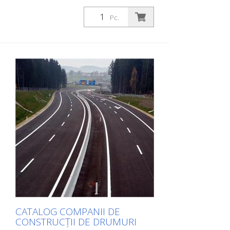
suporturi pentru duze, extensii etc. Puteți
utiliza catalogul la secțiunea Descărcări în
Pc.
limba dorită. Dacă aveți nevoie și de
catalogul cu prețuri (numai pentru clienții
existenți sau la cerere), vă rugăm să ne
anunțați. Puteți naviga cu ușurință la
pagina relevantă făcând clic pe imaginea
respectivă. Dacă aveți nevoie de informații
suplimentare, vă rugăm să faceți clic pe
imaginea produsului. Veți fi apoi
redirecționat către site-ul nostru. Aici ne
puteți trimite, de asemenea, o cerere de
informații fără caracter obligatoriu. De
asemenea, puteți comanda aceste
informații despre produs în formă tipărită.
Cu toate acestea, vă vom factura costurile
de producție, o taxă de manipulare și
expediere.
CATALOG COMPANII DE
CONSTRUCȚII DE DRUMURI