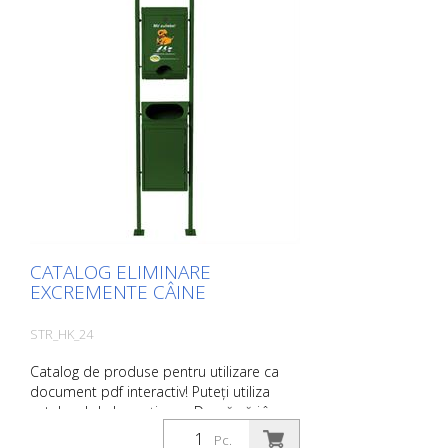
suplimentare, vă rugăm să faceți clic pe
imaginea produsului. Veți fi apoi
redirecționat către site-ul nostru. Aici ne
puteți trimite, de asemenea, o cerere de
informații fără caracter obligatoriu. De
asemenea, puteți comanda aceste
informații despre produs în format tipărit.
Cu toate acestea, vă vom factura costurile
de producție, o taxă de manipulare și
expediere.
CATALOG ELIMINARE
EXCREMENTE CÂINE
STR_HK_24
Catalog de produse pentru utilizare ca
document pdf interactiv! Puteți utiliza
catalogul de la secțiunea Descărcări în
limba dorită. Dacă aveți nevoie și de
Pc.