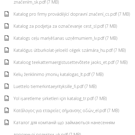
značením_sk.pdf (7 MB)
Katalog pro firmy provádějící dopravní značení_cs.pdf (7 MB)
Katalog za podjetja za označevanje cest_sl.pdf (7 MB)
Katalogs ceļu marķēšanas uzņēmumiem_lv.pdf (7 MB)
Katalógus útburkolat-jeloelő cégek számára_hu.pdf (7 MB)
Kataloog teekattemaergistusettevõtete jaoks_et.pdf (7 MB)
Kelių ženklinimo įmonių katalogas_lt.pdf (7 MB)
Luettelo tiemerkintaeyrityksille_fi.pdf (7 MB)
Yol işaretleme şirketleri için katalog_tr.pdf (7 MB)
Κατάλογος για εταιρείες σήμανσης οδών_el.pdf (7 MB)
Каталог для компаній що займаються нанесенням
дорожньої розмітки_uk.pdf (7 MB)