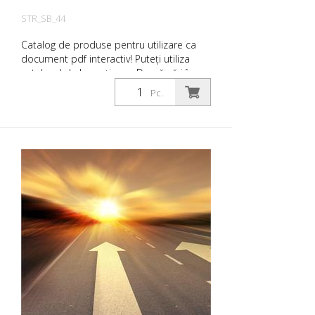
STR_SB_44
Catalog de produse pentru utilizare ca
document pdf interactiv! Puteți utiliza
catalogul de la secțiunea Descărcări în
limba dorită. Dacă aveți nevoie și de
Pc.
catalogul cu prețuri (numai pentru clienții
existenți sau la cerere), vă rugăm să ne
anunțați. Pentru a naviga la pagina
relevantă, faceți clic pe imaginea
respectivă. Dacă aveți nevoie de informații
suplimentare, vă rugăm să faceți clic pe
imaginea produsului. Veți fi apoi
redirecționat către site-ul nostru. Aici ne
puteți trimite, de asemenea, o cerere de
informații fără caracter obligatoriu. De
asemenea, puteți comanda aceste
informații despre produs în format tipărit.
Cu toate acestea, vă vom factura costurile
de producție, o taxă de manipulare și
expediere.