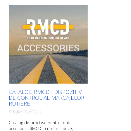
pagina relevantă făcând clic pe imaginea
respectivă. Dacă aveți nevoie de informații
suplimentare, vă rugăm să faceți clic pe
imaginea produsului. Veți fi apoi
redirecționat către site-ul nostru. Aici ne
puteți trimite, de asemenea, o cerere de
informații fără caracter obligatoriu. De
asemenea, puteți comanda aceste
informații despre produs în formă tipărită.
Cu toate acestea, vă vom factura costurile
de producție, o taxă de manipulare și
expediere.
CATALOG RMCD - DISPOZITIV
DE CONTROL AL MARCAJELOR
RUTIERE
STR_RMCD_ACC_12
Catalog de produse pentru toate
accesoriile RMCD - cum ar fi duze,