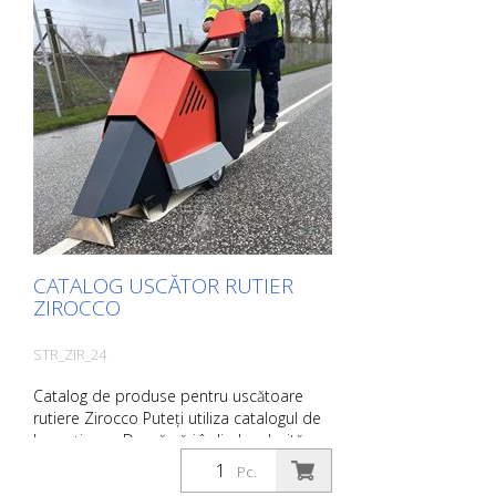
imaginea produsului. Veți fi apoi
redirecționat către site-ul nostru. Aici ne
puteți trimite, de asemenea, o cerere de
informații fără caracter obligatoriu. De
asemenea, puteți comanda aceste
informații despre produs în formă tipărită.
Cu toate acestea, vă vom factura costurile
de producție, o taxă de manipulare și
expediere.
CATALOG USCĂTOR RUTIER
ZIROCCO
STR_ZIR_24
Catalog de produse pentru uscătoare
rutiere Zirocco Puteți utiliza catalogul de
la secțiunea Descărcări în limba dorită.
Dacă aveți nevoie și de catalogul cu
Pc.
prețuri (numai pentru clienții existenți sau