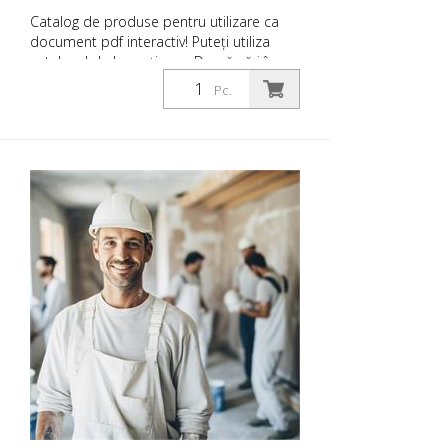
Catalog de produse pentru utilizare ca
document pdf interactiv! Puteți utiliza
catalogul de la secțiunea Descărcări în
limba dorită. Dacă aveți nevoie și de
Pc.
catalogul cu prețuri (numai pentru clienții
existenți sau la cerere), vă rugăm să ne
anunțați. Puteți naviga cu ușurință la
pagina relevantă făcând clic pe imaginea
respectivă. Dacă aveți nevoie de informații
suplimentare, vă rugăm să faceți clic pe
imaginea produsului. Veți fi apoi
redirecționat către site-ul nostru. Aici ne
puteți trimite, de asemenea, o cerere de
informații fără caracter obligatoriu. De
asemenea, puteți comanda aceste
informații despre produs în formă tipărită.
Cu toate acestea, vă vom factura costurile
de producție, o taxă de manipulare și
expediere.