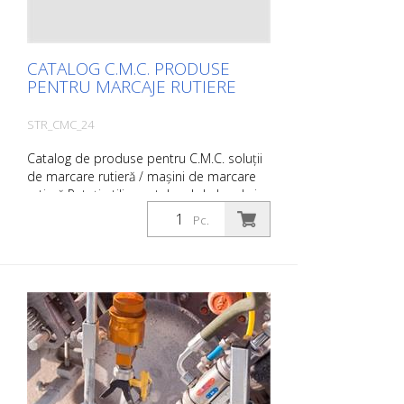
expediere.
CATALOG C.M.C. PRODUSE
PENTRU MARCAJE RUTIERE
STR_CMC_24
Catalog de produse pentru C.M.C. soluții
de marcare rutieră / mașini de marcare
rutieră Puteți utiliza catalogul de la rubrica
Descărcări în limba dorită. Dacă aveți
Pc.
nevoie și de catalogul cu prețuri (numai
pentru clienții existenți sau la cerere), vă
rugăm să ne anunțați. Pur și simplu faceți
clic pe imaginea relevantă pentru a naviga
la pagina corespunzătoare. Dacă aveți
nevoie de informații suplimentare, vă
rugăm să faceți clic pe imaginea
produsului. Veți fi apoi redirecționat către
site-ul nostru. Aici ne puteți trimite, de
asemenea, o cerere neangajantă. De