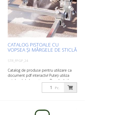
asemenea, puteți comanda aceste
informații despre produs în formă tipărită.
Cu toate acestea, vă vom factura costurile
de producție, o taxă de manipulare și
expediere.
CATALOG PISTOALE CU
VOPSEA ȘI MĂRGELE DE STICLĂ
STR_FPGP_24
Catalog de produse pentru utilizare ca
document pdf interactiv! Puteți utiliza
catalogul de la secțiunea Descărcări în
limba dorită. Dacă aveți nevoie și de
Pc.
catalogul cu prețuri (numai pentru clienții
existenți sau la cerere), vă rugăm să ne
anunțați. Pentru a naviga la pagina
relevantă, faceți clic pe imaginea
respectivă. Dacă aveți nevoie de informații