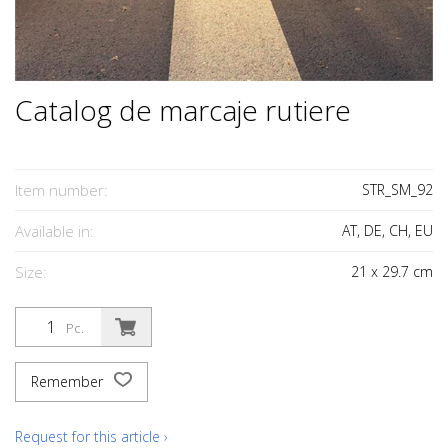
Catalog de marcaje rutiere
Item number:
STR_SM_92
Available in:
AT, DE, CH, EU
Size:
21
x
29.7
cm
Pc.
Remember
Request for this article ›