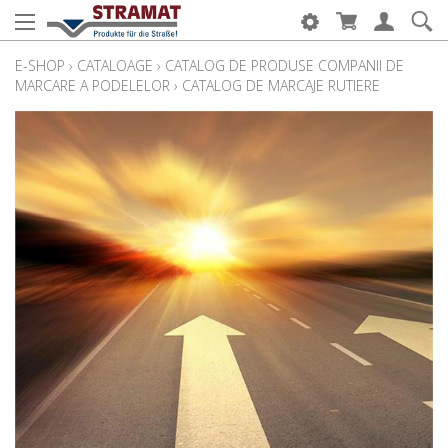
E-SHOP
›
CATALOAGE
›
CATALOG DE PRODUSE COMPANII DE
MARCARE A PODELELOR
›
CATALOG DE MARCAJE RUTIERE