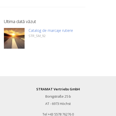
la cerere), vă rugăm să ne anunțați. Pur și
simplu faceți clic pe imaginea relevantă
pentru a naviga la pagina
corespunzătoare. Dacă aveți nevoie de
Ultima dată văzut
informații suplimentare, vă rugăm să faceți
clic pe imaginea produsului. Veți fi apoi
Catalog de marcaje rutiere
redirecționat către site-ul nostru. Aici ne
STR_SM_92
puteți trimite, de asemenea, o cerere
neangajantă. De asemenea, puteți
comanda aceste informații despre
produs în formă tipărită. Cu toate
acestea, vă vom factura costurile de
producție, o taxă de manipulare și
expediere.
STRAMAT Vertriebs GmbH
Bonigstraße 25 b
AT - 6973 Höchst
Tel +43 5578 76276 0