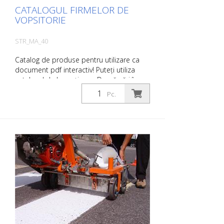
CATALOGUL FIRMELOR DE
VOPSITORIE
STR_MA_40
Catalog de produse pentru utilizare ca
document pdf interactiv! Puteți utiliza
catalogul de la secțiunea Descărcări în
limba dorită. Dacă aveți nevoie și de
Pc.
catalogul cu prețuri (numai pentru clienții
existenți sau la cerere), vă rugăm să ne
anunțați. Puteți naviga cu ușurință la
pagina relevantă făcând clic pe imaginea
respectivă. Dacă aveți nevoie de informații
suplimentare, vă rugăm să faceți clic pe
imaginea produsului. Veți fi apoi
redirecționat către site-ul nostru. Aici ne
puteți trimite, de asemenea, o cerere de
informații fără caracter obligatoriu. De
asemenea, puteți comanda aceste
informații despre produs în formă tipărită.
Cu toate acestea, vă vom factura costurile