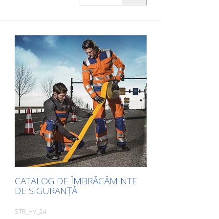
catalogul cu prețuri (numai pentru clienții
existenți sau la cerere), vă rugăm să ne
anunțați. Puteți naviga cu ușurință la
pagina relevantă făcând clic pe imaginea
respectivă. Dacă aveți nevoie de informații
suplimentare, vă rugăm să faceți clic pe
imaginea produsului. Veți fi apoi
redirecționat către site-ul nostru. Aici ne
puteți trimite, de asemenea, o cerere de
informații fără caracter obligatoriu. De
asemenea, puteți comanda aceste
informații despre produs în formă tipărită.
Cu toate acestea, vă vom factura costurile
de producție, o taxă de manipulare și
expediere.
CATALOG DE ÎMBRĂCĂMINTE
DE SIGURANȚĂ
STR_HV_24