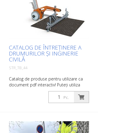
informații despre produs în formă tipărită.
Cu toate acestea, vă vom factura costurile
de producție, o taxă de manipulare și
expediere.
CATALOG DE ÎNTREȚINERE A
DRUMURILOR ȘI INGINERIE
CIVILĂ
STR_TB_44
Catalog de produse pentru utilizare ca
document pdf interactiv! Puteți utiliza
catalogul de la secțiunea Descărcări în
limba dorită. Dacă aveți nevoie și de
Pc.
catalogul cu prețuri (numai pentru clienții
existenți sau la cerere), vă rugăm să ne
anunțați. Puteți naviga cu ușurință la
pagina relevantă făcând clic pe imaginea
respectivă. Dacă aveți nevoie de informații
suplimentare, vă rugăm să faceți clic pe