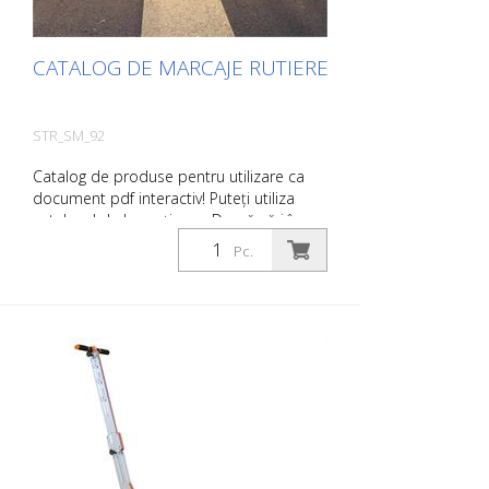
CATALOG DE MARCAJE RUTIERE
STR_SM_92
Catalog de produse pentru utilizare ca
document pdf interactiv! Puteți utiliza
catalogul de la secțiunea Descărcări în
limba dorită. Dacă aveți nevoie și de
Pc.
catalogul cu prețuri (numai pentru clienții
existenți sau la cerere), vă rugăm să ne
anunțați. Puteți naviga cu ușurință la
pagina relevantă făcând clic pe imaginea
respectivă. Dacă aveți nevoie de informații
suplimentare, vă rugăm să faceți clic pe
imaginea produsului. Veți fi apoi
redirecționat către site-ul nostru. Aici ne
puteți trimite, de asemenea, o cerere de
informații fără caracter obligatoriu. De
asemenea, puteți comanda aceste