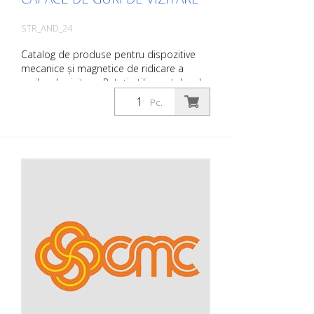
STR_AND_24
Catalog de produse pentru dispozitive
mecanice și magnetice de ridicare a
gurilor de vizitare. Puteți utiliza catalogul
la secțiunea Descărcări în limba dorită.
Pc.
Dacă aveți nevoie și de catalogul cu
prețuri (numai pentru clienții existenți sau
la cerere), vă rugăm să ne anunțați. Puteți
naviga cu ușurință la pagina relevantă
făcând clic pe imaginea respectivă. Dacă
aveți nevoie de informații suplimentare, vă
rugăm să faceți clic pe imaginea
produsului. Veți fi apoi redirecționat către
site-ul nostru. Aici ne puteți trimite, de
asemenea, o cerere de informații fără
caracter obligatoriu. De asemenea, puteți
comanda aceste informații despre
produs în formă tipărită. Cu toate
acestea, vă vom factura costurile de
producție, o taxă de manipulare și