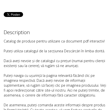
Description
Catalog de produse pentru utilizare ca document pdf interactiv!
Puteți utiliza catalogul de la secțiunea Descărcări în limba dorită.
Dacă aveți nevoie și de catalogul cu prețuri (numai pentru clienții
existenți sau la cerere), vă rugăm să ne anunțați.
Puteți naviga cu ușurință la pagina relevantă făcând clic pe
imaginea respectivă. Dacă aveți nevoie de informații
suplimentare, vă rugăm să faceți clic pe imaginea produsului. Veți
fi apoi redirecționat către site-ul nostru. Aici ne puteți trimite, de
asemenea, o cerere de informații fără caracter obligatoriu.
De asemenea, puteți comanda aceste informații despre produs
în formă tipărită. Cu toate acestea, vă vom factura costurile de