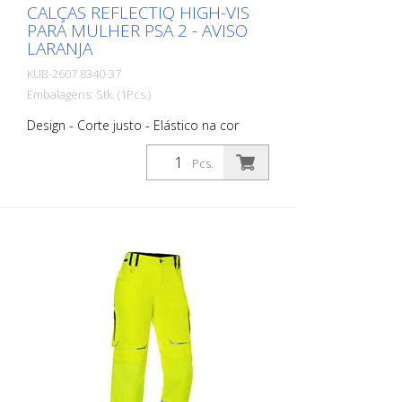
CALÇAS REFLECTIQ HIGH-VIS
PARA MULHER PSA 2 - AVISO
LARANJA
KUB-2607 8340-37
Embalagens: Stk. (1Pcs.)
Design - Corte justo - Elástico na cor
preta - Elementos reflectores: Emblema
refletor na zona do joelho. Fita reflectora
Pcs.
segmentada e a todo o comprimento
combinadas. Duas tiras reflectoras à
volta da perna (7 cm de largura) Funções
- Linhas ergonómicas para uma maior
liberdade de movimentos - Com dois
bolsos traseiros com função de
sobreposição - Com dois bolsos
traseiros com reforço CORDURA®, com
aba e velcro à direita - Direito: bolso
solto, com régua de dois metros, com
reforço CORDURA®, aba e fecho de
velcro, bolso adicional com fecho de
correr para smartphones - À esquerda: