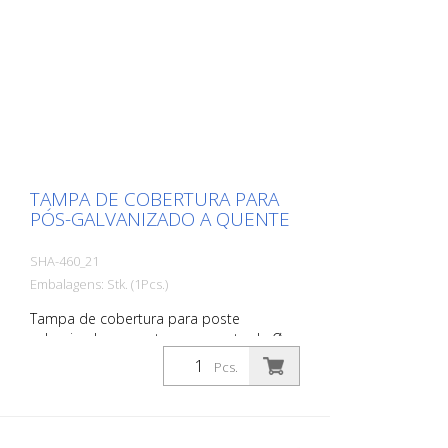
TAMPA DE COBERTURA PARA
PÓS-GALVANIZADO A QUENTE
SHA-460_21
Embalagens: Stk. (1Pcs.)
Tampa de cobertura para poste
galvanizado a quente, para poste de Ø
60 mm, com fechadura de mola,
Pcs.
adequada para tomada de terra art. nº
460.40 a ser aberta com chave universal
art. nº 470.40