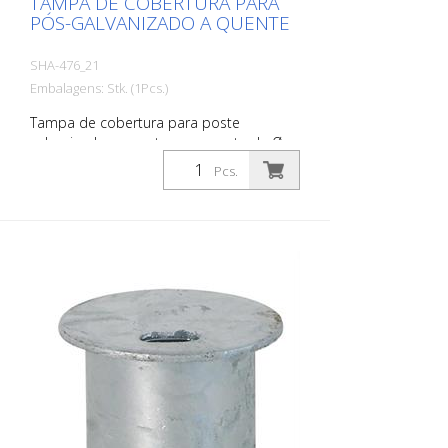
TAMPA DE COBERTURA PARA
PÓS-GALVANIZADO A QUENTE
SHA-476_21
Embalagens: Stk. (1Pcs.)
Tampa de cobertura para poste
galvanizado a quente, para poste de Ø
76 mm, com fechadura de mola,
Pcs.
adequada para tomada de terra art. nº
476.40 a ser aberta com chave universal
art. nº 470.40