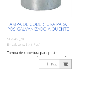
TAMPA DE COBERTURA PARA
PÓS-GALVANIZADO A QUENTE
SHA-460_20
Embalagens: Stk. (1Pcs.)
Tampa de cobertura para poste
galvanizado a quente, para poste de Ø
60 mm, sem fechadura, adequado para
Pcs.
tomada de terra art. nº 460.10, 460.40 e
460.60