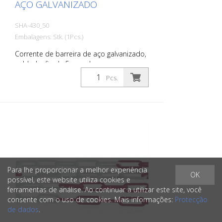
AÇO GALVANIZADO
SHA-430_50
Embalagens: Stk. (1Pcs.)
Corrente de barreira de aço galvanizado,
soldado, fio de 5 mm de espessura,
galvanizado
Pcs.
Para lhe proporcionar a melhor experiência
OK
possível, este website utiliza cookies e
ferramentas de análise. Ao continuar a utilizar este site, você
consente com o uso de cookies. Mais informações:
Protecção
de dados
.