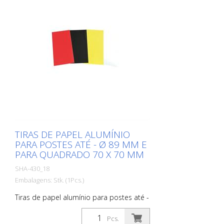
TIRAS DE PAPEL ALUMÍNIO
PARA POSTES ATÉ - Ø 89 MM E
PARA QUADRADO 70 X 70 MM
SHA-430_18
Embalagens: Stk. (1Pcs.)
Tiras de papel alumínio para postes até -
Ø 89 mm e para quadrado 70 x 70 mm,
retrorreflector vermelho RA1, estrutura A
Pcs.