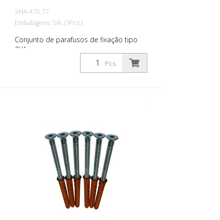
SHA-470_77
Embalagens: Stk. (1Pcs.)
Conjunto de parafusos de fixação tipo
2VA
Pcs.