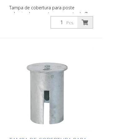
Tampa de cobertura para poste
galvanizado a quente, para poste de Ø
76 mm, sem fechadura, adequado para
Pcs.
tomada de terra art. nº 476.10 e 476.40