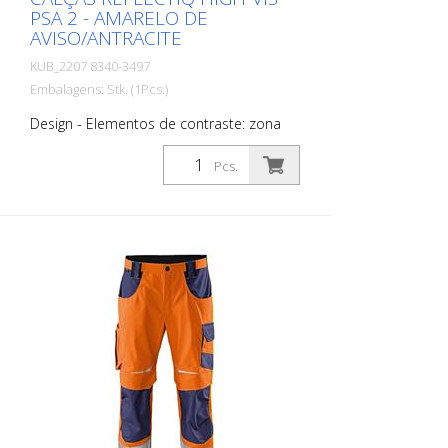
PSA 2 - AMARELO DE
AVISO/ANTRACITE
KUB_2207 8340-3497
Embalagens: Stk. (1Pcs.)
Design - Elementos de contraste: zona
da bainha, bolsos laterais, abas dos
bolsos, reforços CORDURA - Stretch: cor
Pcs.
preta para todas as combinações de
cores - Elementos reflectores: emblema
refletor na zona do joelho, fita reflectora
segmentada e a todo o comprimento
combinada, 2 tiras reflectoras à volta da
perna (7 cm de largura) Funções - Linhas
ergonómicas para maior liberdade de
movimentos - 2 bolsos laterais com
função de sobreposição - 2 bolsos
traseiros com reforço CORDURA®, direito
com aba e fecho de velcro - À direita:
bolso solto, com régua de dois metros,
com reforço CORDURA®, reforço de
volume e bolso adicional com fecho de