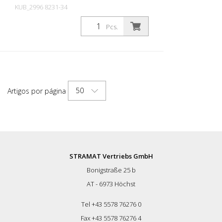
KUB_2996 8231-34
Embalagens: Stk. (1Pcs.)
Pcs.
design - Aspeto moderno graças ao
tecido ripstop Oxford - Elementos
reflectores: 2 tiras reflectoras à volta da
perna (7 cm de largura) Função - Tiras do
babete elásticas e ajustáveis em
comprimento - Aperto das tiras do
50
Artigos por página
babete com fecho de correr e velcro,
amovível - Fecho de correr de 2 vias a
todo o comprimento na parte lateral
com botão adicional - Fenda com fecho
de correr - Com 2 bolsos laterais
cobertos com fecho de correr - Direito:
bolso traseiro com aba e botão de
STRAMAT Vertriebs GmbH
pressão - 2 bolsos nas coxas com aba e
Bonigstraße 25 b
fecho de pressão - Direita: bolso para o
metro com abertura de drenagem - Com
AT - 6973 Höchst
barreira elástica interna contra a
humidade na bainha das calças - A
Tel +43 5578 76276 0
bainha das calças pode ser ajustada em
Fax +43 5578 76276 4