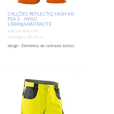
CALÇÕES REFLECTIQ HIGH-VIS
PSA 2 - AVISO
LARANJA/ANTRACITE
KUB_2307 8340-3797
Embalagens: Stk. (1Pcs.)
design - Elementos de contraste: bolsos
laterais, aba do bolso, reforços
CORDURA®. - Elementos reflectores: fita
reflectora segmentada e contínua
combinada, 2 tiras reflectoras à volta da
perna (5 cm de largura) Funções - Linhas
ergonómicas para uma maior liberdade
de movimentos - com 2 bolsos laterais
com função de sobreposição - com 2
bolsos traseiros com reforço
CORDURA®, direito com aba e fecho de
velcro - Direito: bolso para régua de
metro integrado - Esquerda: bolso
integrado na coxa com aba e fecho de