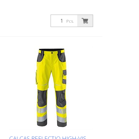
270 g/m2 Nem todos os produtos estão
atualmente disponíveis em todas as
cores e tamanhos. Se necessário,
Pcs.
solicite-nos o produto correspondente.
CALÇAS REFLECTIQ HIGH-VIS