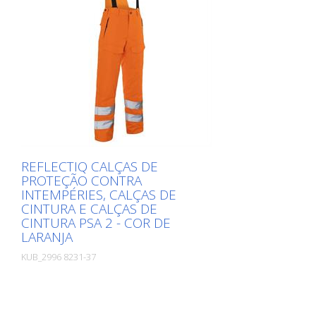
disponíveis - laranja de aviso - amarelo
aviso Tamanhos: XS - XS - S - M - L - XL -
TAMANHO XXL - 3XL - 4 XL Materiais: -
100 % poliéster, aprox. 200 g/m2 Nem
todos os produtos estão atualmente
disponíveis em todas as cores e
tamanhos. Se necessário, solicite-nos o
produto correspondente.
REFLECTIQ CALÇAS DE
PROTEÇÃO CONTRA
INTEMPÉRIES, CALÇAS DE
CINTURA E CALÇAS DE
CINTURA PSA 2 - COR DE
LARANJA
KUB_2996 8231-37
Embalagens: Stk. (1Pcs.)