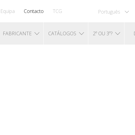
Equipa
Contacto
TCG
Português
FABRICANTE
CATÁLOGOS
2º OU 3º?