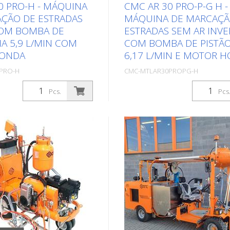
0 PRO-H - MÁQUINA
CMC AR 30 PRO-P-G H -
ÇÃO DE ESTRADAS
MÁQUINA DE MARCAÇÃ
COM BOMBA DE
ESTRADAS SEM AR INVE
A 5,9 L/MIN COM
COM BOMBA DE PISTÃO
ONDA
6,17 L/MIN E MOTOR 
PRO-H
CMC-MTLAR30PROPG-H
. (1Pcs.)
Embalagens: Stk. (1Pcs.)
Pcs.
Pcs
marcação rodoviária
Máquina de marcação de es
les, leve e descomplicada
especialmente concebida pa
nas marcações no sector
marcação de raios apertados
 ou municipal! Equipada
distância entre eixos e o des
mba de membrana.
especial com duas rodas na 
lina: - Honda - Potência
uma roda orientável na trase
nque manual Pode
fazem dela a máquina ideal 
apidamente o motor a
marcar curvas apertadas. O 
 um motor elétrico
PRO-P-G é uma máquina de
 apenas alguns minutos.
marcação simples, leve e se
gos seguintes) Máquina
complicações para pequena