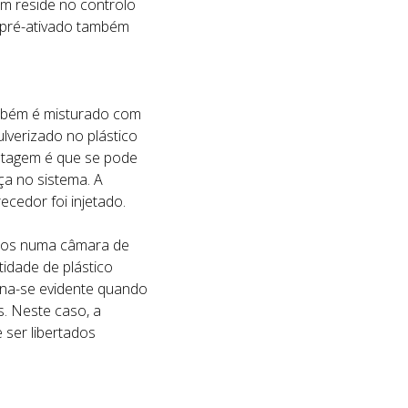
em reside no controlo
l pré-ativado também
também é misturado com
ulverizado no plástico
antagem é que se pode
a no sistema. A
ecedor foi injetado.
ados numa câmara de
tidade de plástico
rna-se evidente quando
. Neste caso, a
 ser libertados