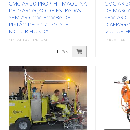
CMC AR 30 PROP-H - MÁQUINA
CMC AR 3
DE MARCAÇÃO DE ESTRADAS
DE MARCA
SEM AR COM BOMBA DE
SEM AR 
PISTÃO DE 6,17 L/MIN E
DIAFRAGM
MOTOR HONDA
MOTOR H
CMC-MTLAR30PRO-P-H
CMC-MTLAR30
Embalagens: Stk. (1Pcs.)
Embalagens: Stk
Pcs.
Máquina de marcação rodoviária
Máquina de 
manual simples, leve e descomplicada
manual simp
para pequenas marcações no sector
para peque
profissional ou municipal! Equipada
profissional
com uma bomba de pistão. Motor a
com uma bo
gasolina: - Honda - Potência 6 HP -
Motor a gaso
Arranque manual (É possível
6 HP - Arra
substituir rapidamente o motor a
substituir r
gasolina por um motor elétrico
gasolina por
adequado em apenas alguns minutos.
adequado em
(Ver os artigos seguintes) Máquina
(Ver os arti