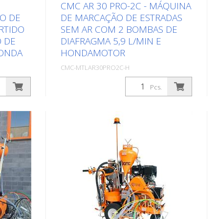
CMC AR 30 PRO-2C - MÁQUINA
O DE
DE MARCAÇÃO DE ESTRADAS
RTIDO
SEM AR COM 2 BOMBAS DE
 DE
DIAFRAGMA 5,9 L/MIN E
HONDA
HONDAMOTOR
CMC-MTLAR30PRO2C-H
Embalagens: Stk. (1Pcs.)
.
Pcs.
tradas
Máquina manual de marcação de
ra a
estradas com 2 cores. Para marcar
. A curta
linhas largas com uma cor ou para
ign
marcar duas linhas com tonalidades
frente e
diferentes sob uma só cor. Também é
ira
ideal para plástico spray 1:1 (note a
para
pistola especial 1:1) Equipado com 2
AR 30
bombas de diafragma. Motor a
gasolina: - modelo Honda - Potência
m
6 HP - Arranque manual Máquina
s
operada manualmente: Também é