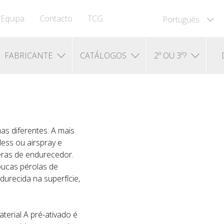
Equipa
Contacto
TCG
Português
FABRICANTE
CATÁLOGOS
2º OU 3º?
as diferentes. A mais
less ou airspray e
eras de endurecedor.
oucas pérolas de
urecida na superfície,
terial A pré-ativado é