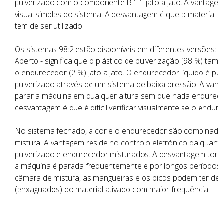
pulverizado com o componente B 1:1 jato a jato. A vantag
visual simples do sistema. A desvantagem é que o materia
tem de ser utilizado.
Os sistemas 98:2 estão disponíveis em diferentes versões:
Aberto - significa que o plástico de pulverização (98 %) 
o endurecedor (2 %) jato a jato. O endurecedor líquido é p
pulverizado através de um sistema de baixa pressão. A v
parar a máquina em qualquer altura sem que nada endureç
desvantagem é que é difícil verificar visualmente se o endur
No sistema fechado, a cor e o endurecedor são combin
mistura. A vantagem reside no controlo eletrónico da quan
pulverizado e endurecedor misturados. A desvantagem to
a máquina é parada frequentemente e por longos períodos
câmara de mistura, as mangueiras e os bicos podem ter de
(enxaguados) do material ativado com maior frequência.