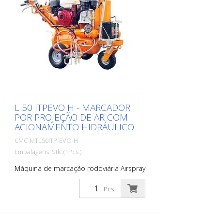
L 50 ITPEVO H - MARCADOR
POR PROJEÇÃO DE AR COM
ACIONAMENTO HIDRÁULICO
CMC-MTL50ITP-EVO-H
Embalagens: Stk. (1Pcs.)
Máquina de marcação rodoviária Airspray
autopropulsada com acionamento
hidráulico. Ideal para a marcação de
Pcs.
municípios e cidades ou mesmo de
grandes parques de estacionamento.
Motor a gasolina: - Potência 9 hp -