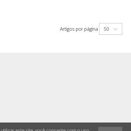
50
Artigos por página
 utilizar este site, você consente com o uso