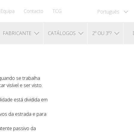
Equipa
Contacto
TCG
Português
FABRICANTE
CATÁLOGOS
2º OU 3º?
 quando se trabalha
 visível e ser visto.
lidade está dividida em
ivos da estrada e para
 utente passivo da