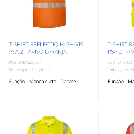
T-SHIRT REFLECTIQ HIGH-VIS
T-SHIRT R
PSA 2 - AVISO LARANJA
PSA 2 - A
KUB_5043 8227-37
KUB_5043 8227
Embalagens: Stk. (1Pcs.)
Embalagens: Stk
Função - Manga curta - Decote
Função - Ma
redondo - com faixas reflectoras
redondo - co
segmentadas em linguagem corporal
segmentadas
para uma visibilidade óptima -
para uma vis
Material de construção com algodão
Material de
no interior para maior conforto e
no interior 
poliéster no exterior para maior
poliéster no
durabilidade - O fator de proteção UV
durabilidade