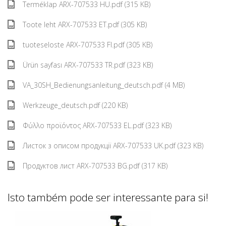
Terméklap ARX-707533 HU.pdf (315 KB)
Toote leht ARX-707533 ET.pdf (305 KB)
tuoteseloste ARX-707533 FI.pdf (305 KB)
Ürün sayfası ARX-707533 TR.pdf (323 KB)
VA_30SH_Bedienungsanleitung_deutsch.pdf (4 MB)
Werkzeuge_deutsch.pdf (220 KB)
Φύλλο προϊόντος ARX-707533 EL.pdf (323 KB)
Листок з описом продукції ARX-707533 UK.pdf (323 KB)
Продуктов лист ARX-707533 BG.pdf (317 KB)
Isto também pode ser interessante para si!