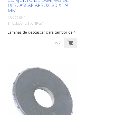
CONJUNTO DE LÂMINAS DE
DESCASCAR APROX. 80 X 19
MM
ARX-701841
Embalagens: Stk. (1Pcs.)
Lâminas de descascar para tambor de 4
eixos - incluindo 4 eixos + discos
intermediários para tambor de 4 eixos
Pcs.
VA 30 S, VA 30 SH Conjunto de lâminas
com insertos de metal duro para
remoção de revestimentos antigos e
para demarcação de revestimentos de
película espessa, tais como materiais
frios ou termoplásticos Adequado para
Von Arx VA 30, VA 30 SH