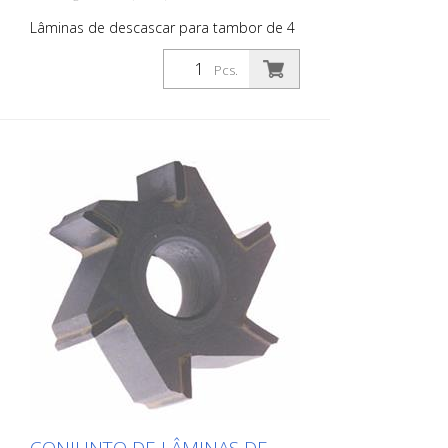
Lâminas de descascar para tambor de 4
eixos - incluindo 4 eixos + discos
intermediários para tambor de 4 eixos
Pcs.
VA 30 S, VA 30 SH Conjunto de lâminas
com insertos de metal duro para
remoção de revestimentos antigos e
para demarcação de revestimentos de
película espessa, tais como materiais
frios ou termoplásticos Adequado para
Von Arx VA 30, VA 30 SH