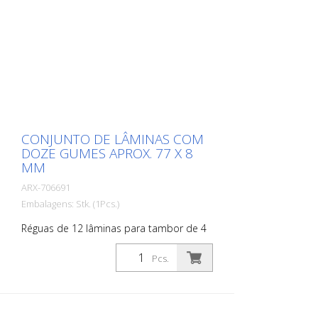
CONJUNTO DE LÂMINAS COM
DOZE GUMES APROX. 77 X 8
MM
ARX-706691
Embalagens: Stk. (1Pcs.)
Réguas de 12 lâminas para tambor de 4
eixos - incluindo 4 eixos + discos
intermediários para tambor de 4 eixos
Pcs.
VA 30 S, VA 30 SH Conjunto de lamelas
com inserções de carboneto, para
desbastar e ranhurar betão e asfalto,
para remover revestimentos antigos e