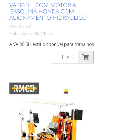
VA 30 SH COM MOTOR A
GASOLINA HONDA COM
ACIONAMENTO HIDRÁULICO
ARX-707533
Embalagens: Stk. (1Pcs.)
A VA 30 SH está disponível para trabalhos
pesados de limpeza e desbaste. Uma
máquina manobrável e fácil de operar
Pcs.
graças à sua alimentação hidráulica. É
utilizada onde quer que a renovação de
betão em grande escala, a remoção de
lama de betão, crostas de sujidade ou
revestimentos de plástico façam parte
da atividade diária. Também prova o seu
valor em trabalhos de demarcação e na
remoção de superfícies de borracha em
aeroportos. Para cada aplicação estão
disponíveis as lâminas adequadas. A VA
30 SH está equipada com um dispositivo
de ajuste de profundidade infinitamente
variável e um sistema de amortecimento