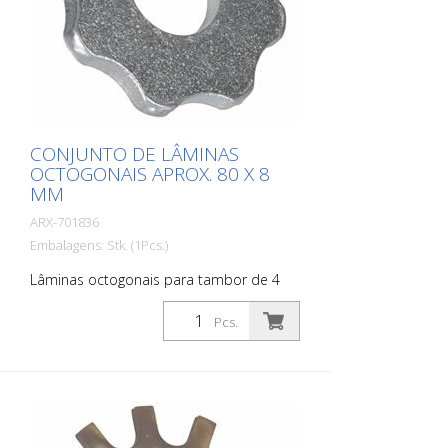
CONJUNTO DE LÂMINAS
OCTOGONAIS APROX. 80 X 8
MM
ARX-701836
Embalagens: Stk. (1Pcs.)
Lâminas octogonais para tambor de 4
eixos - incluindo 4 eixos + discos
intermediários para tambor de 4 eixos
Pcs.
VA 30 S, VA 30 SH Conjunto de lamelas
com inserções de carboneto, para
desbastar e ranhurar betão e asfalto,
para remover revestimentos antigos e
para demarcar camadas finas como as
tintas 1-K Adequado para Von Arx VA 30,