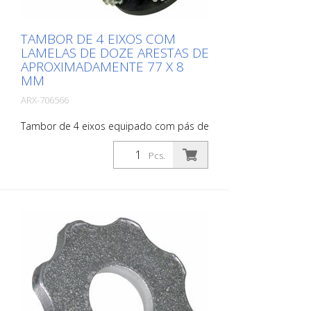
TAMBOR DE 4 EIXOS COM
LAMELAS DE DOZE ARESTAS DE
APROXIMADAMENTE 77 X 8
MM
ARX-706566
Tambor de 4 eixos equipado com pás de
12 gumes Conjunto de lamelas com
inserções de carboneto, para desbastar
Pcs.
e ranhurar betão e asfalto, para remover
revestimentos antigos e para demarcar
camadas finas como as tintas 1-K
Adequado para Von Arx VA 30, VA 30 SH