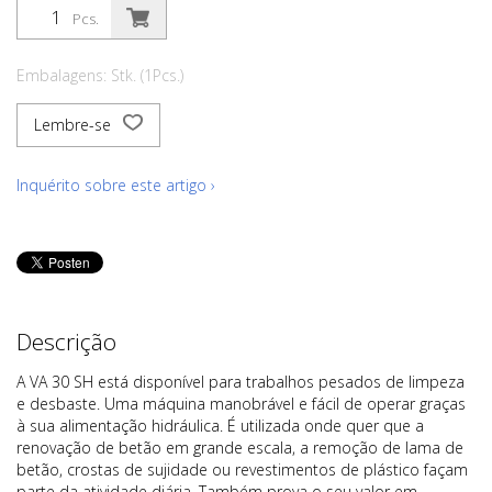
Pcs.
Embalagens: Stk. (1Pcs.)
Lembre-se
Inquérito sobre este artigo ›
Descrição
A VA 30 SH está disponível para trabalhos pesados de limpeza
e desbaste. Uma máquina manobrável e fácil de operar graças
à sua alimentação hidráulica. É utilizada onde quer que a
renovação de betão em grande escala, a remoção de lama de
betão, crostas de sujidade ou revestimentos de plástico façam
parte da atividade diária. Também prova o seu valor em