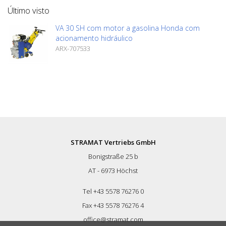
para demarcar camadas finas como as
Último visto
tintas 1-K Adequado para Von Arx VA 30,
VA 30 SH
VA 30 SH com motor a gasolina Honda com
acionamento hidráulico
ARX-707533
STRAMAT Vertriebs GmbH
Bonigstraße 25 b
AT - 6973 Höchst
Tel +43 5578 76276 0
Fax +43 5578 76276 4
office@stramat.com