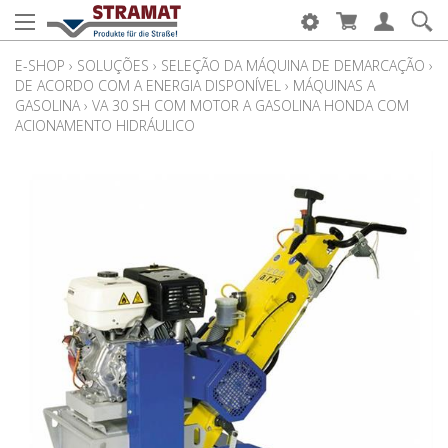
E-SHOP
›
SOLUÇÕES
›
SELEÇÃO DA MÁQUINA DE DEMARCAÇÃO
›
DE ACORDO COM A ENERGIA DISPONÍVEL
›
MÁQUINAS A
GASOLINA
›
VA 30 SH COM MOTOR A GASOLINA HONDA COM
ACIONAMENTO HIDRÁULICO