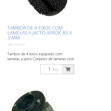
TAMBOR DE 4 EIXOS COM
LAMELAS A JACTO APROX. 85 X
3 MM
ARX-701694
Tambor de 4 eixos equipado com
lamelas a jacto Conjunto de lamelas com
inserções de carboneto, para desbastar
e ranhurar betão e asfalto, para remover
Pcs.
revestimentos antigos e para demarcar
camadas finas como as tintas 1-K
Adequado para Von Arx VA 30, VA 30 SH