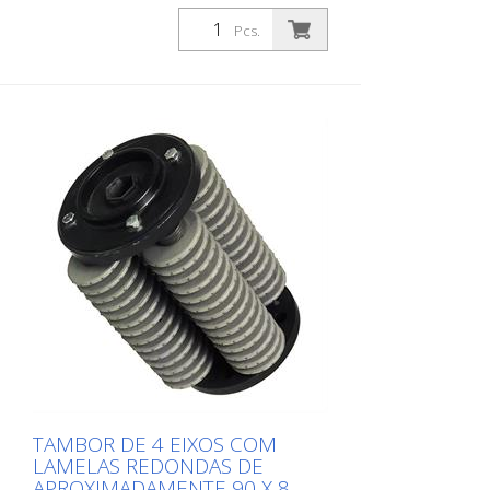
insertos de metal duro para remoção de
revestimentos antigos e para
Pcs.
demarcação de revestimentos de
película espessa, tais como materiais
frios ou termoplásticos Adequado para
Von Arx VA 30, VA 30 SH
TAMBOR DE 4 EIXOS COM
LAMELAS REDONDAS DE
APROXIMADAMENTE 90 X 8