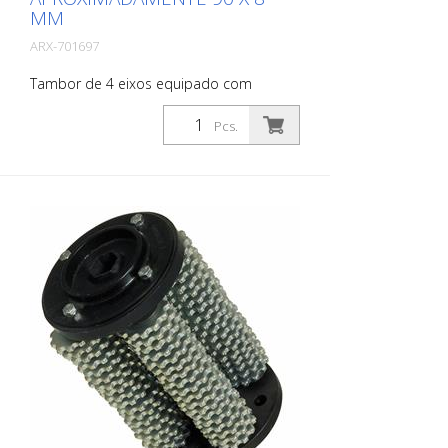
MM
ARX-701697
Tambor de 4 eixos equipado com
lamelas redondas Conjunto de lamelas
com inserções de carboneto, para
Pcs.
desbastar e ranhurar betão e asfalto,
para remover revestimentos antigos e
para demarcar camadas finas como as
tintas 1-K Adequado para Von Arx VA 30,
VA 30 SH