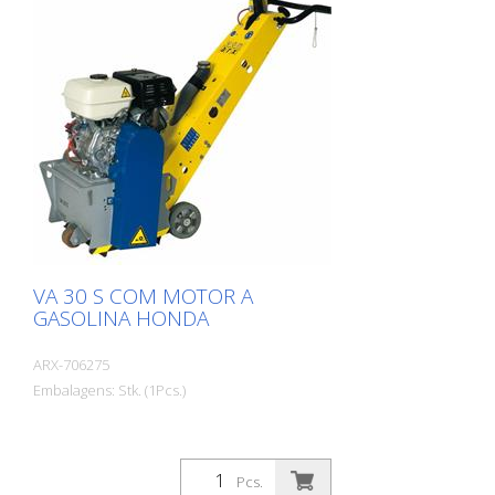
VA 30 S COM MOTOR A
GASOLINA HONDA
ARX-706275
Embalagens: Stk. (1Pcs.)
Pcs.