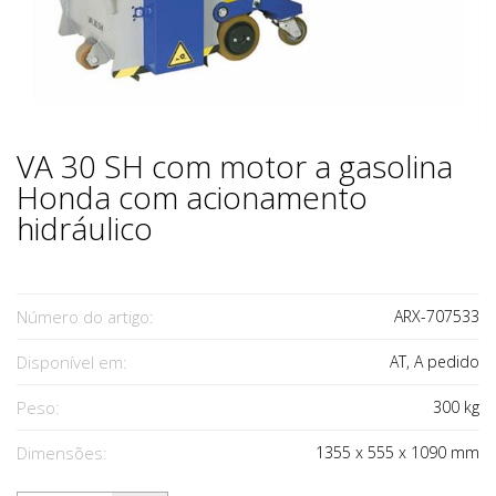
VA 30 SH com motor a gasolina
Honda com acionamento
hidráulico
Número do artigo:
ARX-707533
Disponível em:
AT, A pedido
Peso:
300
kg
Dimensões:
1355
x
555
x
1090
mm