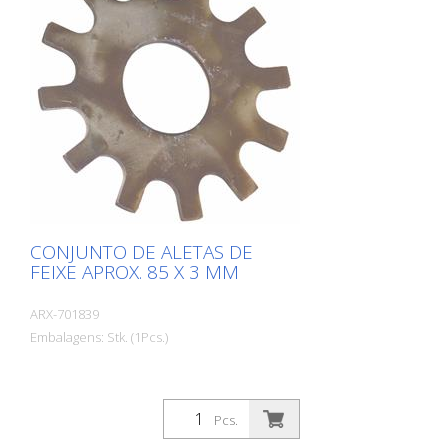
VA 30 SH
CONJUNTO DE ALETAS DE
FEIXE APROX. 85 X 3 MM
ARX-701839
Embalagens: Stk. (1Pcs.)
Pcs.