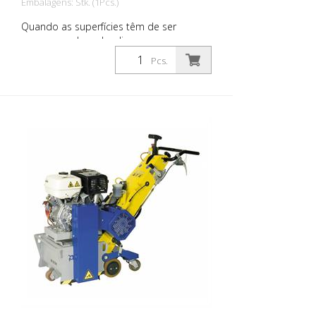
Embalagens: Stk. (1Pcs.)
Quando as superfícies têm de ser
rugosas, ranhuradas, limpas ou
decapadas, o VA 30 S é a máquina certa.
Pcs.
O dispositivo de ajuste de profundidade
infinitamente variável garante uma
adaptação óptima às condições do solo.
Um sistema amortecedor de vibrações e
o alto nível de conforto de operação
permitem um trabalho agradável e
eficiente. Estas características tornam o
VA 30 S uma máquina de preparação de
superfícies para as aplicações mais
difíceis. Para cada aplicação existe um
conjunto adequado de lâminas Peso:
aprox. 140 - 180 kg (300 - 400 lbs)
Voltagem: 3 x 400V / 50Hz Potência: 7,5
kW Largura de trabalho: 300 mm (12'')
Distância da parede: 90 mm (3,5'')
Dimensões: 1.355 x 555 x 1.090 mm (53 x
22 x 43'') Equipamento padrão: lamelas
de 8 bordas ou à sua escolha