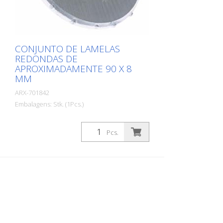
CONJUNTO DE LAMELAS
REDONDAS DE
APROXIMADAMENTE 90 X 8
MM
ARX-701842
Embalagens: Stk. (1Pcs.)
Lâminas redondas para tambor de 4
eixos - incluindo 4 eixos + discos
Pcs.
intermediários para tambor de 4 eixos
VA 30 S, VA 30 SH Conjunto de lamelas
com inserções de carboneto, para
desbastar e ranhurar betão e asfalto,
para remover revestimentos antigos e
para demarcar camadas finas como as
tintas 1-K Adequado para Von Arx VA 30,
VA 30 SH