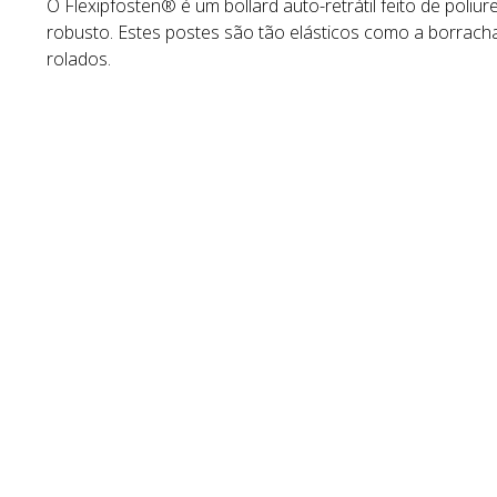
O Flexipfosten® é um bollard auto-retrátil feito de poli
robusto. Estes postes são tão elásticos como a borrach
rolados.