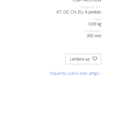
TEM-14935-BW
Disponível em:
AT, DE, CH, EU, A pedido
Peso:
0,69
kg
Dimensões:
300
mm
Lembre-se
Inquérito sobre este artigo ›