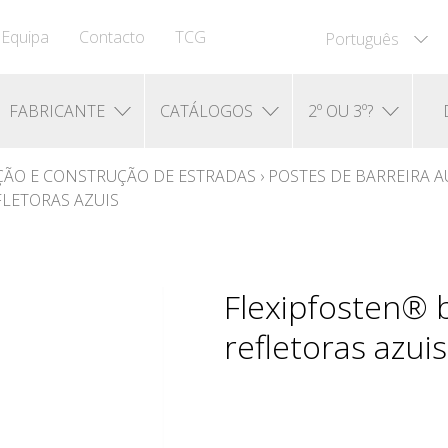
Equipa
Contacto
TCG
Português
FABRICANTE
CATÁLOGOS
2º OU 3º?
ÃO E CONSTRUÇÃO DE ESTRADAS
›
POSTES DE BARREIRA 
LETORAS AZUIS
Flexipfosten® 
refletoras azuis