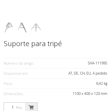
Suporte para tripé
Número do artigo:
SHA-11199S
Disponível em:
AT, DE, CH, EU, A pedido
Peso:
6,42
kg
Dimensões:
1100
x
400
x
120
mm
Pcs.