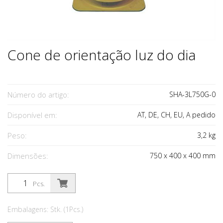
Cone de orientação luz do dia
Número do artigo:
SHA-3L750G-0
Disponível em:
AT, DE, CH, EU, A pedido
Peso:
3,2
kg
Dimensões:
750
x
400
x
400
mm
Pcs.
Embalagens: Stk. (1Pcs.)