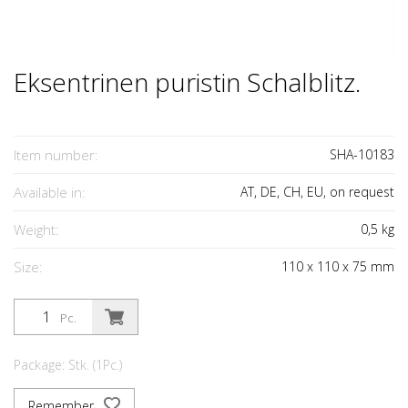
Eksentrinen puristin Schalblitz.
Item number:
SHA-10183
Available in:
AT, DE, CH, EU, on request
Weight:
0,5
kg
Size:
110
x
110
x
75
mm
Pc.
Package: Stk. (1Pc.)
Remember