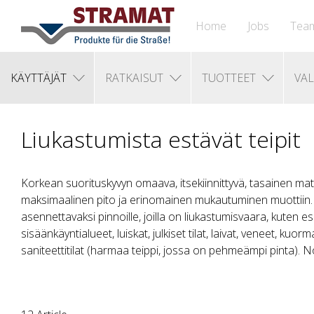
Home
Jobs
Tea
KÄYTTÄJÄT
RATKAISUT
TUOTTEET
VAL
Liukastumista estävät teipit
Korkean suorituskyvyn omaava, itsekiinnittyvä, tasainen mater
maksimaalinen pito ja erinomainen mukautuminen muottiin. 
asennettavaksi pinnoille, joilla on liukastumisvaara, kuten es
sisäänkäyntialueet, luiskat, julkiset tilat, laivat, veneet, kuorm
saniteettitilat (harmaa teippi, jossa on pehmeämpi pinta).