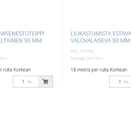
MISENESTOTEIPPI
LIUKASTUMISTA ESTÄVÄ
LTAINEN 50 MM
VALOVALAISEVA 50 MM
ROL-1411166
Pc.)
Package: Stk. (1Pc.)
r rulla Korkean
18 metriä per rulla Korkean
n omaava, itseliimautuva,
suorituskyvyn omaava, itselii
Pc.
Pc.
aali, jossa on
litteä materiaali, jossa on
en pito ja erinomainen
maksimaalinen pito ja erino
. Ihanteellinen
mukautuvuus. Ihanteellinen
pinnoilla, joilla on
käytettäväksi pinnoilla, joilla 
aara, kuten: Portaat,
liukastumisvaara, kuten: Port
ueet, luiskat, julkiset tilat,
sisäänkäyntialueet, luiskat, julk
t, kuorma-autot, linja-
laivat, veneet, kuorma-autot, l