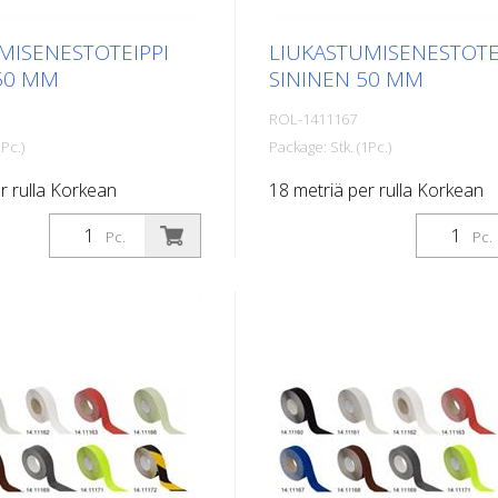
MISENESTOTEIPPI
LIUKASTUMISENESTOTE
50 MM
SININEN 50 MM
ROL-1411167
Pc.)
Package: Stk. (1Pc.)
r rulla Korkean
18 metriä per rulla Korkean
n omaava, itseliimautuva,
suorituskyvyn omaava, itselii
Pc.
Pc.
aali, jossa on
litteä materiaali, jossa on
en pito ja erinomainen
maksimaalinen pito ja erino
. Ihanteellinen
mukautuvuus. Ihanteellinen
pinnoilla, joilla on
käytettäväksi pinnoilla, joilla 
aara, kuten: Portaat,
liukastumisvaara, kuten: Port
ueet, luiskat, julkiset tilat,
sisäänkäyntialueet, luiskat, julk
t, kuorma-autot, linja-
laivat, veneet, kuorma-autot, l
ata munintaohjeita!
autot. Noudata munintaohjei