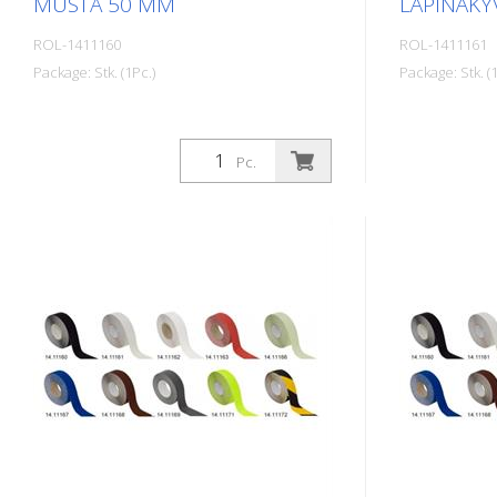
MUSTA 50 MM
LÄPINÄKY
ROL-1411160
ROL-1411161
Package: Stk. (1Pc.)
Package: Stk. (1
Pc.