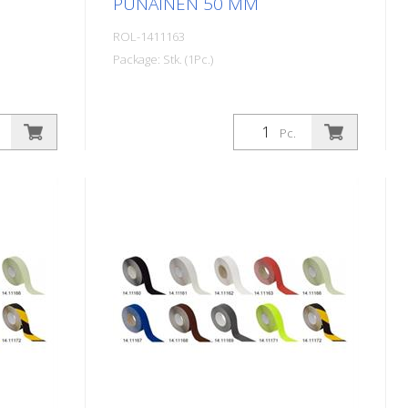
PUNAINEN 50 MM
ROL-1411163
Package: Stk. (1Pc.)
Pc.