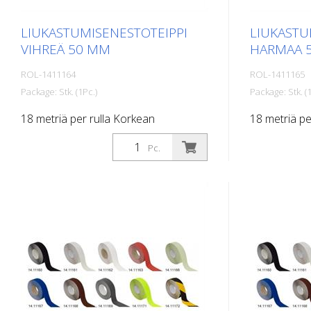
LIUKASTUMISENESTOTEIPPI
LIUKASTU
VIHREÄ 50 MM
HARMAA 
ROL-1411164
ROL-1411165
Package: Stk. (1Pc.)
Package: Stk. (1
18 metriä per rulla Korkean
18 metriä pe
suorituskyvyn omaava, itseliimautuva,
suorituskyvy
Pc.
litteä materiaali, jossa on
litteä materi
maksimaalinen pito ja erinomainen
maksimaalin
mukautuvuus. Ihanteellinen
mukautuvuus
käytettäväksi pinnoilla, joilla on
käytettäväksi 
liukastumisvaara, kuten: Portaat,
liukastumisv
sisäänkäyntialueet, luiskat, julkiset tilat,
sisäänkäyntial
laivat, veneet, kuorma-autot, linja-
laivat, venee
autot. Noudata munintaohjeita!
autot. Noud