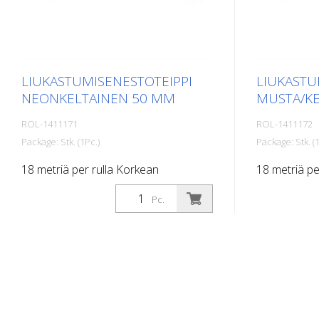
LIUKASTUMISENESTOTEIPPI
LIUKASTU
NEONKELTAINEN 50 MM
MUSTA/KE
ROL-1411171
ROL-1411172
Package: Stk. (1Pc.)
Package: Stk. (1
18 metriä per rulla Korkean
18 metriä pe
suorituskyvyn omaava, itseliimautuva,
suorituskyvy
Pc.
litteä materiaali, jossa on
litteä materi
maksimaalinen pito ja erinomainen
maksimaalin
mukautuvuus. Ihanteellinen
mukautuvuus
käytettäväksi pinnoilla, joilla on
käytettäväksi 
liukastumisvaara, kuten: Portaat,
liukastumisv
sisäänkäyntialueet, luiskat, julkiset tilat,
sisäänkäyntial
laivat, veneet, kuorma-autot, linja-
laivat, venee