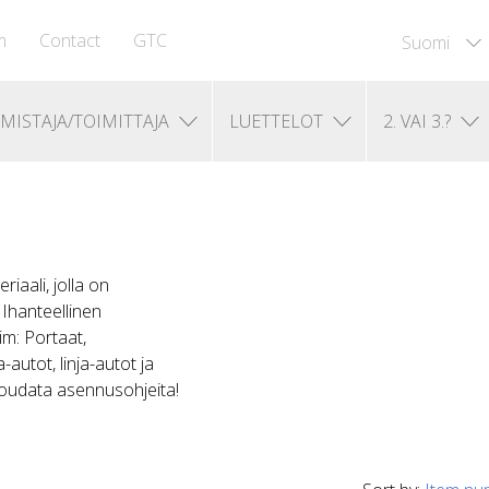
m
Contact
GTC
Suomi
MISTAJA/TOIMITTAJA
LUETTELOT
2. VAI 3.?
iaali, jolla on
Ihanteellinen
im: Portaat,
a-autot, linja-autot ja
 Noudata asennusohjeita!