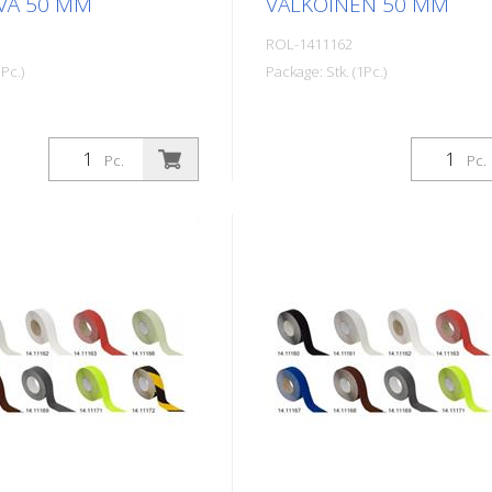
VÄ 50 MM
VALKOINEN 50 MM
ROL-1411162
Pc.)
Package: Stk. (1Pc.)
Pc.
Pc.