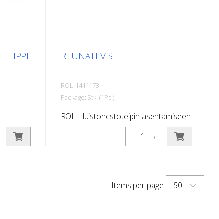
 TEIPPI
REUNATIIVISTE
ROL-1411173
Package: Stk. (1Pc.)
ROLL-luistonestoteipin asentamiseen
mautuva,
ulkotiloissa. PVC-pohjainen. Putki à
Pc.
50g sis. suuttimen.
mainen
on
50
Items per page
aat,
iset tilat,
inja-