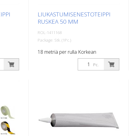
IPPI
LIUKASTUMISENESTOTEIPPI
RUSKEA 50 MM
ROL-1411168
Package: Stk. (1Pc.)
18 metriä per rulla Korkean
mautuva,
suorituskyvyn omaava, itseliimautuva,
Pc.
litteä materiaali, jossa on
mainen
maksimaalinen pito ja erinomainen
mukautuvuus. Ihanteellinen
on
käytettäväksi pinnoilla, joilla on
aat,
liukastumisvaara, kuten: Portaat,
iset tilat,
sisäänkäyntialueet, luiskat, julkiset tilat,
inja-
laivat, veneet, kuorma-autot, linja-
ta!
autot. Noudata munintaohjeita!