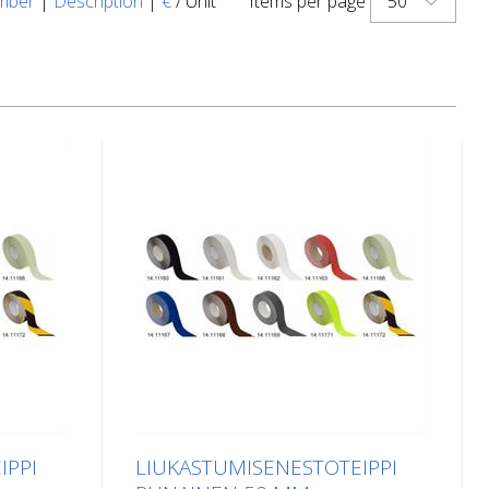
50
mber
|
Description
|
€
/ Unit
Items per page
IPPI
LIUKASTUMISENESTOTEIPPI