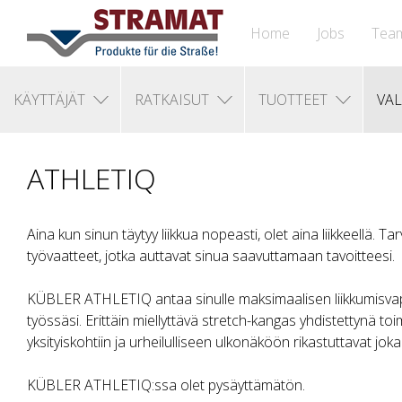
Home
Jobs
Tea
KÄYTTÄJÄT
RATKAISUT
TUOTTEET
VAL
ATHLETIQ
Aina kun sinun täytyy liikkua nopeasti, olet aina liikkeellä. Tar
työvaatteet, jotka auttavat sinua saavuttamaan tavoitteesi.
KÜBLER ATHLETIQ antaa sinulle maksimaalisen liikkumisvapa
työssäsi. Erittäin miellyttävä stretch-kangas yhdistettynä toim
yksityiskohtiin ja urheilulliseen ulkonäköön rikastuttavat jok
KÜBLER ATHLETIQ:ssa olet pysäyttämätön.