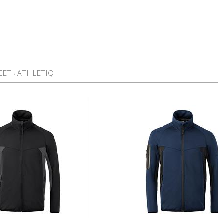
EET
›
ATHLETIQ