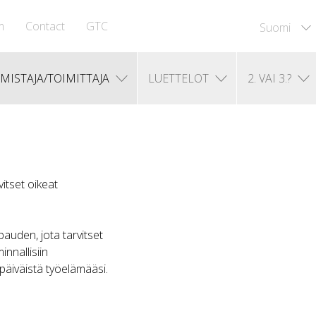
m
Contact
GTC
Suomi
MISTAJA/TOIMITTAJA
LUETTELOT
2. VAI 3.?
vitset oikeat
uden, jota tarvitset
innallisiin
apäiväistä työelämääsi.