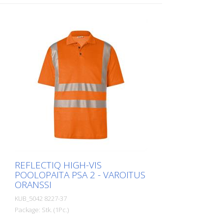
ulkopuoli polyesteriä kestävyyden vuoksi.
- UV-suojakerroin 40 standardin EN
13758 mukaisesti suojaa voimakkaalta
auringonvalolta. koot - XS - S - M - L - XL -
XXL KOKO - 3XL - 4 XL Materiaalit: - 50 %
puuvillaa, 50 % polyesteriä, n. 180 g/m2.
Kaikkia tuotteita ei ole tällä hetkellä
saatavilla kaikissa väreissä ja koossa. Kysy
meiltä tarvittaessa vastaavaa tuotetta.
REFLECTIQ HIGH-VIS
POOLOPAITA PSA 2 - VAROITUS
ORANSSI
KUB_5042 8227-37
Package: Stk. (1Pc.)