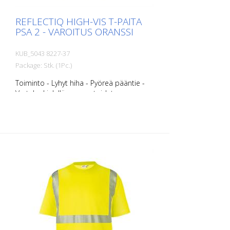
REFLECTIQ HIGH-VIS T-PAITA
PSA 2 - VAROITUS ORANSSI
KUB_5043 8227-37
Package: Stk. (1Pc.)
Toiminto - Lyhyt hiha - Pyöreä pääntie -
Vartalonkielellä segmentoidut
heijastinraidat optimaalista näkyvyyttä
varten. - Materiaalirakenne, jonka
sisäpuoli on puuvillaa mukavuuden ja
ulkopuoli polyesteriä kestävyyden vuoksi.
- UV-suojakerroin 40 standardin EN
13758 mukaisesti suojaa voimakkaalta
auringonvalolta. koot - XS - S - M - L - XL -
XXL KOKO - 3XL - 4 XL Materiaalit: - 50 %
puuvillaa, 50 % polyesteriä, n. 180 g/m2.
Kaikkia tuotteita ei ole tällä hetkellä
saatavilla kaikissa väreissä ja koossa. Kysy
meiltä tarvittaessa vastaavaa tuotetta.