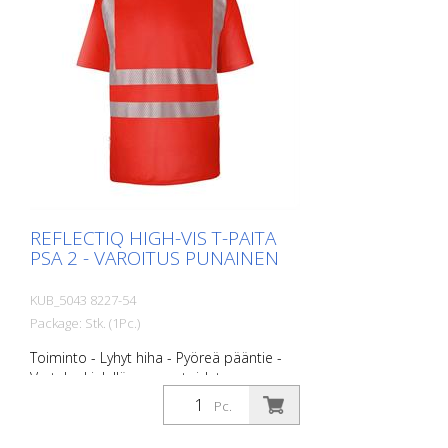
puuvillaa, 50 % polyesteriä, n. 180 g/m2.
Kaikkia tuotteita ei ole tällä hetkellä
saatavilla kaikissa väreissä ja koossa. Kysy
meiltä tarvittaessa vastaavaa tuotetta.
REFLECTIQ HIGH-VIS T-PAITA
PSA 2 - VAROITUS PUNAINEN
KUB_5043 8227-54
Package: Stk. (1Pc.)
Toiminto - Lyhyt hiha - Pyöreä pääntie -
Vartalonkielellä segmentoidut
heijastinraidat optimaalista näkyvyyttä
Pc.
varten. - Materiaalirakenne, jonka
sisäpuoli on puuvillaa mukavuuden ja