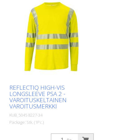
suojakerroin 40 standardin EN 13758
mukaisesti suojaa voimakkaalta
auringonvalolta. Koot: XS - XS - S - M - L -
XL - XXL KOKO - 3XL - 4 XL Materiaalit: -
50 % puuvillaa, 50 % polyesteriä, n. 180
g/m2. Kaikkia tuotteita ei ole tällä hetkellä
saatavilla kaikissa väreissä ja koossa. Kysy
meiltä tarvittaessa vastaavaa tuotetta.
REFLECTIQ HIGH-VIS
LONGSLEEVE PSA 2 -
VAROITUSKELTAINEN
VAROITUSMERKKI
KUB_5045 8227-34
Package: Stk. (1Pc.)
Toiminto - pitkä hiha - pyöreä pääntie -
jossa segmentoidut heijastinraidat