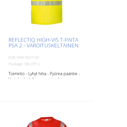
REFLECTIQ HIGH-VIS T-PAITA
PSA 2 - VAROITUSKELTAINEN
KUB_5043 8227-34
Package: Stk. (1Pc.)
Toiminto - Lyhyt hiha - Pyöreä pääntie -
Vartalonkielellä segmentoidut
heijastinraidat optimaalista näkyvyyttä
varten. - Materiaalirakenne, jonka
sisäpuoli on puuvillaa mukavuuden ja
ulkopuoli polyesteriä kestävyyden vuoksi.
- UV-suojakerroin 40 standardin EN
13758 mukaisesti suojaa voimakkaalta
auringonvalolta. koot - XS - S - M - L - XL -
XXL KOKO - 3XL - 4 XL Materiaalit: - 50 %