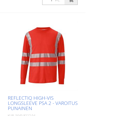
Pc.
vartalonkielessä ja hihoissa optimaalisen
näkyvyyden varmistamiseksi - hihansuissa
neulotut hihansuut hihansuissa -
Materiaalirakenne, jonka sisäpuoli on
puuvillaa mukavuuden vuoksi ja ulkopuoli
polyesteriä kestävyyden vuoksi. - UV-
suojakerroin 40 standardin EN 13758
mukaisesti suojaa voimakkaalta
auringonvalolta. Koot: XS - XS - S - M - L -
XL - XXL KOKO - 3XL - 4 XL Materiaalit: -
50 % puuvillaa, 50 % polyesteriä, n. 180
g/m2. Kaikkia tuotteita ei ole tällä hetkellä
saatavilla kaikissa väreissä ja koossa. Kysy
meiltä tarvittaessa vastaavaa tuotetta.
REFLECTIQ HIGH-VIS
LONGSLEEVE PSA 2 - VAROITUS
PUNAINEN
KUB_5045 8227-54