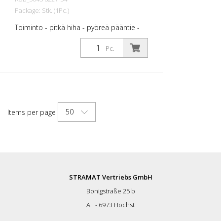
Package: Stk. (1Pc.)
Toiminto - pitkä hiha - pyöreä pääntie -
jossa segmentoidut heijastinraidat
vartalonkielessä ja hihoissa optimaalisen
Pc.
näkyvyyden varmistamiseksi - hihansuissa
neulotut hihansuut hihansuissa -
Materiaalirakenne, jonka sisäpuoli on
puuvillaa mukavuuden vuoksi ja ulkopuoli
polyesteriä kestävyyden vuoksi. - UV-
suojakerroin 40 standardin EN 13758
50
Items per page
mukaisesti suojaa voimakkaalta
auringonvalolta. Koot: XS - XS - S - M - L -
XL - XXL KOKO - 3XL - 4 XL Materiaalit: -
50 % puuvillaa, 50 % polyesteriä, n. 180
g/m2. Kaikkia tuotteita ei ole tällä hetkellä
saatavilla kaikissa väreissä ja koossa. Kysy
meiltä tarvittaessa vastaavaa tuotetta.
STRAMAT Vertriebs GmbH
Bonigstraße 25 b
AT - 6973 Höchst