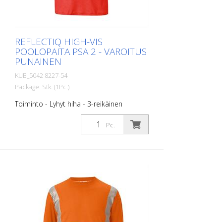
REFLECTIQ HIGH-VIS
POOLOPAITA PSA 2 - VAROITUS
PUNAINEN
KUB_5042 8227-54
Package: Stk. (1Pc.)
Toiminto - Lyhyt hiha - 3-reikäinen
nappikiinnitys - vartalonkielellä
segmentoidut heijastinraidat optimaalista
Pc.
näkyvyyttä varten - Materiaalirakenne,
jonka sisäpuoli on puuvillaa mukavuuden
ja ulkopuoli polyesteriä kestävyyden
vuoksi. - UV-suojakerroin 40 standardin
EN 13758 mukaisesti suojaa voimakkaalta
auringonvalolta. koot - XS - S - M - L - XL -
XXL KOKO - 3XL - 4 XL Materiaalit: - 50 %
puuvillaa, 50 % polyesteriä, n. 180 g/m2.
Kaikkia tuotteita ei ole tällä hetkellä