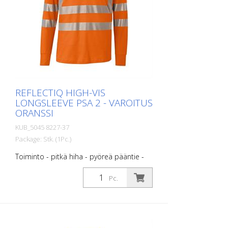
saatavilla kaikissa väreissä ja koossa. Kysy
meiltä tarvittaessa vastaavaa tuotetta.
REFLECTIQ HIGH-VIS
LONGSLEEVE PSA 2 - VAROITUS
ORANSSI
KUB_5045 8227-37
Package: Stk. (1Pc.)
Toiminto - pitkä hiha - pyöreä pääntie -
jossa segmentoidut heijastinraidat
vartalonkielessä ja hihoissa optimaalisen
Pc.
näkyvyyden varmistamiseksi - hihansuissa
neulotut hihansuut hihansuissa -
Materiaalirakenne, jonka sisäpuoli on
puuvillaa mukavuuden vuoksi ja ulkopuoli
polyesteriä kestävyyden vuoksi. - UV-