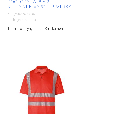
POOLOPAITA PSA 2 -
KELTAINEN VAROITUSMERKKI
KUB_5042 8227-34
Package: Stk. (1Pc.)
Toiminto - Lyhyt hiha - 3-reikäinen
nappikiinnitys - vartalonkielellä
segmentoidut heijastinraidat optimaalista
näkyvyyttä varten - Materiaalirakenne,
jonka sisäpuoli on puuvillaa mukavuuden
ja ulkopuoli polyesteriä kestävyyden
vuoksi. - UV-suojakerroin 40 standardin
EN 13758 mukaisesti suojaa voimakkaalta
auringonvalolta. koot - XS - S - M - L - XL -
XXL KOKO - 3XL - 4 XL Materiaalit: - 50 %
puuvillaa, 50 % polyesteriä, n. 180 g/m2.
Kaikkia tuotteita ei ole tällä hetkellä
saatavilla kaikissa väreissä ja koossa. Kysy
meiltä tarvittaessa vastaavaa tuotetta.