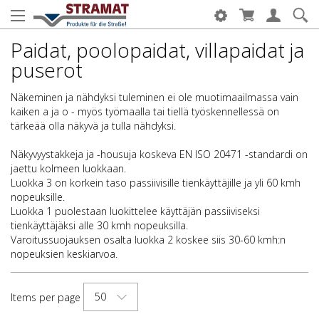
Paidat, poolopaidat, villapaidat ja
puserot
Näkeminen ja nähdyksi tuleminen ei ole muotimaailmassa vain
kaiken a ja o - myös työmaalla tai tiellä työskennellessä on
tärkeää olla näkyvä ja tulla nähdyksi.
Näkyvyystakkeja ja -housuja koskeva EN ISO 20471 -standardi on
jaettu kolmeen luokkaan.
Luokka 3 on korkein taso passiivisille tienkäyttäjille ja yli 60 kmh
nopeuksille.
Luokka 1 puolestaan luokittelee käyttäjän passiiviseksi
tienkäyttäjäksi alle 30 kmh nopeuksilla.
Varoitussuojauksen osalta luokka 2 koskee siis 30-60 kmh:n
nopeuksien keskiarvoa.
50
Items per page