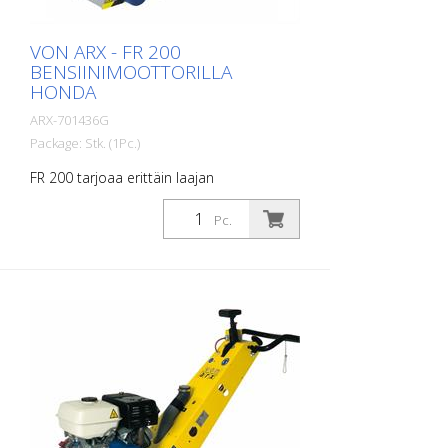
VON ARX - FR 200
BENSIINIMOOTTORILLA
HONDA
ARX-701436G
Package: Stk. (1Pc.)
FR 200 tarjoaa erittäin laajan
suorituskyvyn spektrin. Se vaihtelee
yksinkertaisista siivoustehtävistä vaikeisiin
Pc.
tiemerkintätöihin tiemerkintäalalla.
Kompaktin kokonsa ja käsiteltävyytensä
ansiosta se mahdollistaa erittäin tarkan
työskentelyn pienillä ja keskikokoisilla
alueilla sisällä ja ulkona. Rumpu voidaan
varustaa erityyppisillä lamelleilla. Rumpu
voidaan vaihtaa noin 2 minuutissa. Tämän
ansiosta FR 200 on ihanteellinen kone
nopeisiin ja monipuolisiin sovelluksiin. Se
on saatavana bensiini- tai
sähkökäyttöisenä koneena. Sivujyrsintä ei