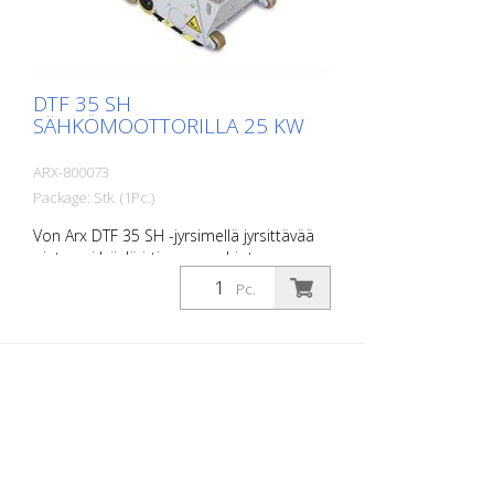
DTF 35 SH
SÄHKÖMOOTTORILLA 25 KW
ARX-800073
Package: Stk. (1Pc.)
Von Arx DTF 35 SH -jyrsimellä jyrsittävää
pintaa ei lyödä irti, vaan se hiotaan
huolellisesti. Näin koneen kulku on
Pc.
tasaista ja saadaan aikaan tasaisen hieno
jyrsintäkuvio. DTF 35 SH -koneessa on
timanttikiekoilla varustettu jyrsintäsylinteri,
joka poistaa materiaalia millimetrin
tarkkuudella. Virtalähde: 3 x 480 V, 60 HZ
Leikkausleveys: 35 cm Etäisyys seinästä:
10,7 cm Leikkaussyvyys: jopa 25 mm
Teho: 1,5 mm: teho: 25 kW Toimitus ilman
jyrsintätyökaluja, rumpuja jne.