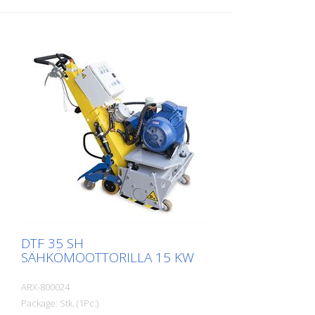
DTF 35 SH
SÄHKÖMOOTTORILLA 15 KW
ARX-800024
Package: Stk. (1Pc.)