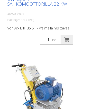
SÄHKÖMOOTTORILLA 22 KW
ARX-800072
Package: Stk. (1Pc.)
Von Arx DTF 35 SH -jyrsimellä jyrsittävää
pintaa ei lyödä irti, vaan se hiotaan
huolellisesti. Näin koneen kulku on
Pc.
tasaista ja saadaan aikaan tasaisen hieno
jyrsintäkuvio. DTF 35 SH -koneessa on
timanttikiekoilla varustettu jyrsintäsylinteri,
joka poistaa materiaalia millimetrin
tarkkuudella. Virtalähde: 3 x 400 V, 50 HZ
Leikkausleveys: 35 cm Etäisyys seinästä:
10,7 cm Leikkaussyvyys: jopa 25 mm
Teho: 1,5 mm: teho: 22 kW Toimitus ilman
jyrsintätyökaluja, rumpuja jne.