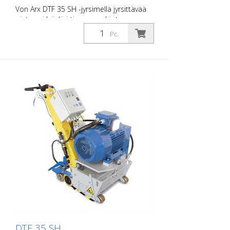
Von Arx DTF 35 SH -jyrsimellä jyrsittävää
pintaa ei lyödä irti, vaan se hiotaan
huolellisesti. Näin koneen kulku on
Pc.
tasaista ja saadaan aikaan tasaisen hieno
jyrsintäkuvio. DTF 35 SH -koneessa on
timanttikiekoilla varustettu jyrsintäsylinteri,
joka poistaa materiaalia millimetrin
tarkkuudella. Virtalähde: 3 x 400 V, 50 HZ
Leikkausleveys: 35 cm Etäisyys seinästä:
10,7 cm Leikkaussyvyys: jopa 25 mm
Teho: 1,5 mm: teho: 15 kW Toimitus ilman
jyrsintätyökaluja, rumpuja jne.
DTF 35 SH