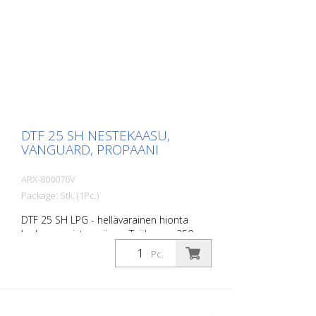
DTF 25 SH NESTEKAASU,
VANGUARD, PROPAANI
ARX-800076V
Package: Stk. (1Pc.)
DTF 25 SH LPG - hellävarainen hionta
karkean poiston sijaan. Työleveys: 250
mm DTF 25 SH LPG on kehitetty erityisesti
Pc.
pintojen hellävaraiseen poistoon.
Materiaalin repimisen tai lohkaisemisen
sijaan tämä kone hioo pinnan hallitusti ja
tasaisesti. Tämä takaa erityisen tasaisen