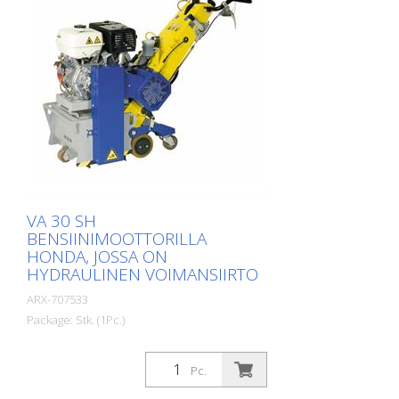
Ne tekevät VA 30 S:stä
pintakäsittelykoneen vaativimpiinkin
sovelluksiin. Jokaiseen
käyttötarkoitukseen on olemassa oikeat
teräsarjat. Paino: noin 140 - 180 kg (300 -
400 lbs) Toiminta: Bensiini Honda Teho:
6,0 kW Työleveys: 300 mm (12'') Etäisyys
seinään: 90 mm (3,5'') Mitat: 1 355 x 555 x
1 090 mm (53 x 22 x 43'') Vakiovarusteet:
8-puoleiset säleiköt tai valintasi mukaan
VA 30 SH
BENSIINIMOOTTORILLA
HONDA, JOSSA ON
HYDRAULINEN VOIMANSIIRTO
ARX-707533
Package: Stk. (1Pc.)
Pc.