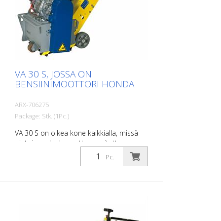
saa käyttää yhdessä päärummun kanssa
(koskee vain 1,5 kW:n moottoria). Erittäin
hyväksi todettu merkintäyritysten
merkintätyökoneeksi. Työleveys: 200 mm
VA 30 S, JOSSA ON
BENSIINIMOOTTORI HONDA
ARX-706275
Package: Stk. (1Pc.)
VA 30 S on oikea kone kaikkialla, missä
pintoja on karhennettava, uritettava,
puhdistettava tai pinnoitettava.
Pc.
Portaattomasti säädettävä syvyyden
säätölaite varmistaa optimaalisen
mukautumisen maaperäolosuhteisiin.
Tärinänvaimennusjärjestelmä sekä korkea
käyttömukavuus mahdollistavat
miellyttävän ja tehokkaan työskentelyn.