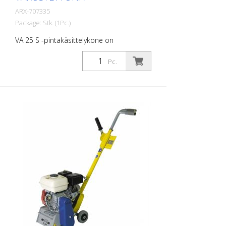
ARX-707335
Package: Stk. (1Pc.)
VA 25 S -pintakäsittelykone on
ihanteellinen keskisuurille ja suurille
alueille. Tärinänvaimennusjärjestelmällä ja
Pc.
portaattomalla syvyyden säätölaitteella
varustettu VA 25 S tarjoaa maksimaalisen
käyttömukavuuden ja parhaan
mahdollisen työtehon. Jokaiseen
haasteeseen on saatavilla oikeat kiekot.
VA 25 S on saatavana bensiini- tai
sähkökäyttöisenä koneena. Erittäin hyvin
hyväksi todettu rajausjyrsinkone
merkintäyrityksille. Työskentelyleveys: 250
mm Paino: n. 95 - 105 kg (210 - 230 lbs).
Toiminta: Honda bensiini Teho: Teho: 6
kW Työleveys: 250 mm (10'') Etäisyys
seinästä: 67 mm (2,6'') Mitat: 950 x 455 x
1165 mm (37 x 18 x 46'') Vakiovarustus:
kuusikulmaiset säleet