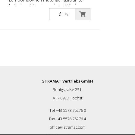
betonin sulattamiseen ja liekittämiseen.
Ihanteellinen nopeisiin merkintöihin.
Pc.
Ihanteellinen ratkaisu mm: -
Parkkipaikkojen merkinnät -
pysäköintialueet - kaikki tiemerkinnät,
jotka on levitettävä nopeasti.
Viivamerkintärulla, joka on valmistettu
lämpömuovista ja jonka väri on oranssi.
Pituus: 500 cm Leveys: 15 cm
STRAMAT Vertriebs GmbH
Bonigstraße 25 b
AT - 6973 Höchst
Tel +43 5578 76276 0
Fax +43 5578 76276 4
office@stramat.com