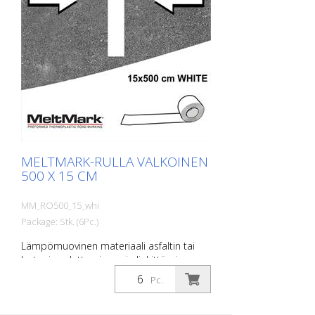
MELTMARK-RULLA VALKOINEN
500 X 15 CM
MM_RO500_15_whi
Package: Stk. (6Pc.)
Lämpömuovinen materiaali asfaltin tai
betonin sulattamiseen ja liekittämiseen.
Ihanteellinen nopeisiin merkintöihin.
Pc.
Ihanteellinen ratkaisu mm: -
Parkkipaikkojen merkinnät -