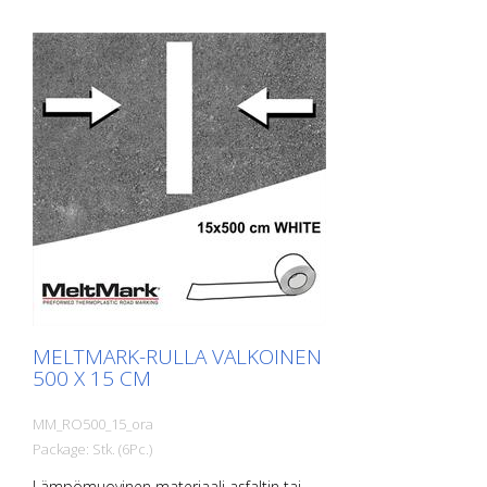
pysäköintialueet - kaikki tiemerkinnät,
jotka on levitettävä nopeasti. Rulla
viivamerkintöjä varten lämpömuovista,
väri valkoinen. Pituus: 500 cm Leveys: 15
cm
MELTMARK-RULLA VALKOINEN
500 X 15 CM
MM_RO500_15_ora
Package: Stk. (6Pc.)
Lämpömuovinen materiaali asfaltin tai