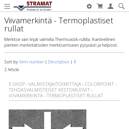
Viivamerkintä - Termoplastiset
rullat
Merkitse vain linjat valmiilla Thermoastik-rullilla. Ihanteellinen
pienten merkintätöiden merkitsemiseen pysyvästi ja helposti.
Sort by:
Item number
|
Description
|
€
2 Article
E-SHOP
›
VALMISTAJA/TOIMITTAJA
›
COLORPOINT -
TEHDASVALMISTEISET KESTOMUOVIT
›
VIIVAMERKINTÄ - TERMOPLASTISET RULLAT