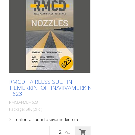
osoittautuu hyväksi myös rajaustöissä ja
lentoasemien kumipintojen poistossa.
Jokaiseen käyttökohteeseen on saatavilla
oikeat terät. VA 30 SH on varustettu
portaattomalla syvyyden säätölaitteella ja
tärinänvaimennusjärjestelmällä. Jokaiseen
käyttökohteeseen on saatavilla oikeat
teräsarjat. Paino: n. 305 kg (673 lbs).
Jännite: Jännite: 3 x 400 V / 50 HZ Teho:
7,5 Kw Työleveys: leveys: 300mm (12'')
Etäisyys seinästä: 90mm (3.5'') Mitat: (53 x
22 x 43''). Vakiovarustus: 8-reunaiset
säleet tai tarpeen mukaan.
RMCD - AIRLESS-SUUTIN
TIEMERKINTÖIHIN/VIIVAMERKINTÖIHIN
- 623
RMCD-FMLM623
Package: Stk. (2Pc.)
2 ilmatonta suutinta viivamerkintöjä
varten, mukaan lukien tiivisteet.
Käännettävät airless-suuttimet on
Pc.