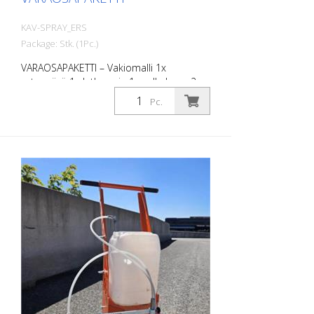
KAV-SPRAY_ERS
Package: Stk. (1Pc.)
VARAOSAPAKETTI – Vakiomalli 1x
vetopyörä 1x letkusarja 1x sulkuhana 2x
suutin 2x suuttimen tiiviste
Pc.