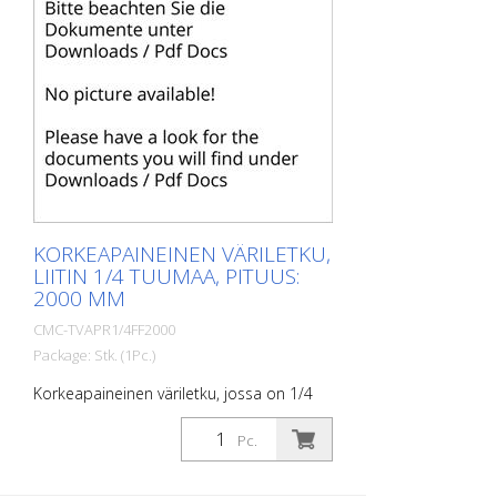
KORKEAPAINEINEN VÄRILETKU,
LIITIN 1/4 TUUMAA, PITUUS:
2000 MM
CMC-TVAPR1/4FF2000
Package: Stk. (1Pc.)
Korkeapaineinen väriletku, jossa on 1/4
tuuman liitin. Pituus: 2000 mm
Pc.