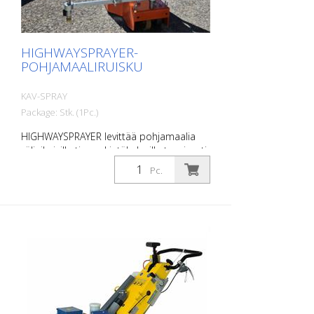
HIGHWAYSPRAYER-
POHJAMAALIRUISKU
KAV-SPRAY
Package: Stk. (1Pc.)
HIGHWAYSPRAYER levittää pohjamaalia
väliaikaisille tiemerkintäkalvoille tasaisesti,
tarkasti ja tarpeen mukaan ajoradalle.
Pc.
Tekniset tiedot: • Kokonaispaino: 20 kg •
Mitat (P × L × K): 640 × 550 × 900 mm •
Sopii pohjamaalipakkauksille, joiden mitat
ovat enintään 315 × 315 mm Vankka
rakenne takaa siistin
pohjamaalikerroksen ja luotettavan
tarttuvuuden alustan ja merkintäkalvon
välillä. Suorituskyky ja käyttövoima: • Suuri
pinta-alan kattavuus: jopa 12 km
pohjamaalin levitystä 8 tunnissa •