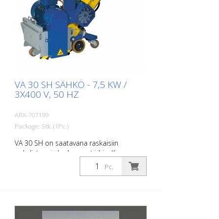
Joustava käyttö 12 cm:n ja 15 cm:n
levyisille merkintäkalvoille • Tarkka
pohjamaalin annostelu nopeudesta
riippuvan annostelun säätelyn ansiosta
VA 30 SH SÄHKÖ - 7,5 KW /
3X400 V, 50 HZ
ARX-707199
Package: Stk. (1Pc.)
VA 30 SH on saatavana raskaisiin
puhdistus- ja karhennustöihin. Kone on
ketterä ja helppokäyttöinen hydraulisen
Pc.
syötön ansiosta. Sitä käytetään kaikkialla
siellä, missä laajamittainen
betoniremontti, betonilietteen, likaisten
kuorien tai muovipinnoitteiden poisto
ovat osa jokapäiväistä toimintaa. Se