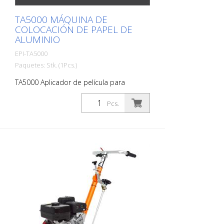
TA5000 MÁQUINA DE
COLOCACIÓN DE PAPEL DE
ALUMINIO
EPI-TA5000
Paquetes: Stk. (1Pcs.)
TA5000 Aplicador de película para
películas de marcado de carreteras. Para
una aplicación rápida y fácil de las
Pcs.
películas de señalización vial. Ideal en
combinación con un carro de transporte
como el HMC. EPIC Solutions ha
diseñado y construido un aplicador de
película de marcado de carreteras que
corta la película de marcado de
carreteras durante la aplicación! La
máquina programable de línea/espacio
elimina la necesidad de medir y marcar.
¡Sólo alineaos en vuestro punto de
partida, pulsad el botón y ya!
Características estándar: - Línea / Gap