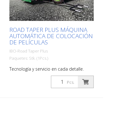
ROAD TAPER PLUS MÁQUINA
AUTOMÁTICA DE COLOCACIÓN
DE PELÍCULAS
IBO-Road Taper Plus
Paquetes: Stk. (1Pcs.)
Tecnología y servicio en cada detalle.
Gracias a nuestro Road Taper Plus, las
desviaciones e inexactitudes causadas a
Pcs.
menudo por los dispositivos de
marcación manual durante la colocación
del papel de aluminio son cosa del
pasado. Como el dispositivo más preciso
para la colocación de láminas en el
mercado hoy en día, nuestro Road Taper
Plus evita las quejas durante la
aceptación y el consiguiente retrabajo -
se ahorra tiempo y costes. Precisión de