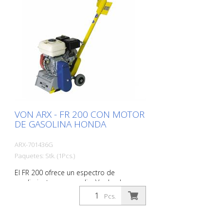
ajustable individualmente - fácil de volver
a tensar el cinturón de dientes
VON ARX - FR 200 CON MOTOR
DE GASOLINA HONDA
ARX-701436G
Paquetes: Stk. (1Pcs.)
El FR 200 ofrece un espectro de
rendimiento muy amplio. Va desde
simples trabajos de limpieza hasta
Pcs.
difíciles trabajos de demarcación de
carreteras. Gracias a su tamaño