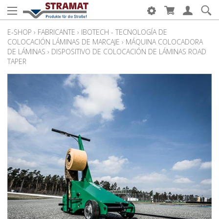
E-SHOP
›
FABRICANTE
›
IBOTECH - TECNOLOGÍA DE
COLOCACIÓN LÁMINAS DE MARCAJE
›
MÁQUINA COLOCADORA
DE LÁMINAS
›
DISPOSITIVO DE COLOCACIÓN DE LÁMINAS ROAD
TAPER