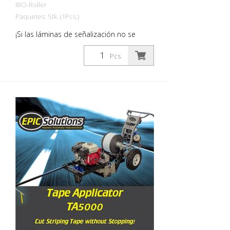
IBO-Roller
Paquetes: Stk. (1Pcs.)
¡Si las láminas de señalización no se
adhieren de forma consistente a la
superficie de la carretera, esto puede
Pcs.
llevar a serias complicaciones en el
tráfico vial! ¡Evita esto ahora con el nuevo
rodillo con rodillo de presión hecho de
material de alta calidad! Para el prensado
permanente de las láminas de
señalización de carreteras.