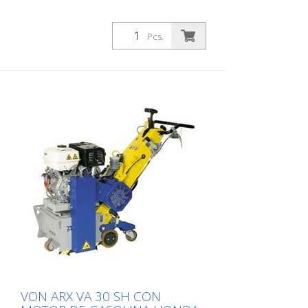
Pcs.
VON ARX VA 30 SH CON