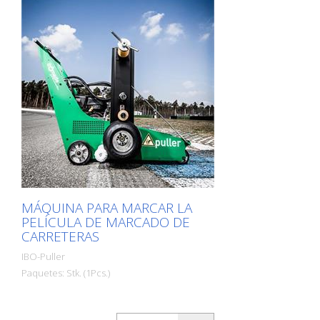
vial temporal, así como para soluciones
permanentes. El pulverizador de
imprimación es ideal para las marcas de
la carretera cuando hay que aplicarla
rápidamente y a fondo.
MÁQUINA PARA MARCAR LA
PELÍCULA DE MARCADO DE
CARRETERAS
IBO-Puller
Paquetes: Stk. (1Pcs.)