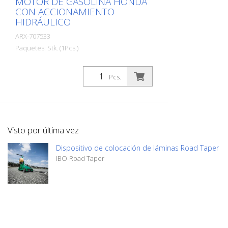
MOTOR DE GASOLINA HONDA
CON ACCIONAMIENTO
HIDRÁULICO
ARX-707533
Paquetes: Stk. (1Pcs.)
La VA 30 SH está disponible para
trabajos pesados de limpieza y
Pcs.
desbaste. Una máquina maniobrable y
fácil de manejar gracias a su avance
hidráulico. Se utiliza allí donde la
renovación del hormigón a gran escala, la
eliminación de lechada de hormigón,
Visto por última vez
costras de suciedad o revestimientos de
plástico forman parte del trabajo diario.
Dispositivo de colocación de láminas Road Taper
También demuestra su eficacia en
IBO-Road Taper
trabajos de demarcación y en la
eliminación de superficies de goma en
aeropuertos. Para cada aplicación se
dispone de las cuchillas adecuadas. La
VA 30 SH está equipada con un
dispositivo de ajuste de profundidad sin