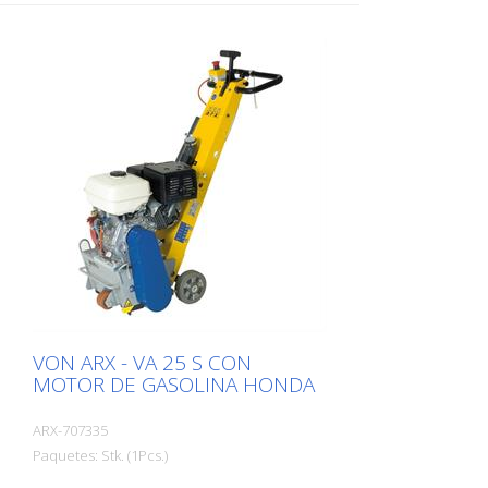
compacto y a su manejabilidad, esta
máquina permite un trabajo muy preciso
en superficies pequeñas y medianas en
interiores y exteriores. El tambor puede
estar equipado con diferentes tipos de
listones. El tambor puede ser cambiado
en unos 2 minutos. Esto hace que el FR
200 sea la máquina ideal para
aplicaciones rápidas y variadas. Está
disponible como máquina de gasolina o
eléctrica. La fresa lateral no debe ser
operada junto con el tambor principal
(sólo se aplica al motor de 1,5 kW). Bien
probada como una fresadora de
marcado para empresas de marcado.
Anchura de trabajo: 200 mm
VON ARX - VA 25 S CON
MOTOR DE GASOLINA HONDA
ARX-707335
Paquetes: Stk. (1Pcs.)