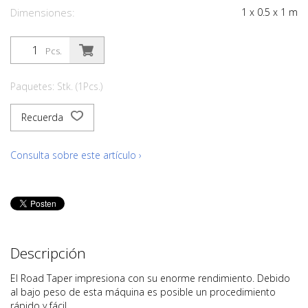
Dimensiones:
1
x
0.5
x
1
m
Pcs.
Paquetes: Stk. (1Pcs.)
Recuerda
Consulta sobre este artículo ›
Descripción
El Road Taper impresiona con su enorme rendimiento. Debido
al bajo peso de esta máquina es posible un procedimiento
rápido y fácil.