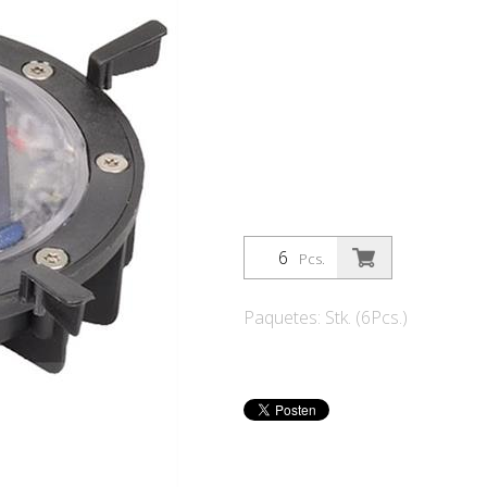
Pcs.
Paquetes: Stk. (6Pcs.)