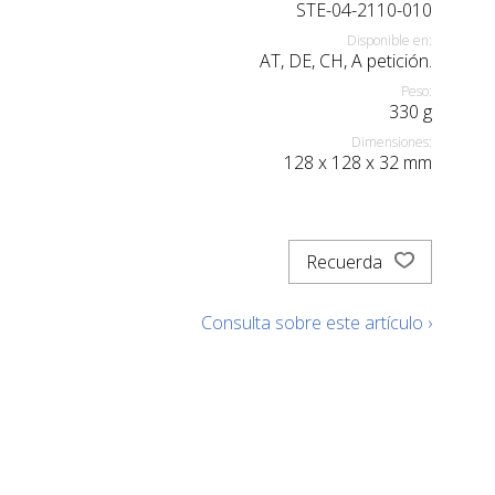
STE-04-2110-010
Disponible en:
AT, DE, CH, A petición.
Peso:
330
g
Dimensiones:
128
x
128
x
32
mm
Recuerda
Consulta sobre este artículo ›