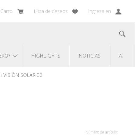
Carro
Lista de deseos
Ingresa en
ERO?
HIGHLIGHTS
NOTICIAS
AI
›
VISIÓN SOLAR 02
Número de artículo: