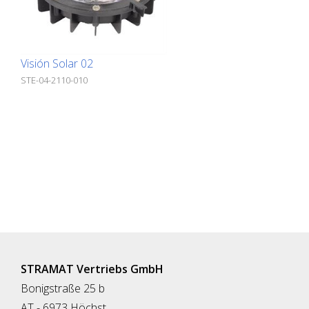
visible después del apuntalamiento:
Instalació
20 mm Peso: 160 g Instalación:
embalaje: 
atornillar, pegar en Unidad de
Visión Solar 02
embalaje: 10 piezas
STE-04-2110-010
STRAMAT Vertriebs GmbH
Bonigstraße 25 b
AT - 6973 Höchst