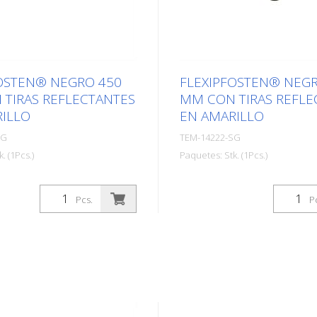
OSTEN® NEGRO 450
FLEXIPFOSTEN® NEG
TIRAS REFLECTANTES
MM CON TIRAS REFLE
ILLO
EN AMARILLO
SG
TEM-14222-SG
. (1Pcs.)
Paquetes: Stk. (1Pcs.)
80 mm Material: PUR altura:
diámetro: 80 mm Material: 
o: 0,93 kg Color: negro 2
750 mm Peso: 1,32 kg Color
Pcs.
P
llas retrorreflectantes (sin
tiras amarillas retrorreflect
 fijación) El Flexipfosten®
material de fijación) El Fle
ardo autoportante hecho de
es un bolardo autoportant
no extremadamente
poliuretano extremadamen
stos postes son tan
robusto. Estos postes son 
 como la goma cuando son
elásticos como la goma c