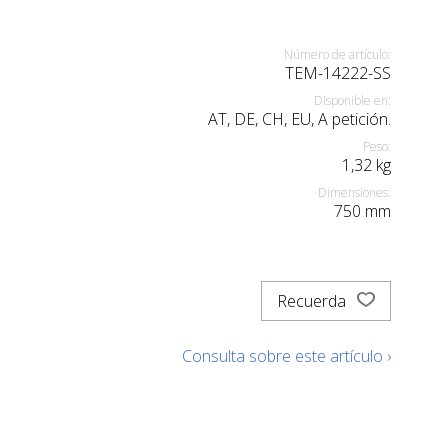
Número de artículo:
TEM-14222-SS
Disponible en:
AT, DE, CH, EU, A petición.
Peso:
1,32
kg
Dimensiones:
750
mm
Recuerda
Consulta sobre este artículo ›