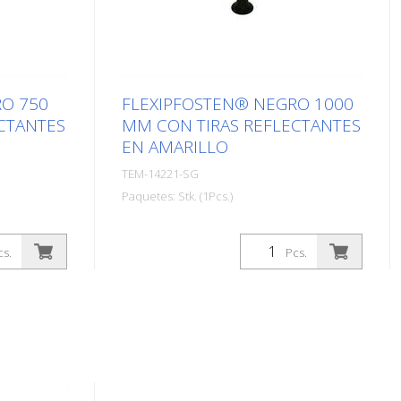
RO 750
FLEXIPFOSTEN® NEGRO 1000
CTANTES
MM CON TIRAS REFLECTANTES
EN AMARILLO
TEM-14221-SG
Paquetes: Stk. (1Pcs.)
PUR altura:
diámetro: 80 mm Material: PUR altura:
: negro 3
1.000 mm Peso: 1,48 kg Color: negro
cs.
Pcs.
antes (sin
4 tiras amarillas retrorreflectantes
xipfosten®
(sin material de fijación) El
e hecho de
Flexipfosten® es un bolardo
te
autoportante hecho de poliuretano
tan
extremadamente robusto. Estos
uando son
postes son tan elásticos como la