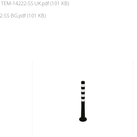
ї TEM-14222-SS UK.pdf (101 KB)
-SS BG.pdf (101 KB)