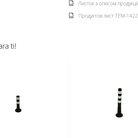
Листок з описом продукці
Продуктов лист TEM-14222
ra ti!