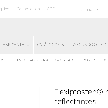
quipo
Contacte con
CGC
Español
FABRICANTE
CATÁLOGOS
¿SEGUNDO O TERC
OS
›
POSTES DE BARRERA AUTOMONTABLES
›
POSTES FLEX
Flexipfosten® 
reflectantes