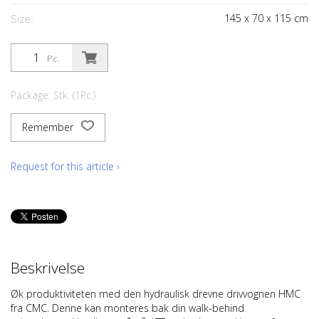
Size:
145
x
70
x
115
cm
Pc.
Package: Stk. (1Pc.)
Remember
Request for this article ›
Beskrivelse
Øk produktiviteten med den hydraulisk drevne drivvognen HMC
fra CMC. Denne kan monteres bak din walk-behind