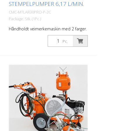
STEMPELPUMPER 6,17 L/MIN.
CMC-MTLAR30PRO-P-2C
Package: Stk. (1Pc.)
Håndholdt veimerkemaskin med 2 farger.
For merking av brede linjer med én farge
eller for merking av to linjer med
Pc.
forskjellige farger samtidig. Også ideell for
1:1 sprøyteplast (merk den spesielle 1:1-
pistolen) Utstyrt med 2 stempelpumper.
Bensinmotor: - Effekt 9 hk - Manuell start
Kompressor: - 120 l/min Håndbetjent
maskin: Det er også mulig å utstyre AR 30
Pro med HMC eller HMC-C, en hydraulisk
drivenhet. (Se følgende artikler)
Styringssystem C 8000 eller RMCD -
kontrollenhet for veimerking.
Parkeringsbrems på bakhjulet Justerbart
forhjul, for merking av trange radier. Det
kan låses eller låses opp under arbeidet
ved hjelp av en spak på styret. Styringens
hardhet kan justeres ved hjelp av en