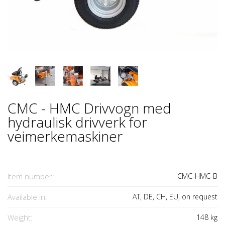
CMC - HMC Drivvogn med
hydraulisk drivverk for
veimerkemaskiner
Item number:
CMC-HMC-B
Available in:
AT, DE, CH, EU, on request
Weight:
148
kg