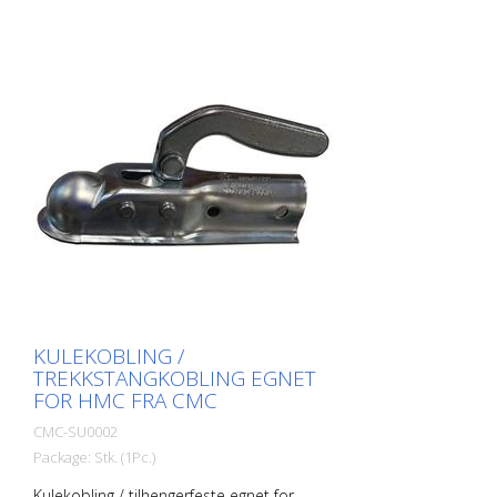
KULEKOBLING /
TREKKSTANGKOBLING EGNET
FOR HMC FRA CMC
CMC-SU0002
Package: Stk. (1Pc.)
Kulekobling / tilhengerfeste egnet for