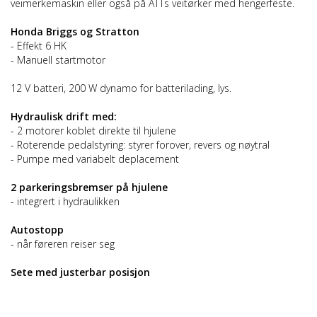
veimerkemaskin eller også på ATTs veitørker med hengerfeste.
Honda Briggs og Stratton
- Effekt 6 HK
- Manuell startmotor
12 V batteri, 200 W dynamo for batterilading, lys.
Hydraulisk drift med:
- 2 motorer koblet direkte til hjulene
- Roterende pedalstyring: styrer forover, revers og nøytral
- Pumpe med variabelt deplacement
2 parkeringsbremser på hjulene
- integrert i hydraulikken
Autostopp
- når føreren reiser seg
Sete med justerbar posisjon