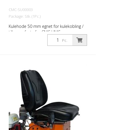
CMC-SU00003
Package: Stk. (1Pc.)
Kulehode 50 mm egnet for kulekobling /
tilhengerfeste for CMC HMC.
Pc.