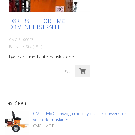
FØRERSETE FOR HMC-
DRIVENHETSTRALLE
CMC-PL00003
Package: Stk. (1Pc.)
Førersete med automatisk stopp.
Pc.
Last Seen
CMC - HMC Drivvogn med hydraulisk drivverk for
veimerkemaskiner
CMC-HMC-B