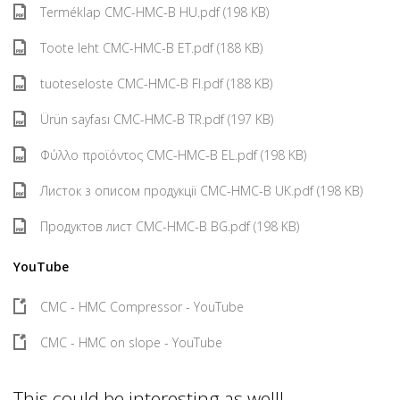
Terméklap CMC-HMC-B HU.pdf (198 KB)
Toote leht CMC-HMC-B ET.pdf (188 KB)
tuoteseloste CMC-HMC-B FI.pdf (188 KB)
Ürün sayfası CMC-HMC-B TR.pdf (197 KB)
Φύλλο προϊόντος CMC-HMC-B EL.pdf (198 KB)
Листок з описом продукції CMC-HMC-B UK.pdf (198 KB)
Продуктов лист CMC-HMC-B BG.pdf (198 KB)
YouTube
CMC - HMC Compressor - YouTube
CMC - HMC on slope - YouTube
This could be interesting as well!