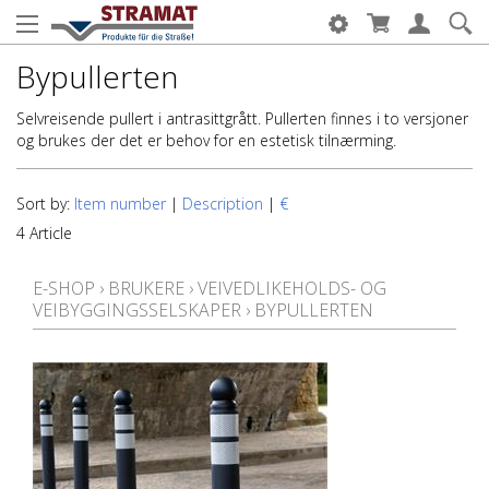
Bypullerten
Selvreisende pullert i antrasittgrått. Pullerten finnes i to versjoner
og brukes der det er behov for en estetisk tilnærming.
Sort by:
Item number
|
Description
|
€
4 Article
E-SHOP
›
BRUKERE
›
VEIVEDLIKEHOLDS- OG
VEIBYGGINGSSELSKAPER
›
BYPULLERTEN