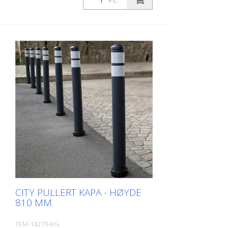
Pc.
RAC 2 (uten festemateriell) City-pullerten
er en selvopprettende pullert laget av
ekstremt robust polyuretan. Disse
stolpene er elastiske som gummi når de
blir truffet eller rullet over.
CITY PULLERT KAPA - HØYDE
810 MM
TEM-14279-RG