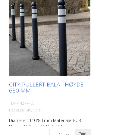
CITY PULLERT BALA - HØYDE
680 MM
TEM-14277-KG
Package: Stk. (1Pc.)
Diameter: 110/80 mm Materiale: PUR
Høyde: 680 mm Vekt: 1,46 kg Farge:
antrasittgrå 2 retroreflekterende striper