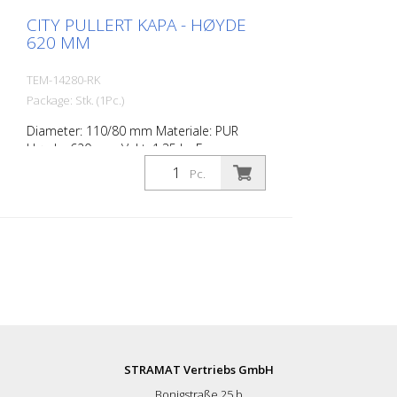
CITY PULLERT KAPA - HØYDE
620 MM
TEM-14280-RK
Package: Stk. (1Pc.)
Diameter: 110/80 mm Materiale: PUR
Høyde: 620 mm Vekt: 1,35 kg Farge:
antrasittgrå 2 retroreflekterende striper
Pc.
RAC 2 (uten festemateriell) City-pullerten
er en selvrettende pullert laget av
ekstremt robust polyuretan. Disse
stolpene er elastiske som gummi når de
blir påkjørt eller rullet over.
STRAMAT Vertriebs GmbH
Bonigstraße 25 b