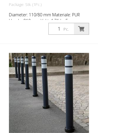
Package: Stk. (1Pc.)
Diameter: 110/80 mm Materiale: PUR
Høyde: 810 mm Vekt: 1,71 kg Farge:
antrasittgrå 2 retroreflekterende striper
Pc.
RAC 2 (uten festemateriell) City-pullerten
er en selvopprettende pullert laget av
ekstremt robust polyuretan. Disse
stolpene er elastiske som gummi når de
blir truffet eller rullet over.