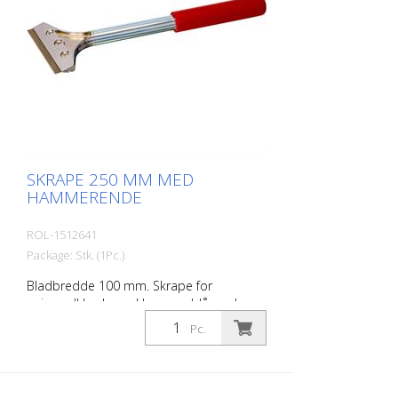
SKRAPE 250 MM MED
HAMMERENDE
ROL-1512641
Package: Stk. (1Pc.)
Bladbredde 100 mm. Skrape for
universell bruk med hammerblåsende
ende.
Pc.