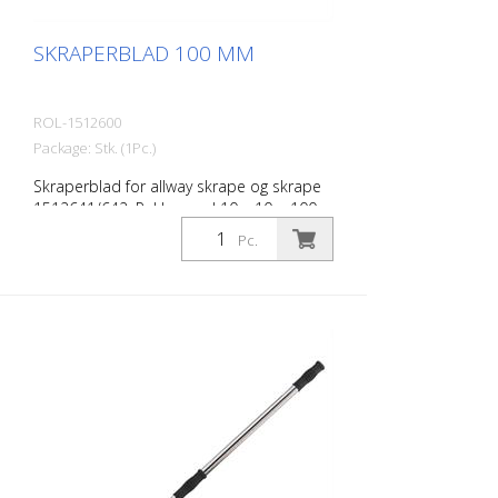
SKRAPERBLAD 100 MM
ROL-1512600
Package: Stk. (1Pc.)
Skraperblad for allway skrape og skrape
1512641/642. Pakke med 10 x 10 = 100
stykker
Pc.