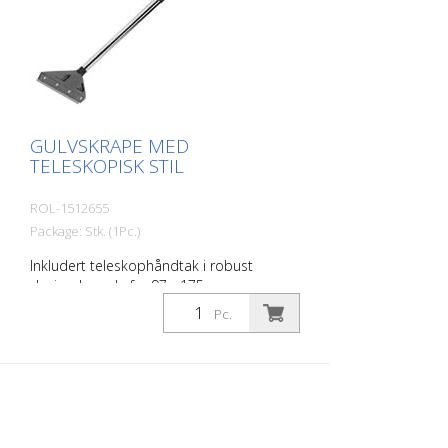
GULVSKRAPE MED
TELESKOPISK STIL
ROL-1512655
Package: Stk. (1Pc.)
Inkludert teleskophåndtak i robust
design. Lengde fra 97 - 175 cm,
Bladbredde 210 mm. Lett helling av
Pc.
bladet for effektiv bruk.