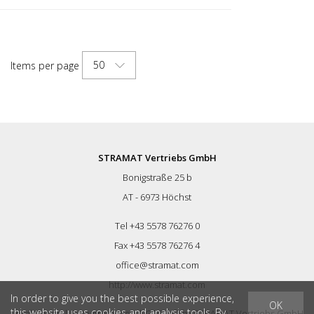
50
Items per page
STRAMAT Vertriebs GmbH
Bonigstraße 25 b
AT - 6973 Höchst
Tel +43 5578 76276 0
Fax +43 5578 76276 4
office@stramat.com
http://www.stramat.com
In order to give you the best possible experience,
OK
this website uses cookies and analysis tools. By
Legal Notice
|
Data protection
|
GTC
| © by
STRAMAT Vertriebs GmbH