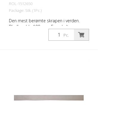
ROL-1512650
Package: Stk. (1Pc.)
Den mest berømte skrapen i verden.
Bladbredde 100 mm. En enkelt
omdreining av skrapehodet er nok til å
Pc.
låse eller frigjøre bladet sikkert.