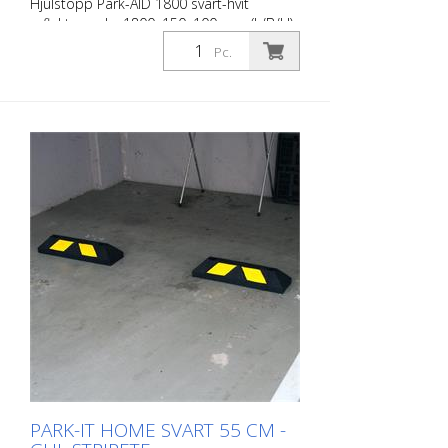
Hjulstopp Park-AID 1800 svart-hvit
reflekterende, 1800x150x100 mm (L/B/H),
4 borehull, inkl. plugger/skruer og lokk
Pc.
Hjulstopp Park-AID® , en videreutvikling
av vår velprøvde hjulstopp: Optimalisert,
moderne design, enda bedre kvalitet.
Park-AID® gjør det enklere å parkere og
skaper orden og sikkerhet på
parkeringsplasser. For avgrensning av
parkeringsplasser på siden eller foran.
Optimalisert, moderne design Laget av
resirkulert gummi, høykomprimert for lang
holdbarhet Meget god synlighet i alle
retninger: Refleksstriper på begge sider -
også foran Olje- og temperaturbestandig
samt UV-stabil For plugging, inkludert
festeplugger og propper Design: 1.800
mm >.
PARK-IT HOME SVART 55 CM -