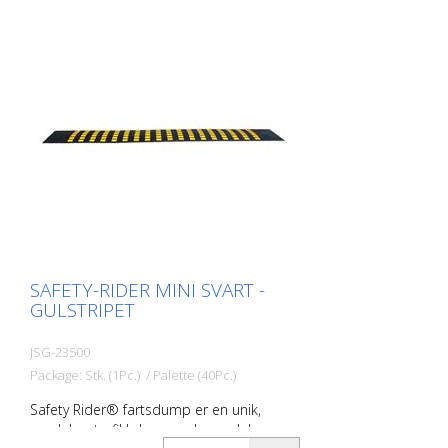
SAFETY-RIDER MINI SVART -
GULSTRIPET
JSG-23500
Package: Stk. (1Pc.) / Palette (40Pc.)
Safety Rider® fartsdump er en unik,
modulær trafikkdempende modul som