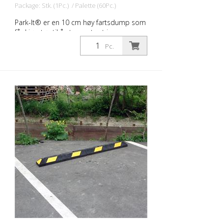
Package: Stk. (1Pc.) / Palette (60Pc.)
Park-It® er en 10 cm høy fartsdump som
får kjøretøy til å stoppe trygt i
parkeringsbåser. Hjulstopperen som er
Pc.
laget av resirkulert gummi, forhindrer
skader på fronten på kjøretøyene og
hindrer også kjøretøyene i å kjøre over
selve parkeringslukegrensen. Dette
forhindrer skader på andre kjøretøy eller
bygningen. De er mer holdbare enn
terskler av betong eller plast. Park-It®
terskler for parkeringsplasser: - er laget av
100 % resirkulert gummi - er holdbare og
lønnsomme - er ideelle for innendørs og
utendørs parkeringsplasser - smuldrer
ikke opp, sprekker eller misfarges ikke - er
godt synlige om natten - er enkle å
montere av bare én person - kan
monteres på hvilket som helst veidekke -
er motstandsdyktige mot ultrafiolett lys,
fuktighet, olje og ekstreme temperaturer -
er egnet for midlertidig og permanent