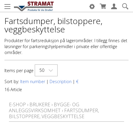
Fartsdumper, bilstoppere,
veggbeskyttelse
Produkter for fartsreduksjon på lagerområder. I tillegg finnes det
løsninger for parkeringshjelpemidler i private eller offentlige
områder.
50
Items per page
Sort by:
Item number
|
Description
|
€
16 Article
E-SHOP
›
BRUKERE
›
BYGGE- OG
ANLEGGSVIRKSOMHET
›
FARTSDUMPER,
BILSTOPPERE, VEGGBESKYTTELSE