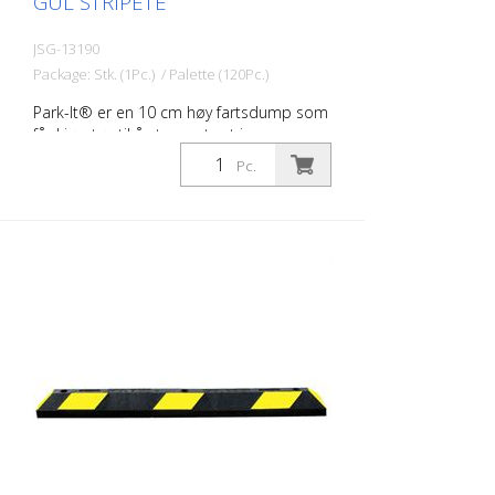
GUL STRIPETE
JSG-13190
Package: Stk. (1Pc.) / Palette (120Pc.)
Park-It® er en 10 cm høy fartsdump som
får kjøretøy til å stoppe trygt i
parkeringslommer. Hjulstopperen som er
Pc.
laget av resirkulert gummi, forhindrer
skader på fronten på kjøretøyene og
hindrer også kjøretøyene i å kjøre over
selve parkeringslukegrensen. Dette
forhindrer skader på andre kjøretøy eller
bygningen. De er mer holdbare enn
terskler av betong eller plast. Park-It®
terskler for parkeringsplasser: - er laget av
100 % resirkulert gummi - er holdbare og
lønnsomme - er ideelle for innendørs og
utendørs parkeringsplasser - smuldrer
ikke opp, sprekker eller misfarges ikke - er
godt synlige om natten - er enkle å
montere av bare én person - kan
monteres på hvilket som helst veidekke -