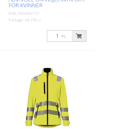
FOR KVINNER
KUB_1509 8427-37
Package: Stk. (1Pc.)
Design - Skreddersydd snitt - Stretch:
Svart farge for alle fargekombinasjoner -
Pc.
Reflekselementer: reflekterende utseende
i kroppsspråket, segmentert og
kontinuerlig refleksbånd kombinert, 2
refleksstriper rundt overkroppen og
ermene, ekstra refleksstriper over
skulderen og på brystet og øvre del av
ryggen (5 cm brede) Funksjon - Høyre:
Napoleon-lomme med glidelås - med 2
sidelommer med glidelås - Til høyre:
innvendig smarttelefonlomme - Med
glidelås foran med hakebeskyttelse og
stormklaff - med stand-up/ turn-down-
krage med komfortabelt stretchinnsats i
nakken - med ergonomisk kuttede ermer
med ekstra bevegelsessoner for større
bevegelsesfrihet - ermekanten kan