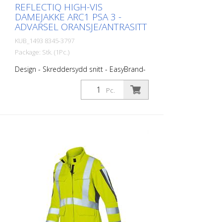
REFLECTIQ HIGH-VIS
DAMEJAKKE ARC1 PSA 3 -
ADVARSEL ORANSJE/ANTRASITT
KUB_1493 8345-3797
Package: Stk. (1Pc.)
Design - Skreddersydd snitt - EasyBrand-
funksjon takket være sertifisert
dekorasjonsmulighet på ryggen -
Pc.
Kontrastelementer: sideinnsatser foran
og bak, rygg-, front- og ermekanter,
overarmsinnsats - Glidelåser og
trykknapper: svart farge for alle
fargekombinasjoner - Reflekselementer:
på overarmen, refleks i kroppsspråk (5
cm bred) som går vertikalt over skulderen,
1 refleksstripe på overkroppen og 2
refleksstriper på ermene hele veien rundt
Funksjon - med 2 brystlommer med klaff
- med 2 sidelommer med klaff og
borrelåsfeste - med 2 innvendige lommer
med borrelås - med tildekket glidelås