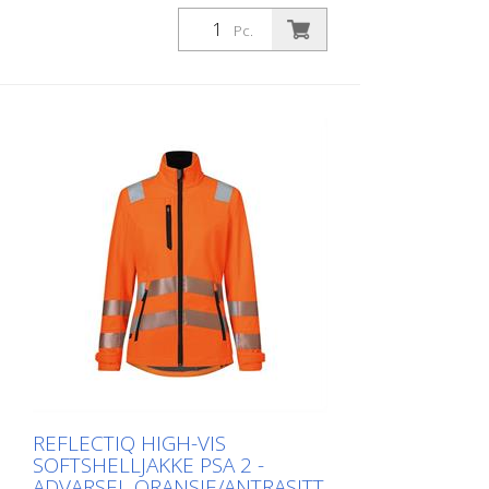
Damestørrelser 34 til 54 Ikke alle
Pc.
produkter er for øyeblikket tilgjengelige i
alle farger og størrelser. Hvis du trenger
det, vennligst spør oss om det tilsvarende
produktet.
REFLECTIQ HIGH-VIS
SOFTSHELLJAKKE PSA 2 -
ADVARSEL ORANSJE/ANTRASITT