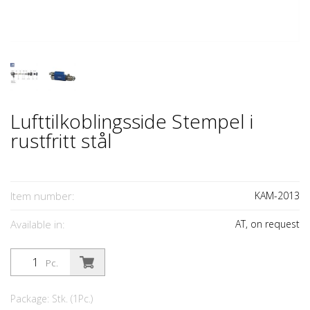
Lufttilkoblingsside Stempel i
rustfritt stål
Item number:
KAM-2013
Available in:
AT, on request
Pc.
Package: Stk. (1Pc.)