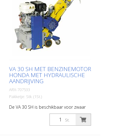
benzine- of elektrische machine. Zeer
goed bewezen als
afbakeningsfreesmachine voor
markeerbedrijven. Werkbreedte: 250 mm
Gewicht: ca. 95 - 105 kg (210 - 230 lbs)
Werking: Benzine Honda Vermogen: 6 kW
Werkbreedte: 250 mm (10'') Afstand tot
de muur: 67 mm (2,6'') Afmetingen: 950 x
455 x 1165 mm (37 x 18 x 46'') Standaard
montage: zeshoekige lamellen
VA 30 SH MET BENZINEMOTOR
HONDA MET HYDRAULISCHE
AANDRIJVING
ARX-707533
Pakketje: Stk. (1St.)
De VA 30 SH is beschikbaar voor zwaar
reinigings- en opruwwerk. Een machine
die wendbaar en eenvoudig te bedienen
St.
is dankzij de hydraulische voeding. Hij
wordt overal ingezet waar grootschalige