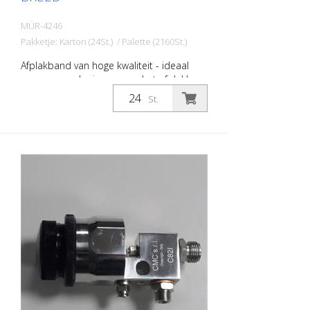
MÜR-4246
Pakketje: Karton (24St.) / Palette (2160St.)
Afplakband van hoge kwaliteit - ideaal
voor wegmarkeringen voor het afplakken
van veiligheidspaden, borden, symbolen,
St.
enz. Breedte: 50 mm Lengte: 50 meter
Temperatuurbestendig tot 60 graden
Celsius