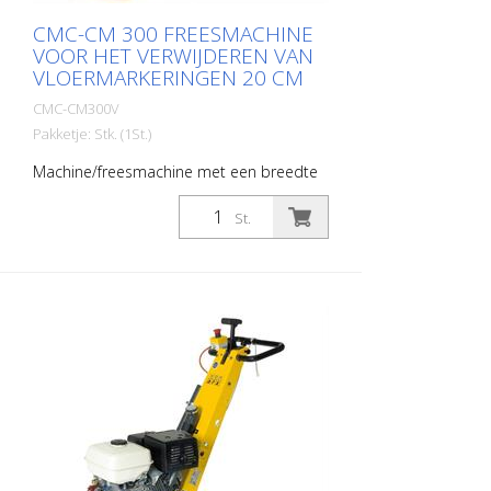
CMC-CM 300 FREESMACHINE
VOOR HET VERWIJDEREN VAN
VLOERMARKERINGEN 20 CM
CMC-CM300V
Pakketje: Stk. (1St.)
Machine/freesmachine met een breedte
van 20 cm voor het verwijderen van weg-
en vloermarkeringen. Met eenvoudige
St.
handgrepen kunt u de trommel
verwisselen. Beschrijving - Benzinemotor -
Vermogen 6 PK - Handstarter - max.
breedte: 20 cm - traploze
hoogteverstelling - automatische
uitschakeling wanneer de bediener zijn
hand van de handgreep neemt -
Greephoogte individueel instelbaar -
gemakkelijk herspannen van de tandriem