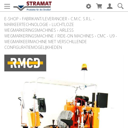
E-SHOP
›
FABRIKANT/LEVERANCIER
›
C.M.C. S.R.L. -
MARKEERTECHNOLOGIE
›
LUCHTLOZE
WEGMARKERINGSMACHINES
›
AIRLESS
WEGMARKERINGSMACHINE / RIDE-ON MACHINES
›
CMC - U9 -
WEGMARKEERMACHINE MET VERSCHILLENDE
CONFIGURATIEMOGELIJKHEDEN