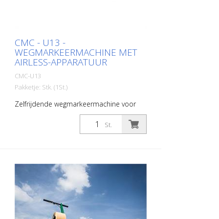
CMC - U13 -
WEGMARKEERMACHINE MET
AIRLESS-APPARATUUR
CMC-U13
Pakketje: Stk. (1St.)
Zelfrijdende wegmarkeermachine voor
werkzaamheden waarbij een zeer grote
verfcapaciteit, hoge markeerprestaties en
St.
stabiliteit gegarandeerd moeten worden
met een compacte 4-wielige
wegmarkeermachine. Dankzij de grote
tankinhoud is de U13 de juiste
wegmarkeringsmachine voor landelijke
wegen en snelwegen. Hij is ook geschikt
voor markeringswerk op luchthavens.
Dieselmotor - Vermogen 74 pk - Fase V -
Lichten, richtingaanwijzers en knipperlicht