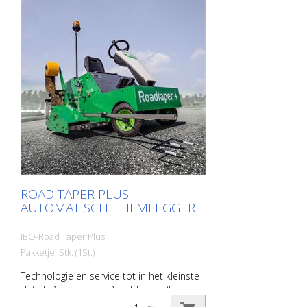
getransporteerd. Dit maakt een
kortetermijngebruik mogelijk, zelfs in
noodgevallen! De RoadTaper is een zeer
efficiënt apparaat om
wegmarkeringsfolies eenvoudig, veilig en
kostenefficiënt aan te brengen.
ROAD TAPER PLUS
AUTOMATISCHE FILMLEGGER
IBO-Road Taper Plus
Pakketje: Stk. (1St.)
Technologie en service tot in het kleinste
detail. Dankzij onze Road Taper Plus
behoren de afwijkingen en