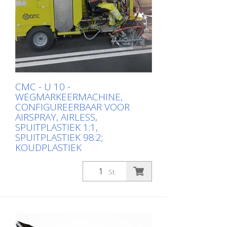
CMC - U 10 -
WEGMARKEERMACHINE,
CONFIGUREERBAAR VOOR
AIRSPRAY, AIRLESS,
SPUITPLASTIEK 1:1,
SPUITPLASTIEK 98:2;
KOUDPLASTIEK
CMC-U10
St.
Pakketje: Stk. (1St.)
Zelfrijdende wegmarkeermachine voor
werkzaamheden waarbij een zeer grote
verfcapaciteit, hoge markeerprestaties en
stabiliteit gegarandeerd moeten worden