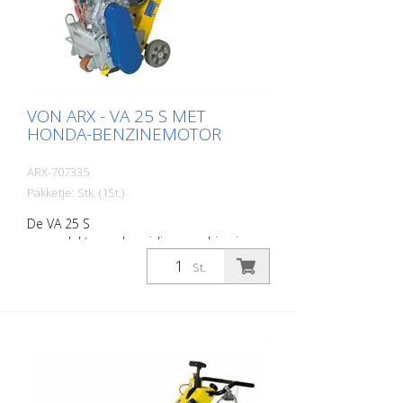
VON ARX - VA 25 S MET
HONDA-BENZINEMOTOR
ARX-707335
Pakketje: Stk. (1St.)
De VA 25 S
oppervlaktevoorbereidingsmachine is
ideaal voor middelgrote tot grote
St.
oppervlakken. Uitgerust met een
trillingsdempend systeem en een
traploze diepte-instelling biedt de VA 25 S
maximaal bedieningscomfort en
maximale werkprestaties. Voor elke
uitdaging zijn de juiste schijven
beschikbaar. De VA 25 S is verkrijgbaar als