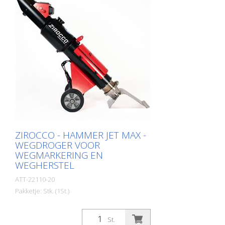
met een compacte 4-wielige
wegmarkeermachine. Met zijn
middelgrote tankinhoud is de U 10 de
ideale oplossing voor wegmarkeringen op
landelijke wegen of in grotere steden. Hij
is ook geschikt voor
markeringswerkzaamheden op
luchthavens. Uitgerust volgens uw
vereisten: - Configureerbaar voor airspray,
airless, koud plastic 1:1, koud plastic 98:2
ZIROCCO - HAMMER JET MAX -
WEGDROGER VOOR
WEGMARKERING EN
WEGHERSTEL
ATT-22110-20
Pakketje: Stk. (1St.)
Zirocco - Hammer Jet MAX: De
geavanceerde versie van de Hammer Jet
St.