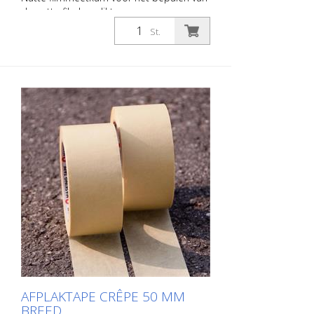
de natte filmlaagdikte van
wegmarkeringen voldoet aan ISO 2808-7B
St.
staal, roestvast 25 - 2.000 µm (zeshoekige
/36 tanden)
AFPLAKTAPE CRÊPE 50 MM
BREED