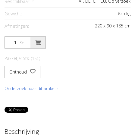
Beschikbaar in:
AT, DE, CH, EU, Op verzoek
Gewicht:
825
kg
Afmetingen:
220
x
90
x
185
cm
St.
Pakketje: Stk. (1St.)
Onthoud
Onderzoek naar dit artikel ›
Beschrijving