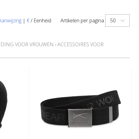
50
Aanwijzing
|
€
/ Eenheid
Artikelen per pagina
LEDING VOOR VROUWEN
›
ACCESSOIRES VOOR