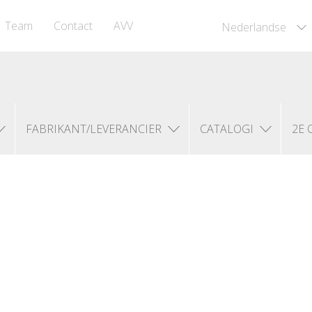
Team
Contact
AVV
Nederlandse
FABRIKANT/LEVERANCIER
CATALOGI
2E 