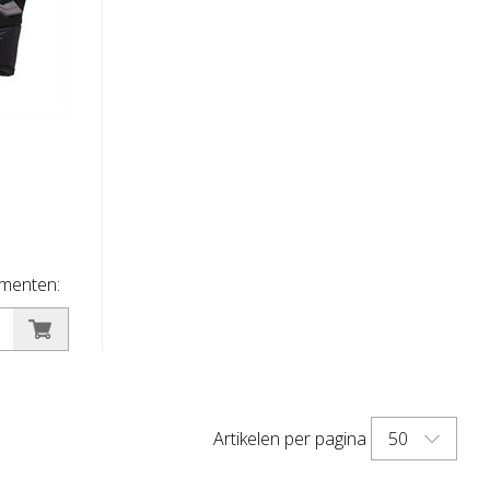
menten:
 aan de
ppen,
 op de
rekbaar,
50
Artikelen per pagina
ptimaal
ra