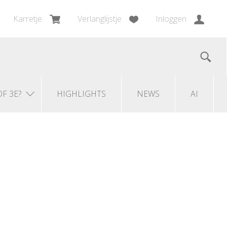
Karretje
Verlanglijstje
Inloggen
OF 3E?
HIGHLIGHTS
NEWS
AI