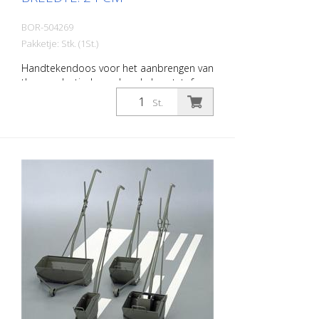
BOR-504269
Pakketje: Stk. (1St.)
Handtekendoos voor het aanbrengen van
thermoplastische en koude kunststof
materialen. Breedte: 24 cm
St.