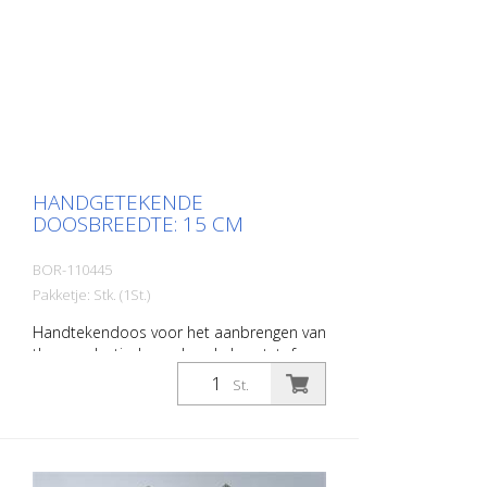
HANDGETEKENDE
DOOSBREEDTE: 15 CM
BOR-110445
Pakketje: Stk. (1St.)
Handtekendoos voor het aanbrengen van
thermoplastische en koude kunststof
materialen. Breedte: 15 cm
St.