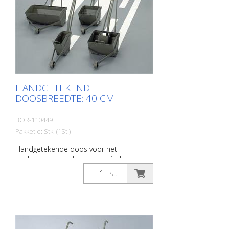
HANDGETEKENDE
DOOSBREEDTE: 40 CM
BOR-110449
Pakketje: Stk. (1St.)
Handgetekende doos voor het
aanbrengen van thermoplastische en
koude kunststof materialen. Breedte: 40
St.
cm