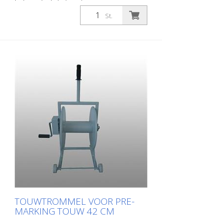
belangrijk als het gaat om
wegmarkeringen. Met deze touwtrommel
St.
met overbrenging kan je touw voor
wegmarkeringen snel en gemakkelijk
oprollen en opbergen. Breedte rol: 26 cm
Capaciteit: ca. 500 meter
voormarkeringstouw (afhankelijk van de
diameter van het touw)
TOUWTROMMEL VOOR PRE-
MARKING TOUW 42 CM