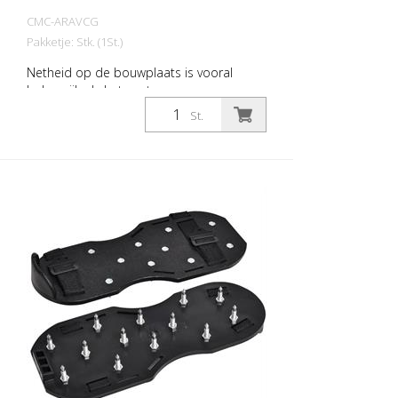
CMC-ARAVCG
Pakketje: Stk. (1St.)
Netheid op de bouwplaats is vooral
belangrijk als het gaat om
wegmarkeringen. Met deze touwtrommel
St.
met overbrenging kan je touw voor
wegmarkeringen snel en gemakkelijk
oprollen en opbergen. Breedte rol: 26 cm
Capaciteit: ca. 1.000 meter
voormarkeringstouw (afhankelijk van de
diameter van het touw)