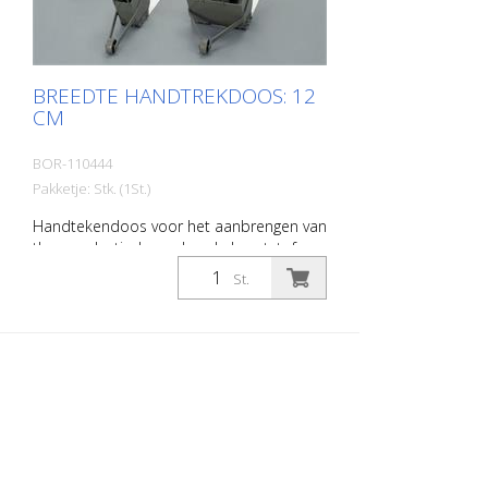
BREEDTE HANDTREKDOOS: 12
CM
BOR-110444
Pakketje: Stk. (1St.)
Handtekendoos voor het aanbrengen van
thermoplastische en koude kunststof
materialen. Breedte: 12 cm
St.