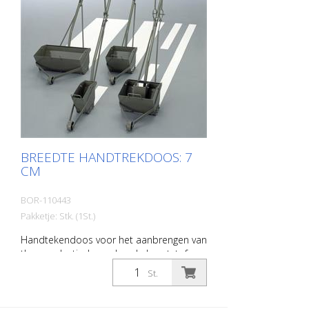
BREEDTE HANDTREKDOOS: 7
CM
BOR-110443
Pakketje: Stk. (1St.)
Handtekendoos voor het aanbrengen van
thermoplastische en koude kunststof
materialen. Breedte: 7 cm
St.