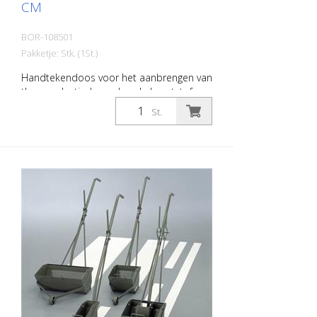
CM
BOR-108501
Pakketje: Stk. (1St.)
Handtekendoos voor het aanbrengen van
thermoplastische en koude kunststof
materialen. Breedte: 10 cm
St.