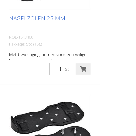
NAGELZOLEN 25 MM
ROL-1513460
Pakketje: Stk. (1St.)
Met bevestigingsriemen voor een veilige
bevestiging aan uw schoeisel.
St.