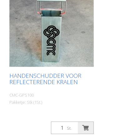
HANDENSCHUDDER VOOR
REFLECTERENDE KRALEN
CMC-GPS100
Pakketje: Stk (1St.)
St.