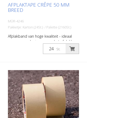
AFPLAKTAPE CRÊPE 50 MM
BREED
MÜR-4246
Pakketje: Karton (24St.) / Palette (2160St.)
Afplakband van hoge kwaliteit - ideaal
voor wegmarkeringen voor het afplakken
van veiligheidspaden, borden, symbolen,
St.
enz. Breedte: 50 mm Lengte: 50 meter
Temperatuurbestendig tot 60 graden
Celsius