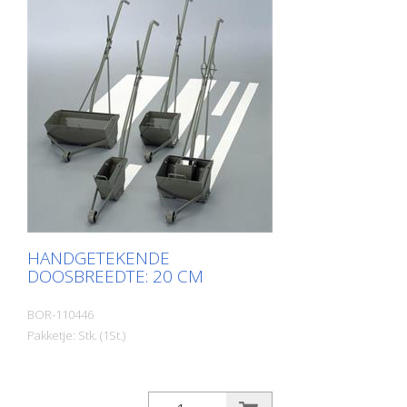
HANDGETEKENDE
DOOSBREEDTE: 20 CM
BOR-110446
Pakketje: Stk. (1St.)