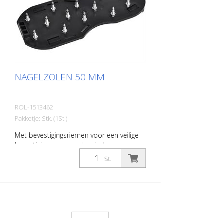
NAGELZOLEN 50 MM
ROL-1513462
Pakketje: Stk. (1St.)
Met bevestigingsriemen voor een veilige
bevestiging aan uw schoeisel.
St.