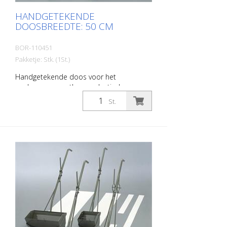
HANDGETEKENDE
DOOSBREEDTE: 50 CM
BOR-110451
Pakketje: Stk. (1St.)
Handgetekende doos voor het
aanbrengen van thermoplastische en
koude kunststof materialen. Breedte: 50
St.
cm