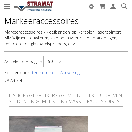
Markeeraccessoires
Markeeraccessoires - kleefbanden, spijkerzolen, laserpointers,
MMA-lijmen, touwlieren, sjablonen voor blinde markeringen,
reflecterende glasparelspreiders, enz.
50
Artikelen per pagina
Sorteer door:
Itemnummer
|
Aanwijzing
|
€
23 Artikel
E-SHOP
›
GEBRUIKERS
›
GEMEENTELIJKE BEDRIJVEN,
STEDEN EN GEMEENTEN
›
MARKEERACCESSOIRES