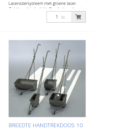
Laserviziersysteem met groene laser.
Zichtbaar bij daglicht. De ideale oplossing
voor het markeren tot aan de muur, zelfs
St.
in hallen.
BREEDTE HANDTREKDOOS: 10