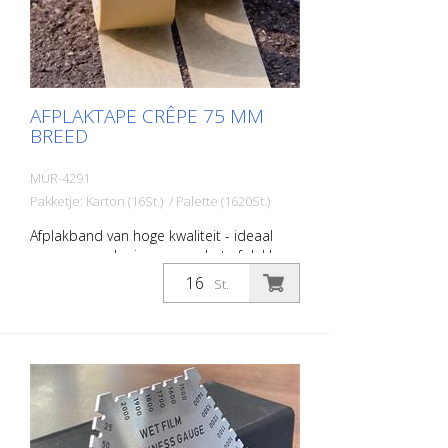
AFPLAKTAPE CRÊPE 75 MM
BREED
MÜR-4291
Pakketje: Karton (16St.) / Palette (1620St.)
Afplakband van hoge kwaliteit - ideaal
voor wegmarkeringen voor het afplakken
van veiligheidspaden, borden, symbolen,
St.
enz. Breedte: 75 mm Lengte: 50 meter
Temperatuurbestendig tot 60 graden
Celsius