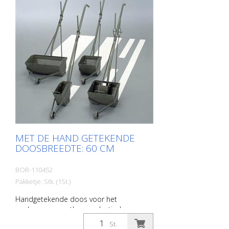
MET DE HAND GETEKENDE
DOOSBREEDTE: 60 CM
BOR-110452
Pakketje: Stk. (1St.)
Handgetekende doos voor het
aanbrengen van thermoplastische en
koude kunststof materialen. Breedte: 60
St.