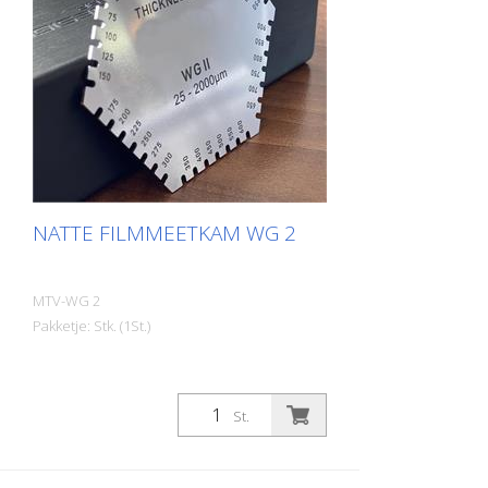
NATTE FILMMEETKAM WG 2
MTV-WG 2
Pakketje: Stk. (1St.)
St.