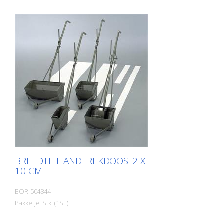
BREEDTE HANDTREKDOOS: 2 X
10 CM
BOR-504844
Pakketje: Stk. (1St.)