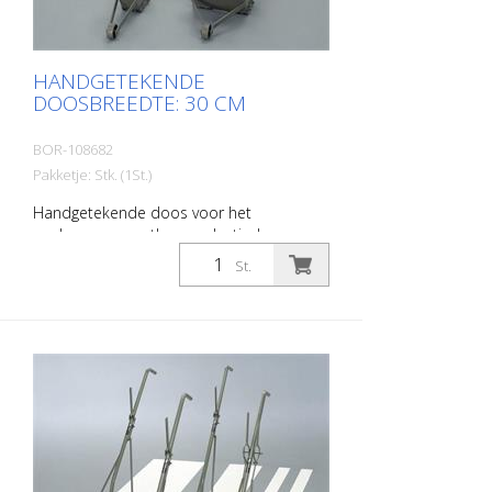
HANDGETEKENDE
DOOSBREEDTE: 30 CM
BOR-108682
Pakketje: Stk. (1St.)
Handgetekende doos voor het
aanbrengen van thermoplastische en
koude kunststof materialen. Breedte: 30
St.
cm