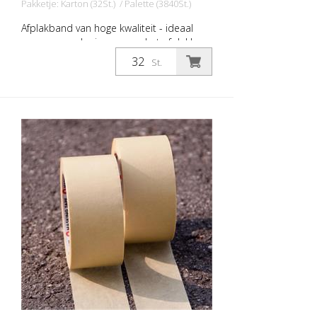
Pakketje: Karton (32St.) / Palette (3840St.)
Afplakband van hoge kwaliteit - ideaal
voor wegmarkeringen voor het afplakken
van veiligheidspaden, borden, symbolen,
St.
enz. Breedte: 30 mm Lengte: 50 meter
Temperatuurbestendig tot 60 graden
Celsius