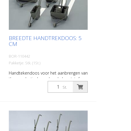
BREEDTE HANDTREKDOOS: 5
CM
BOR-110442
Pakketje: Stk. (1St.)
Handtekendoos voor het aanbrengen van
thermoplastische en koude kunststof
materialen. Breedte: 5 cm
St.