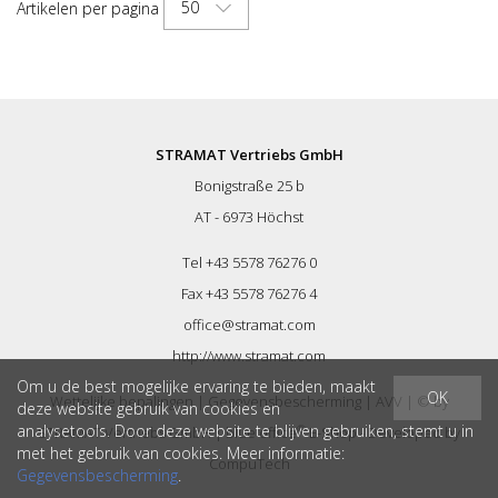
50
Artikelen per pagina
STRAMAT Vertriebs GmbH
Bonigstraße 25 b
AT - 6973 Höchst
Tel +43 5578 76276 0
Fax +43 5578 76276 4
office@stramat.com
http://www.stramat.com
Om u de best mogelijke ervaring te bieden, maakt
OK
Wettelijke bepalingen
|
Gegevensbescherming
|
AVV
| © by
deze website gebruik van cookies en
analysetools. Door deze website te blijven gebruiken, stemt u in
®
STRAMAT Vertriebs GmbH
|
blue office
E-Shop - Developed by
met het gebruik van cookies. Meer informatie:
CompuTech
Gegevensbescherming
.