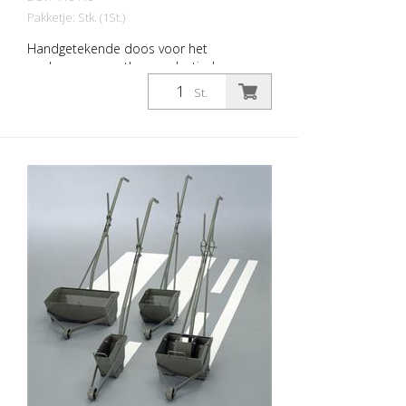
Pakketje: Stk. (1St.)
Handgetekende doos voor het
aanbrengen van thermoplastische en
koude kunststof materialen. Breedte: 25
St.
cm