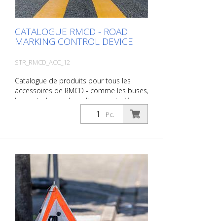
d'expédition.
CATALOGUE RMCD - ROAD
MARKING CONTROL DEVICE
STR_RMCD_ACC_12
Catalogue de produits pour tous les
accessoires de RMCD - comme les buses,
les porte-buses, les rallonges, etc. Vous
pouvez utiliser le catalogue sous
Pc.
Téléchargements dans la langue de votre
choix. Si vous avez également besoin du
catalogue avec les prix (uniquement pour
les clients existants ou sur demande),
veuillez nous le faire savoir. Vous naviguez
très facilement en cliquant sur l'image
correspondante pour accéder à la page
correspondante. Si vous avez besoin
d'informations supplémentaires, cliquez
sur l'image du produit. Vous serez alors
redirigé vers notre site web. Vous pouvez