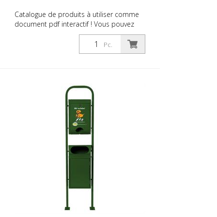
Catalogue de produits à utiliser comme
document pdf interactif ! Vous pouvez
utiliser le catalogue sous
Téléchargements dans la langue de votre
Pc.
choix. Si vous avez également besoin du
catalogue avec les prix (uniquement pour
les clients existants ou sur demande),
veuillez nous le faire savoir. Vous naviguez
très facilement en cliquant sur l'image
correspondante pour accéder à la page
correspondante. Si vous avez besoin
d'informations supplémentaires, cliquez
sur l'image du produit. Vous serez alors
redirigé vers notre site web. Vous pouvez
également nous envoyer une demande
sans engagement. Vous pouvez
également commander cette information
produit sous forme d'ouvrage imprimé.
Nous vous facturerons toutefois les frais
de production, de manutention et
d'expédition.