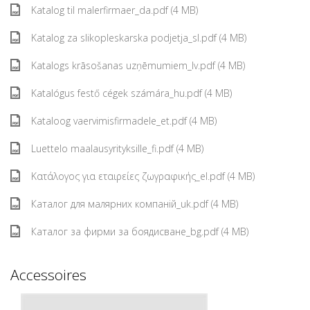
Katalog til malerfirmaer_da.pdf (4 MB)
Katalog za slikopleskarska podjetja_sl.pdf (4 MB)
Katalogs krāsošanas uzņēmumiem_lv.pdf (4 MB)
Katalógus festő cégek számára_hu.pdf (4 MB)
Kataloog vaervimisfirmadele_et.pdf (4 MB)
Luettelo maalausyrityksille_fi.pdf (4 MB)
Κατάλογος για εταιρείες ζωγραφικής_el.pdf (4 MB)
Каталог для малярних компаній_uk.pdf (4 MB)
Каталог за фирми за боядисване_bg.pdf (4 MB)
Accessoires