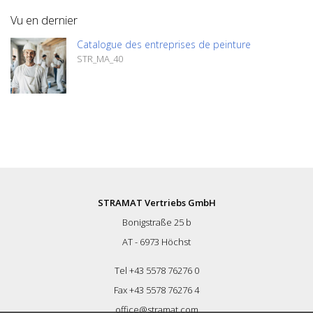
le faire savoir. Vous naviguez très
Vu en dernier
facilement en cliquant sur l'image
correspondante pour accéder à la page
Catalogue des entreprises de peinture
correspondante. Si vous avez besoin
STR_MA_40
d'informations supplémentaires, cliquez
sur l'image du produit. Vous serez alors
redirigé vers notre site web. Vous pouvez
également nous envoyer une demande
sans engagement. Vous pouvez
également commander cette information
produit sous forme d'ouvrage imprimé.
Nous vous facturerons toutefois les frais
de production, de manutention et
d'expédition.
STRAMAT Vertriebs GmbH
Bonigstraße 25 b
AT - 6973 Höchst
Tel +43 5578 76276 0
Fax +43 5578 76276 4
office@stramat.com