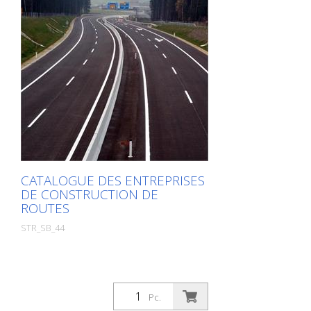
correspondante. Si vous avez besoin
d'informations supplémentaires, cliquez
sur l'image du produit. Vous serez alors
redirigé vers notre site web. Vous pouvez
également nous envoyer une demande
sans engagement. Vous pouvez
également commander cette information
produit sous forme d'ouvrage imprimé.
Nous vous facturerons toutefois les frais
de production, de manutention et
d'expédition.
CATALOGUE DES ENTREPRISES
DE CONSTRUCTION DE
ROUTES
STR_SB_44
Pc.