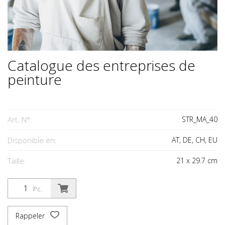
Catalogue des entreprises de
peinture
Art. N°:
STR_MA_40
Disponible en:
AT, DE, CH, EU
Taille:
21
x
29.7
cm
Pc.
Rappeler