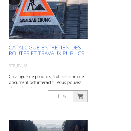
également nous envoyer une demande
sans engagement. Vous pouvez
également commander cette information
produit sous forme d'ouvrage imprimé.
Nous vous facturerons toutefois les frais
de production, de manutention et
d'expédition.
CATALOGUE ENTRETIEN DES
ROUTES ET TRAVAUX PUBLICS
STR_RV_48
Catalogue de produits à utiliser comme
document pdf interactif ! Vous pouvez
utiliser le catalogue sous
Téléchargements dans la langue de votre
Pc.
choix. Si vous avez également besoin du
catalogue avec les prix (uniquement pour
les clients existants ou sur demande),
veuillez nous le faire savoir. Vous naviguez
très facilement en cliquant sur l'image
correspondante pour accéder à la page