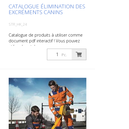
CATALOGUE ÉLIMINATION DES
EXCRÉMENTS CANINS
STR_HK_24
Catalogue de produits à utiliser comme
document pdf interactif ! Vous pouvez
utiliser le catalogue sous
Téléchargements dans la langue de votre
Pc.
choix. Si vous avez également besoin du
catalogue avec les prix (uniquement pour
les clients existants ou sur demande),
veuillez nous le faire savoir. Vous naviguez
très facilement en cliquant sur l'image
correspondante pour accéder à la page
correspondante. Si vous avez besoin
d'informations supplémentaires, cliquez
sur l'image du produit. Vous serez alors
redirigé vers notre site web. Vous pouvez
également nous envoyer une demande
sans engagement. Vous pouvez
également commander cette information