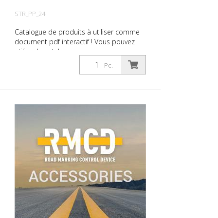
STR_PP_24
Catalogue de produits à utiliser comme
document pdf interactif ! Vous pouvez
utiliser le catalogue sous
Téléchargements dans la langue de votre
Pc.
choix. Si vous avez également besoin du
catalogue avec les prix (uniquement pour
les clients existants ou sur demande),
veuillez nous le faire savoir. Vous naviguez
très facilement en cliquant sur l'image
correspondante pour accéder à la page
correspondante. Si vous avez besoin
d'informations supplémentaires, cliquez
sur l'image du produit. Vous serez alors
redirigé vers notre site web. Vous pouvez
également nous envoyer une demande
sans engagement. Vous pouvez
également commander cette information
produit sous forme d'ouvrage imprimé.
Nous vous facturerons toutefois les frais
de production, de manutention et