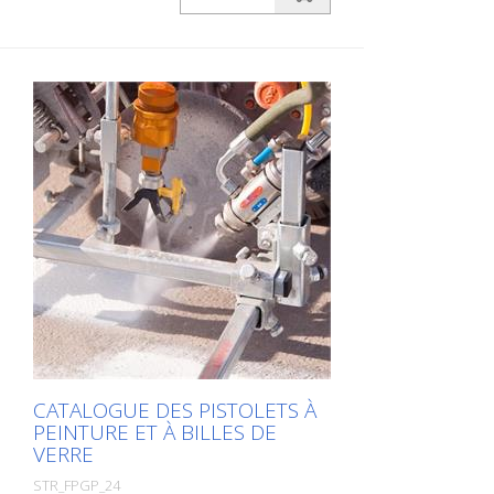
Téléchargements dans la langue de votre
choix. Si vous avez également besoin du
catalogue avec les prix (uniquement pour
les clients existants ou sur demande),
veuillez nous le faire savoir. Vous naviguez
très facilement en cliquant sur l'image
correspondante pour accéder à la page
correspondante. Si vous avez besoin
d'informations supplémentaires, cliquez
sur l'image du produit. Vous serez alors
redirigé vers notre site web. Vous pouvez
également nous envoyer une demande
sans engagement. Vous pouvez
également commander cette information
produit sous forme d'ouvrage imprimé.
Nous vous facturerons toutefois les frais
de production, de manutention et
d'expédition.
CATALOGUE DES PISTOLETS À
PEINTURE ET À BILLES DE
VERRE
STR_FPGP_24