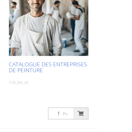
sur l'image du produit. Vous serez alors
redirigé vers notre site web. Vous pouvez
également nous envoyer une demande
sans engagement. Vous pouvez
également commander cette information
produit sous forme d'ouvrage imprimé.
Nous vous facturerons toutefois les frais
de production, de manutention et
d'expédition.
CATALOGUE DES ENTREPRISES
DE PEINTURE
STR_MA_40
Pc.