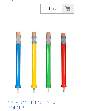
utiliser le catalogue sous
Téléchargements dans la langue de votre
Pc.
choix. Si vous avez également besoin du
catalogue avec les prix (uniquement pour
les clients existants ou sur demande),
veuillez nous le faire savoir. Vous naviguez
très facilement en cliquant sur l'image
correspondante pour accéder à la page
correspondante. Si vous avez besoin
d'informations supplémentaires, cliquez
sur l'image du produit. Vous serez alors
redirigé vers notre site web. Vous pouvez
également nous envoyer une demande
sans engagement. Vous pouvez
également commander cette information
produit sous forme d'ouvrage imprimé.
Nous vous facturerons toutefois les frais
de production, de manutention et
d'expédition.
CATALOGUE POTEAUX ET
BORNES