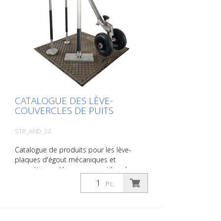
redirigé vers notre site web. Vous pouvez
également nous envoyer une demande
sans engagement. Vous pouvez
également commander cette information
produit sous forme d'ouvrage imprimé.
Nous vous facturerons toutefois les frais
de production, de manutention et
d'expédition.
CATALOGUE DES LÈVE-
COUVERCLES DE PUITS
STR_AND_24
Catalogue de produits pour les lève-
plaques d'égout mécaniques et
magnétiques. Vous pouvez utiliser le
catalogue sous Téléchargements dans la
Pc.
langue de votre choix. Si vous avez
également besoin du catalogue avec les
prix (uniquement pour les clients
existants ou sur demande), veuillez nous