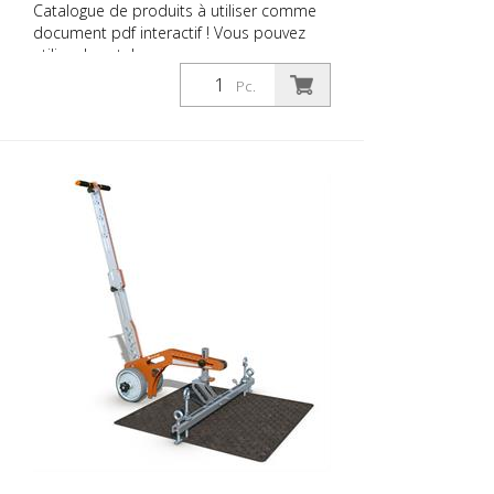
Catalogue de produits à utiliser comme
document pdf interactif ! Vous pouvez
utiliser le catalogue sous
Téléchargements dans la langue de votre
Pc.
choix. Si vous avez également besoin du
catalogue avec les prix (uniquement pour
les clients existants ou sur demande),
veuillez nous le faire savoir. Vous naviguez
très facilement en cliquant sur l'image
correspondante pour accéder à la page
correspondante. Si vous avez besoin
d'informations supplémentaires, cliquez
sur l'image du produit. Vous serez alors
redirigé vers notre site web. Vous pouvez
également nous envoyer une demande
sans engagement. Vous pouvez
également commander cette information
produit sous forme d'ouvrage imprimé.
Nous vous facturerons toutefois les frais
de production, de manutention et
d'expédition.