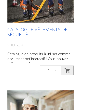
produit sous forme d'ouvrage imprimé.
Nous vous facturerons toutefois les frais
de production, de manutention et
d'expédition.
CATALOGUE VÊTEMENTS DE
SÉCURITÉ
STR_HV_24
Catalogue de produits à utiliser comme
document pdf interactif ! Vous pouvez
utiliser le catalogue sous
Téléchargements dans la langue de votre
Pc.
choix. Si vous avez également besoin du
catalogue avec les prix (uniquement pour
les clients existants ou sur demande),
veuillez nous le faire savoir. Vous naviguez
très facilement en cliquant sur l'image
correspondante pour accéder à la page
correspondante. Si vous avez besoin
d'informations supplémentaires, cliquez