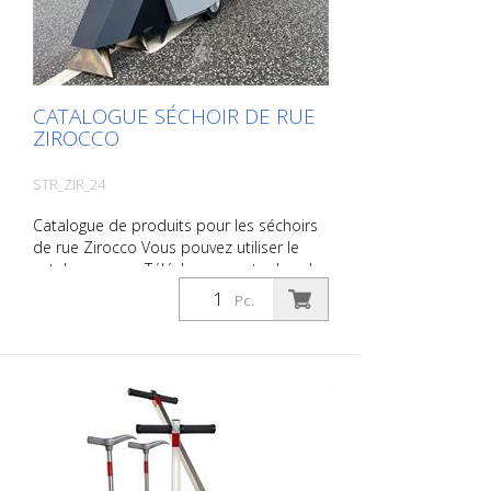
Nous vous facturerons toutefois les frais
de production, de manutention et
d'expédition.
CATALOGUE SÉCHOIR DE RUE
ZIROCCO
STR_ZIR_24
Catalogue de produits pour les séchoirs
de rue Zirocco Vous pouvez utiliser le
catalogue sous Téléchargements dans la
langue de votre choix. Si vous avez
Pc.
également besoin du catalogue avec les
prix (uniquement pour les clients
existants ou sur demande), veuillez nous
le faire savoir. Vous naviguez très
facilement en cliquant sur l'image
correspondante pour accéder à la page
correspondante. Si vous avez besoin
d'informations supplémentaires, cliquez
sur l'image du produit. Vous serez alors