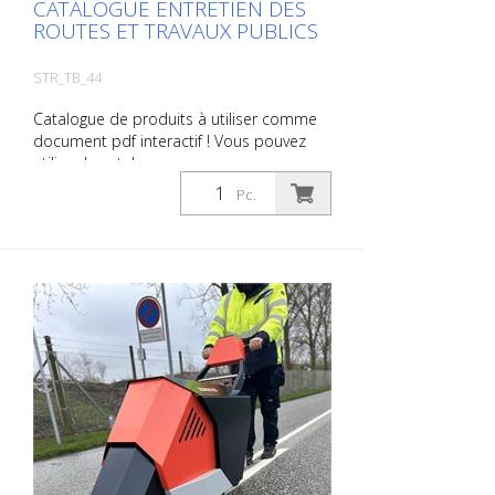
CATALOGUE ENTRETIEN DES
ROUTES ET TRAVAUX PUBLICS
STR_TB_44
Catalogue de produits à utiliser comme
document pdf interactif ! Vous pouvez
utiliser le catalogue sous
Téléchargements dans la langue de votre
Pc.
choix. Si vous avez également besoin du
catalogue avec les prix (uniquement pour
les clients existants ou sur demande),
veuillez nous le faire savoir. Vous naviguez
très facilement en cliquant sur l'image
correspondante pour accéder à la page
correspondante. Si vous avez besoin
d'informations supplémentaires, cliquez
sur l'image du produit. Vous serez alors
redirigé vers notre site web. Vous pouvez
également nous envoyer une demande
sans engagement. Vous pouvez
également commander cette information
produit sous forme d'ouvrage imprimé.