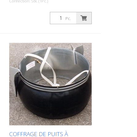
Confection: Stk. (1Pc.)
Coffrage de puits à enveloppe d'air pour
avaloirs de rue d'un diamètre intérieur
Pc.
d'environ 35 cm à environ 45 cm
COFFRAGE DE PUITS À