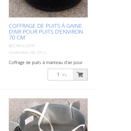
COFFRAGE DE PUITS À GAINE
D'AIR POUR PUITS D'ENVIRON
70 CM
BEC-RH-LS/070
Confection: Stk. (1Pc.)
Coffrage de puits à manteau d'air pour
les puits d'un diamètre intérieur d'environ
70 cm
Pc.