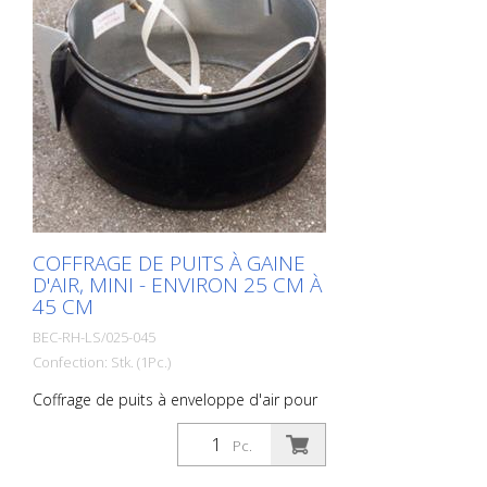
COFFRAGE DE PUITS À GAINE
D'AIR, MINI - ENVIRON 25 CM À
45 CM
BEC-RH-LS/025-045
Confection: Stk. (1Pc.)
Coffrage de puits à enveloppe d'air pour
avaloirs de rue d'un diamètre intérieur
d'environ 25 cm à environ 45 cm
Pc.