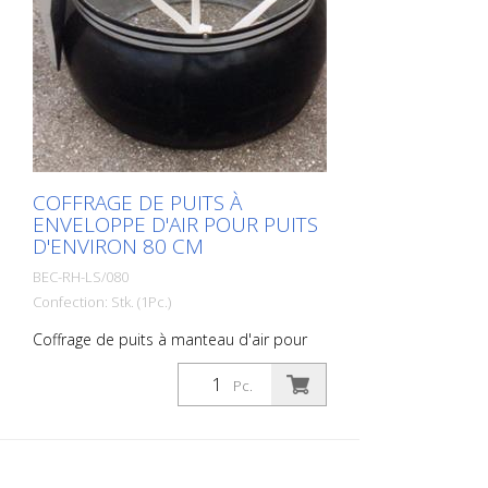
COFFRAGE DE PUITS À
ENVELOPPE D'AIR POUR PUITS
D'ENVIRON 80 CM
BEC-RH-LS/080
Confection: Stk. (1Pc.)
Coffrage de puits à manteau d'air pour
les puits d'un diamètre intérieur d'environ
80 cm
Pc.