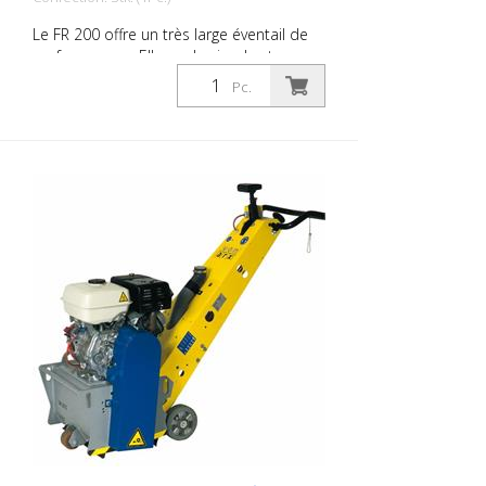
Le FR 200 offre un très large éventail de
performances. Elle va de simples travaux
de nettoyage à des travaux de
Pc.
démarcation difficiles dans le domaine
du marquage routier. Grâce à sa taille
compacte et à sa maniabilité, cette
machine permet un travail très précis sur
des surfaces de petite et moyenne taille,
à l'intérieur comme à l'extérieur. Le
tambour peut être équipé de différents
types de lamelles. Un changement de
tambour est effectué en 2 minutes
environ Cela fait du FR 200 la machine
idéale pour des opérations rapides et
variées. Il est disponible sous forme de
machine à essence ou électrique. La
fraise latérale ne doit pas être utilisée
avec le tambour principal (ne s'applique
qu'au moteur de 1,5 kW) Elle a fait ses
preuves en tant que fraiseuse de
marquage pour les entreprises de