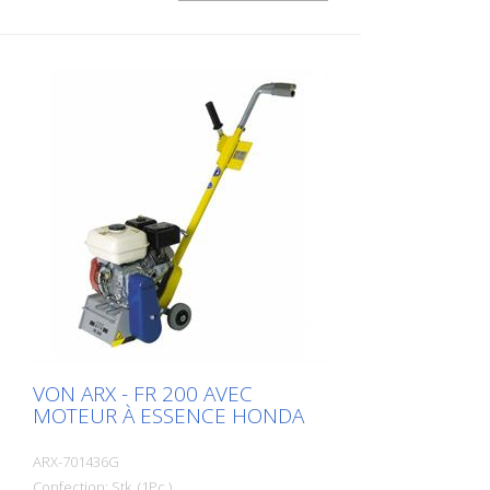
dispositif de réglage de la profondeur en
continu, la VA 25 S offre un confort
d'utilisation et un rendement de travail
maximum. Il existe des lamelles adaptées
à chaque défi. La VA 25 S est disponible
en version essence ou électrique. Très
éprouvée comme fraiseuse de
démarcation dans les entreprises de
marquage. Largeur de travail : 250 mm
Poids : env. 95 - 105 kg (210 - 230 lbs)
Fonctionnement : Essence Honda
Puissance : 6 kW Largeur de travail : 250
mm (10'') Distance au mur : 67 mm (2.6'')
Dimensions : 950 x 455 x 1165 mm (37 x
18 x 46'') Équipement standard : Lamelles
6 pans
VON ARX - FR 200 AVEC
MOTEUR À ESSENCE HONDA
ARX-701436G
Confection: Stk. (1Pc.)