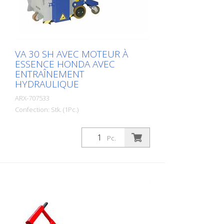
Puissance : 6,0 kW Largeur de travail : 300
mm (12'') Distance au mur : 90 mm (3,5'')
Dimensions : 1 355 x 555 x 1 090 mm (53
x 22 x 43'') Équipement standard :
lamelles à 8 arêtes ou au choix
VA 30 SH AVEC MOTEUR À
ESSENCE HONDA AVEC
ENTRAÎNEMENT
HYDRAULIQUE
ARX-707533
Confection: Stk. (1Pc.)
Pour les travaux de nettoyage et de
grattage lourds, il existe la VA 30 SH. Une
Pc.
machine qui est maniable et facile à
utiliser grâce à l'avance hydraulique. Elle
est utilisée partout où l'assainissement
du béton sur de grandes surfaces,
l'élimination de boues de béton, de
croûtes de saleté ou de revêtements
synthétiques font partie du travail
quotidien. Elle fait également ses preuves