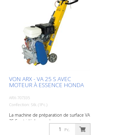
VON ARX - VA 25 S AVEC
MOTEUR À ESSENCE HONDA
ARX-707335
Confection: Stk. (1Pc.)
La machine de préparation de surface VA
25 S est idéale pour les moyennes et
grandes surfaces. Équipée d'un système
Pc.
d'amortissement des vibrations et d'un