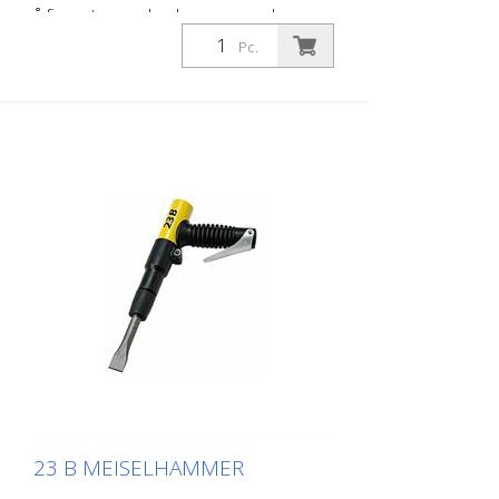
å fjerne tepper, banke av gammel puss,
meisle naturstein, meisle ut fuger og
Pc.
spissarbeid på murverk. Det finnes en
Von Arx meiselhammer med forskjellige
meiseltilbehør for hver jobb. Von Arx
nålepistoler kjennetegnes av ekstremt
lang driftstid og enkel betjening. Vekt
(uten meisel): 1,5 kg (3,3 lbs) Luftforbruk:
100 l/min (3,5 cfm) Lufttrykk: Maks. 7 bar
(100 psi) Tilkobling: G 3/8 tommer
Støynivå 101 dB (A)
23 B MEISELHAMMER