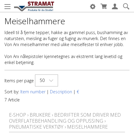
Meiselhammere
Ideell til å fjerne tepper, hakke av gammel puss, bushamming av
naturstein, meisling av fuger og fuging av murverk. Det finnes en
Von Arx meiselhammer med ulike meiselfester til enhver jobb.
Von Arx nålepistoler kjennetegnes av ekstremt lang levetid og
enkel betjening.
50
Items per page
Sort by:
Item number
|
Description
|
€
7 Article
E-SHOP
›
BRUKERE
›
BEDRIFTER SOM DRIVER MED
OVERFLATEBEHANDLING OG OPPUSSING
›
PNEUMATISKE VERKTØY
›
MEISELHAMMERE