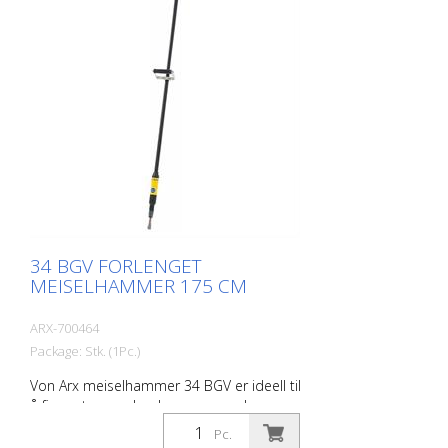
(7,5 lbs) Luftforbruk: 158 l/min (5,6 cfm)
Lufttrykk: Maks. 7 bar (100 psi) Tilkobling:
G 3/8 in. Støynivå 101 dB (A)
34 BGV FORLENGET
MEISELHAMMER 175 CM
ARX-700464
Package: Stk. (1Pc.)
Von Arx meiselhammer 34 BGV er ideell til
å fjerne tepper, banke av gammel puss,
meisle naturstein, meisle ut fuger og
Pc.
spissarbeid på murverk. Det finnes en