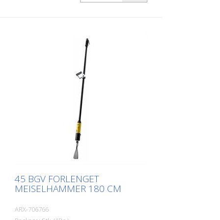
Von Arx meiselhammer med forskjellige
meiseltilbehør for hver jobb. Von Arx
nålepistoler kjennetegnes av ekstremt
lang driftstid og enkel betjening. Vekt
(uten meisel): 5,4 kg (12,0 lbs) Lengde
(uten meisel) 1750 mm (69 tommer)
Luftforbruk: 125 l/min (4,4 cfm) Lufttrykk:
Maks. 7 bar (100 psi) Tilkobling: G 3/8
tommer
45 BGV FORLENGET
MEISELHAMMER 180 CM
ARX-706766