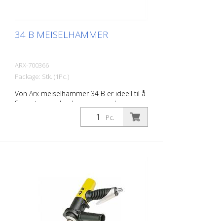
34 B MEISELHAMMER
ARX-700366
Package: Stk. (1Pc.)
Von Arx meiselhammer 34 B er ideell til å
fjerne tepper, banke av gammel puss,
meisle naturstein, meisle ut fuger og
Pc.
spissarbeid på murverk. Det finnes en
passende Von Arx meiselhammer for
enhver jobb, med forskjellige
meiseltilbehør. Von Arx nålepistoler
kjennetegnes av ekstremt lang driftstid og
enkel betjening. Vekt (uten meisel): 2,2 kg
(4,9 lbs) Luftforbruk: 125 l/min (4,4 cfm)
Lufttrykk: Maks. 7 bar (100 psi) Tilkobling:
G 3/8 tommer Støynivå 101 dB (A)