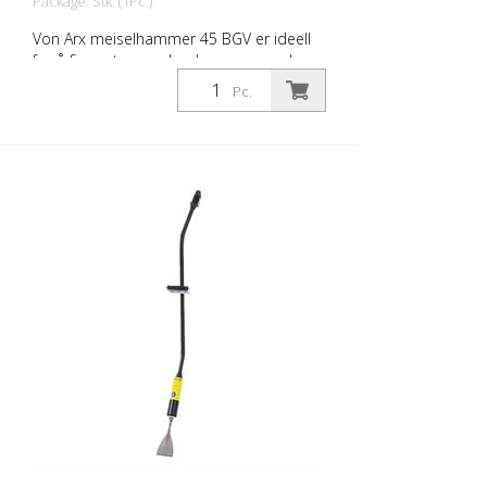
Package: Stk. (1Pc.)
Von Arx meiselhammer 45 BGV er ideell
for å fjerne tepper, banke av gammel
puss, strømpe naturstein, meisle ut fuger
Pc.
og spissarbeid på murverk. Det finnes
riktig Von Arx meiselhammer for enhver
jobb, med forskjellige meiseltilbehør. Von
Arx nålepistoler kjennetegnes av ekstremt
lang driftstid og enkel betjening. Vekt
(uten meisel): 6,6 kg (14,6 lbs) Lengde: 71
tommer (1800 mm) Luftforbruk: 158 l/min
(5,6 cfm) Lufttrykk: Maks. 7 bar (100 psi)
Tilkobling: G 3/8 tommer