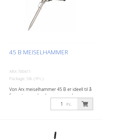
45 B MEISELHAMMER
ARX-700411
Package: Stk. (1Pc.)
Von Arx meiselhammer 45 B er ideell til å
fjerne tepper, banke av gammel puss,
meisle naturstein, meisle ut fuger og
Pc.
spissarbeid på murverk. Det finnes den
riktige Von Arx meiselhammeren for
enhver jobb, med forskjellige
meiseltilbehør. Von Arx nålepistoler
kjennetegnes av ekstremt lang driftstid og
enkel betjening. Vekt (uten meisel): 3,4 kg