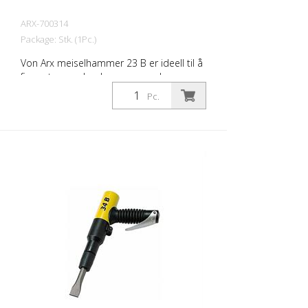
ARX-700314
Package: Stk. (1Pc.)
Von Arx meiselhammer 23 B er ideell til å
fjerne tepper, banke av gammel puss,
meisle naturstein, meisle ut fuger og
Pc.
spissarbeid på murverk. Det finnes en
passende Von Arx meiselhammer for
enhver jobb, med forskjellige
meiseltilbehør. Von Arx nålepistoler
kjennetegnes av ekstremt lang driftstid og
enkel betjening. Vekt (uten meisel): 1,7 kg
(3,8 lbs) Luftforbruk: 100 l/min (3,5 cfm)
Lufttrykk: Maks. 7 bar (100 psi) Tilkobling:
G 3/8 tommer Støynivå 101 dB (A)